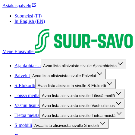
Asiakaspalvelu
Suomeksi (FI)
In English (EN)
Mene Etusivulle
Ajankohtaista
Avaa lista alisivuista sivulle Ajankohtaista
Palvelut
Avaa lista alisivuista sivulle Palvelut
S-Etukortti
Avaa lista alisivuista sivulle S-Etukortti
Töissä meillä
Avaa lista alisivuista sivulle Töissä meillä
Vastuullisuus
Avaa lista alisivuista sivulle Vastuullisuus
Tietoa meistä
Avaa lista alisivuista sivulle Tietoa meistä
S-mobiili
Avaa lista alisivuista sivulle S-mobiili