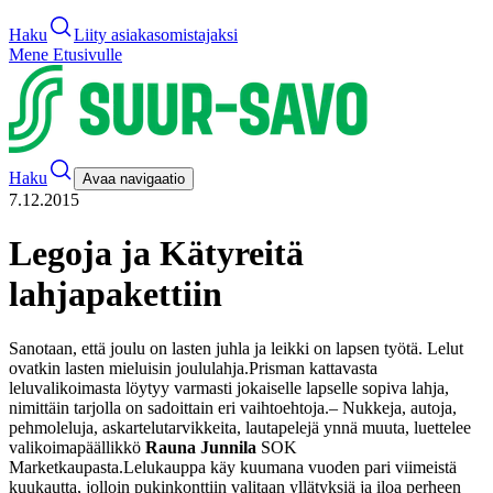
Haku
Liity asiakasomistajaksi
Mene Etusivulle
Haku
Avaa navigaatio
7.12.2015
Legoja ja Kätyreitä
lahjapakettiin
Sanotaan, että joulu on lasten juhla ja leikki on lapsen työtä. Lelut
ovatkin lasten mieluisin joululahja.
Prisman kattavasta
leluvalikoimasta löytyy varmasti jokaiselle lapselle sopiva lahja,
nimittäin tarjolla on sadoittain eri vaihtoehtoja.
– ­­­Nukkeja, autoja,
pehmoleluja, askartelutarvikkeita, lautapelejä ynnä muuta, luettelee
valikoimapäällikkö
Rauna Junnila
SOK
Marketkaupasta.
Lelukauppa käy kuumana vuoden pari viimeistä
kuukautta, jolloin pukinkonttiin valitaan yllätyksiä ja iloa perheen