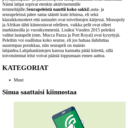
Nämä lahjat sopivat etenkin aktiivisemmille
temmeltäjille.
Seurapeleistä nauttii koko sakki
Lauta- ja
seurapeleissä pätee sama sääntö kuin leluissa, eli sekä
klassikkotuotteet että uutuudet ovat toivelistojen kärjessä. Monopoly
ja Afrikan tähti kiinnostavat edelleen, vaikka pelit ovat olleet
markkinoilla jo vuosikymmeniä. Lisäksi Vuoden 2015 peleiksi
valitut lautapelit (mm. Mucca Pazza ja Port Royal) ovat kysyttyjä.
Peleihin voi osallistua koko seurue, eli jos haluaa ilahduttaa
suurempaa porukkaa, niin seurapeli on mainio
lahjaidea.
Lahjahankintojen kanssa kannatta pitää kiirettä, sillä
toivotuimmat lelut voivat päästä loppumaan ennen aattoa.
KATEGORIAT
Muut
Sinua saattaisi kiinnostaa