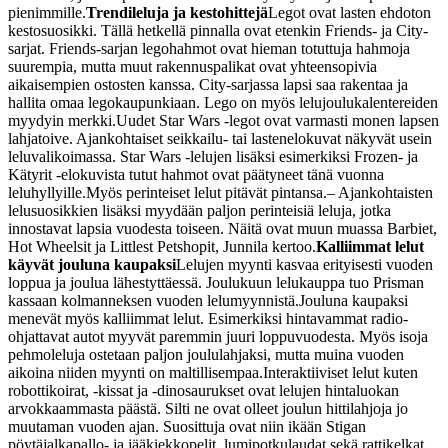
pienimmille.
Trendileluja ja kestohittejä
Legot ovat lasten ehdoton
kestosuosikki. Tällä hetkellä pinnalla ovat etenkin Friends- ja City-
sarjat. Friends-sarjan legohahmot ovat hieman totuttuja hahmoja
suurempia, mutta muut rakennuspalikat ovat yhteensopivia
aikaisempien ostosten kanssa. City-sarjassa lapsi saa rakentaa ja
hallita omaa legokaupunkiaan. Lego on myös lelujoulukalentereiden
myydyin merkki.
Uudet Star Wars -legot ovat varmasti monen lapsen
lahjatoive. Ajankohtaiset seikkailu- tai lastenelokuvat näkyvät usein
leluvalikoimassa. Star Wars -lelujen lisäksi esimerkiksi Frozen- ja
Kätyrit -elokuvista tutut hahmot ovat päätyneet tänä vuonna
leluhyllyille.
Myös perinteiset lelut pitävät pintansa.
– Ajankohtaisten
lelusuosikkien lisäksi myydään paljon perinteisiä leluja, jotka
innostavat lapsia vuodesta toiseen. Näitä ovat muun muassa Barbiet,
Hot Wheelsit ja Littlest Petshopit, Junnila kertoo.
Kalliimmat lelut
käyvät jouluna kaupaksi
Lelujen myynti kasvaa erityisesti vuoden
loppua ja joulua lähestyttäessä. Joulukuun lelukauppa tuo Prisman
kassaan kolmanneksen vuoden lelumyynnistä.
Jouluna kaupaksi
menevät myös kalliimmat lelut. Esimerkiksi hintavammat radio-
ohjattavat autot myyvät paremmin juuri loppuvuodesta. Myös isoja
pehmoleluja ostetaan paljon joululahjaksi, mutta muina vuoden
aikoina niiden myynti on maltillisempaa.
Interaktiiviset lelut kuten
robottikoirat, -kissat ja -dinosaurukset ovat lelujen hintaluokan
arvokkaammasta päästä. Silti ne ovat olleet joulun hittilahjoja jo
muutaman vuoden ajan. Suosittuja ovat niin ikään Stigan
pöytäjalkapallo- ja jääkiekkopelit, lumipotkulaudat sekä rattikelkat.