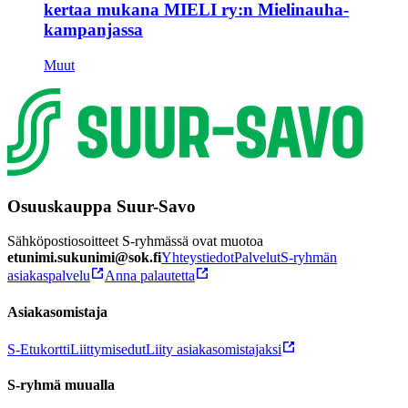
kertaa mukana MIELI ry:n Mielinauha-
kampanjassa
Muut
Osuuskauppa Suur-Savo
Sähköpostiosoitteet S-ryhmässä ovat muotoa
etunimi.sukunimi@sok.fi
Yhteystiedot
Palvelut
S-ryhmän
asiakaspalvelu
Anna palautetta
Asiakasomistaja
S-Etukortti
Liittymisedut
Liity asiakasomistajaksi
S-ryhmä muualla