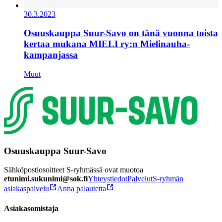
30.3.2023
Osuuskauppa Suur-Savo on tänä vuonna toista
kertaa mukana MIELI ry:n Mielinauha-
kampanjassa
Muut
Osuuskauppa Suur-Savo
Sähköpostiosoitteet S-ryhmässä ovat muotoa
etunimi.sukunimi@sok.fi
Yhteystiedot
Palvelut
S-ryhmän
asiakaspalvelu
Anna palautetta
Asiakasomistaja