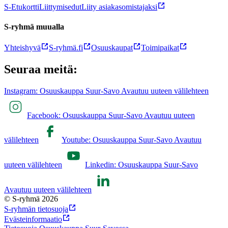
S-Etukortti
Liittymisedut
Liity asiakasomistajaksi
S-ryhmä muualla
Yhteishyvä
S-ryhmä.fi
Osuuskaupat
Toimipaikat
Seuraa meitä:
Instagram: Osuuskauppa Suur-Savo Avautuu uuteen välilehteen
Facebook: Osuuskauppa Suur-Savo Avautuu uuteen
välilehteen
Youtube: Osuuskauppa Suur-Savo Avautuu
uuteen välilehteen
Linkedin: Osuuskauppa Suur-Savo
Avautuu uuteen välilehteen
© S-ryhmä 2026
S-ryhmän tietosuoja
Evästeinformaatio