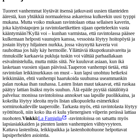
Tuoreet vanhemmat löytävät itsensä jatkuvasti uusien tilanteiden
äärestä, kun yhtäkkiä normaaleissa askareissa kulkeekin uusi tyyppi
mukana. Mutta voiko mukaan ravintolaan ottaa sellaisen kaverin,
joka käytöstapojen ja ravintolaetikettien sijaan opetteleekin vasta
kääntymään?
Kyllä voi – kunhan varmistaa, että ravintolassa pääsee
kulkemaan helposti vaunujen kanssa, vessoista löytyy hoitopöytä ja
jostain löytyy hiljainen nurkka, jossa väsynyttä kaveria voi
rauhoittaa jos häly käy hermoille. Yllättäviä itkupotkuraivareita ja
rinnuksille karkaavia pukluja tuskin voi välttää parhaallakaan
esivalmistelulla, mutta mitäs siitä. Ne kuuluvat asiaan, kun ikä
lasketaan vuosien sijaan päivissä.
Taaperon vanhempi tietää, että
ravintolan leikkinurkkaus on must – kun lapsi unohtuu hetkeksi
leikkimään, ehtii vanhempi haarukoida suuhunsa useammankin
palan ruokaa ihan rauhassa. Lasten listan maut takaavat, että ruokaa
päätyy lattian lisäksi myös suuhun. Älä epäile pyytää räätälöityä
palvelua: monissa ravintoloissa annokset saa lapsille puolikkaina, ja
kokeilta löytyy ideoita myös listan ulkopuolelta esimerkiksi
sormiruokaileville taaperoille. Tarkasta myös, että ravintolasta löytyy
syöttötuoli, niin koko ilta ei kulu ylienergisen vilperin perässä lattiaa
nuohoten.
Vinkki:
La Famiglia
-ravintoloissa on satsattu myös
lapsiasiakkaiden ja pienten lasten vanhempien viihtyvyyteen.
Kattava lastenlista, leikkipaikka ja lastenhoitohuone helpottavat
lapsiperheiden asiointia.