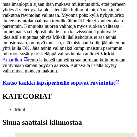
maailmanlopun sijaan ihan mukava muistutus siitä, ettei perheen
yhdessä vietetty aika ole sittenkään hullumpi juttu.
Anna teinin
vaikuttaa ravintolan valintaan. Myönnä pois: kyllä nykynuoriso
tuntee ravintolamaailman trendikkäimmät helmet vanhempiaan
paremmin. Kunnioita nuoren valintoja myös ruokaa valitessa –
tunnelman saa helposti pilalle, kun kasvissyöntiä pohtivalle
idealistille tuputtaa pihviä.
Mikäli illallisehdotus ei saa teiniä
innostumaan, on hyvä muistaa, että toisinaan kotiin jääminen on
yhtä lailla OK. Jätä teinin valinnaksi kumpi maistuu paremmin –
mikroon sysätty roiskeläppä vai ravintolan antimet.
Vinkki
:
Amarillon
rento ja kepeä tunnelma saa porukan kuin porukan
viihtymään saman pöydän ääressä. Kattavalta listalta löytyy
valikoimaa moneen makuun.
Katso kaikki lapsiperheille sopivat ravintolat
KATEGORIAT
Muut
Sinua saattaisi kiinnostaa