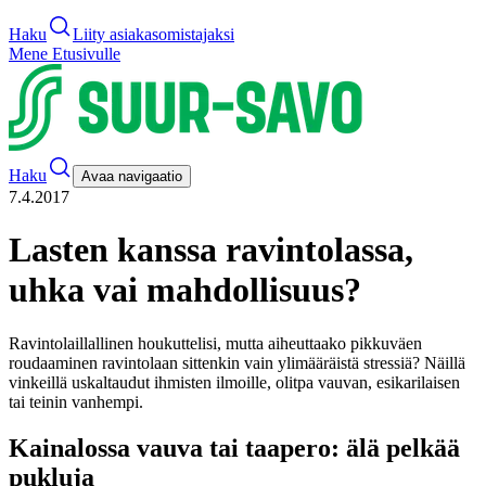
Haku
Liity asiakasomistajaksi
Mene Etusivulle
Haku
Avaa navigaatio
7.4.2017
Lasten kanssa ravintolassa,
uhka vai mahdollisuus?
Ravintolaillallinen houkuttelisi, mutta aiheuttaako pikkuväen
roudaaminen ravintolaan sittenkin vain ylimääräistä stressiä? Näillä
vinkeillä uskaltaudut ihmisten ilmoille, olitpa vauvan, esikarilaisen
tai teinin vanhempi.
Kainalossa vauva tai taapero: älä pelkää
pukluja