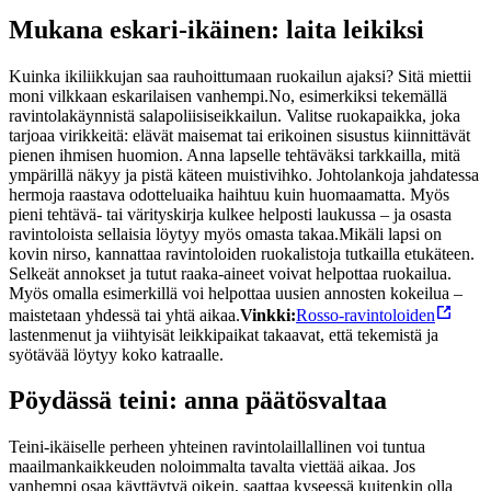
Mukana eskari-ikäinen: laita leikiksi
Kuinka ikiliikkujan saa rauhoittumaan ruokailun ajaksi? Sitä miettii
moni vilkkaan eskarilaisen vanhempi.
No, esimerkiksi tekemällä
ravintolakäynnistä salapoliisiseikkailun. Valitse ruokapaikka, joka
tarjoaa virikkeitä: elävät maisemat tai erikoinen sisustus kiinnittävät
pienen ihmisen huomion. Anna lapselle tehtäväksi tarkkailla, mitä
ympärillä näkyy ja pistä käteen muistivihko. Johtolankoja jahdatessa
hermoja raastava odotteluaika haihtuu kuin huomaamatta. Myös
pieni tehtävä- tai värityskirja kulkee helposti laukussa – ja osasta
ravintoloista sellaisia löytyy myös omasta takaa.
Mikäli lapsi on
kovin nirso, kannattaa ravintoloiden ruokalistoja tutkailla etukäteen.
Selkeät annokset ja tutut raaka-aineet voivat helpottaa ruokailua.
Myös omalla esimerkillä voi helpottaa uusien annosten kokeilua –
maistetaan yhdessä tai yhtä aikaa.
Vinkki:
Rosso-ravintoloiden
lastenmenut ja viihtyisät leikkipaikat takaavat, että tekemistä ja
syötävää löytyy koko katraalle.
Pöydässä teini: anna päätösvaltaa
Teini-ikäiselle perheen yhteinen ravintolaillallinen voi tuntua
maailmankaikkeuden noloimmalta tavalta viettää aikaa. Jos
vanhempi osaa käyttäytyä oikein, saattaa kyseessä kuitenkin olla