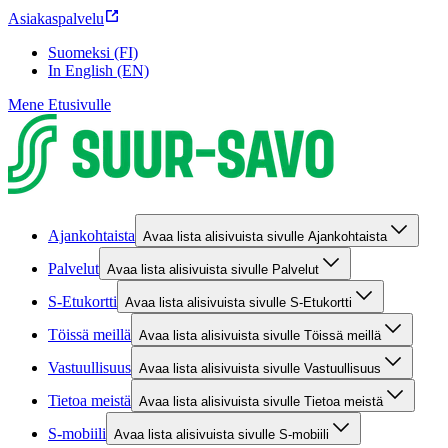
Asiakaspalvelu
Suomeksi (FI)
In English (EN)
Mene Etusivulle
Ajankohtaista
Avaa lista alisivuista sivulle Ajankohtaista
Palvelut
Avaa lista alisivuista sivulle Palvelut
S-Etukortti
Avaa lista alisivuista sivulle S-Etukortti
Töissä meillä
Avaa lista alisivuista sivulle Töissä meillä
Vastuullisuus
Avaa lista alisivuista sivulle Vastuullisuus
Tietoa meistä
Avaa lista alisivuista sivulle Tietoa meistä
S-mobiili
Avaa lista alisivuista sivulle S-mobiili