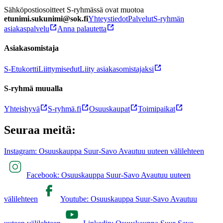
Sähköpostiosoitteet S-ryhmässä ovat muotoa
etunimi.sukunimi@sok.fi
Yhteystiedot
Palvelut
S-ryhmän
asiakaspalvelu
Anna palautetta
Asiakasomistaja
S-Etukortti
Liittymisedut
Liity asiakasomistajaksi
S-ryhmä muualla
Yhteishyvä
S-ryhmä.fi
Osuuskaupat
Toimipaikat
Seuraa meitä:
Instagram: Osuuskauppa Suur-Savo Avautuu uuteen välilehteen
Facebook: Osuuskauppa Suur-Savo Avautuu uuteen
välilehteen
Youtube: Osuuskauppa Suur-Savo Avautuu