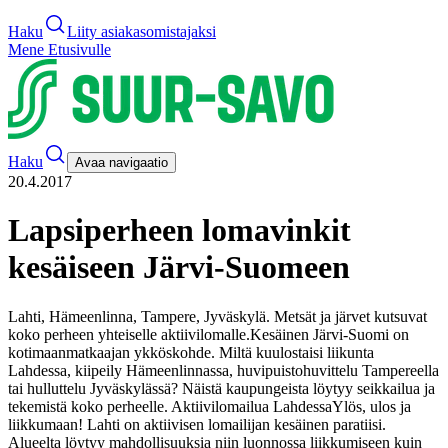
Haku
Liity asiakasomistajaksi
Mene Etusivulle
Haku
Avaa navigaatio
20.4.2017
Lapsiperheen lomavinkit
kesäiseen Järvi-Suomeen
Lahti, Hämeenlinna, Tampere, Jyväskylä. Metsät ja järvet kutsuvat
koko perheen yhteiselle aktiivilomalle.
Kesäinen Järvi-Suomi on
kotimaanmatkaajan ykköskohde. Miltä kuulostaisi liikunta
Lahdessa, kiipeily Hämeenlinnassa, huvipuistohuvittelu Tampereella
tai hulluttelu Jyväskylässä? Näistä kaupungeista löytyy seikkailua ja
tekemistä koko perheelle.
Aktiivilomailua Lahdessa
Ylös, ulos ja
liikkumaan! Lahti on aktiivisen lomailijan kesäinen paratiisi.
Alueelta löytyy mahdollisuuksia niin luonnossa liikkumiseen kuin