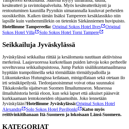
Tampereen keskustasta. Saarelta löytyy uimaranta, sauna,
kesäteatteri ja ravintolapalveluita. Myös kesäteatterikäynti ja
rentoutuminen kauniilla Pyynikin uimarannalla kuuluvat perheiden
suosikkeihin. Kaiken tämän lisäksi Tampereen kesäklassikko niin
lapsille kuin vanhemmillekin on tietenkin Särkänniemen huvipuisto.
Hotellimme Tampereella:
Original Sokos Hotel Ilves
Original
Sokos Hotel Villa
Solo Sokos Hotel Torni Tampere
Seikkailuja Jyväskylässä
Jyväskylässä seikkailua riittää ja kesälomasta nautitaan aktiivisissa
merkeissä. Laajavuoressa kurkotellaan puiden latvoja koko perheelle
soveltuvassa seikkailupuistossa, Jump Parkin sisäliikuntamaailmassa
hypitään trampoliineilla sekä törmäillään törmäilypalloilla ja
Liikuntakeskus Hutungissa keilataan, minigolfataan sekä otetaan ilo
irti seinäkiipeilystä. Tiedonjanoisimmat voivat ottaa suunnaksi
Tikkakoskella sijaitsevan Suomen Ilmailumuseon. Museossa
ilmailuhistoria herää eloon, kun sekä lapset että aikuiset pääsevät
kurkkaamaan lentokoneiden ohjaamoihin. Joko lennetään
Jyväskylään?
Hotellimme Jyväskylässä:
Original Sokos Hotel
Alexandra
Solo Sokos Hotel Paviljonki
Katso myös
reittivinkit
ihanaan Itä-Suomeen ja lokoisaan Länsi-Suomeen.
KATEGORIAT