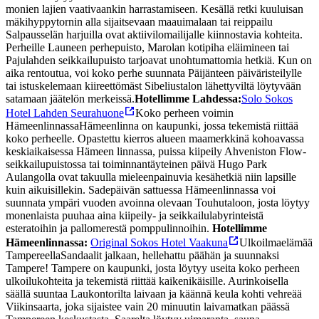
monien lajien vaativaankin harrastamiseen. Kesällä retki kuuluisan
mäkihyppytornin alla sijaitsevaan maauimalaan tai reippailu
Salpausselän harjuilla ovat aktiivilomailijalle kiinnostavia kohteita.
Perheille Launeen perhepuisto, Marolan kotipiha eläimineen tai
Pajulahden seikkailupuisto tarjoavat unohtumattomia hetkiä. Kun on
aika rentoutua, voi koko perhe suunnata Päijänteen päiväristeilylle
tai istuskelemaan kiireettömäst Sibeliustalon lähettyviltä löytyvään
satamaan jäätelön merkeissä.
Hotellimme Lahdessa:
Solo Sokos
Hotel Lahden Seurahuone
Koko perheen voimin
Hämeenlinnassa
Hämeenlinna on kaupunki, jossa tekemistä riittää
koko perheelle. Opastettu kierros alueen maamerkkinä kohoavassa
keskiaikaisessa Hämeen linnassa, puissa kiipeily Ahveniston Flow-
seikkailupuistossa tai toiminnantäyteinen päivä Hugo Park
Aulangolla ovat takuulla mieleenpainuvia kesähetkiä niin lapsille
kuin aikuisillekin. Sadepäivän sattuessa Hämeenlinnassa voi
suunnata ympäri vuoden avoinna olevaan Touhutaloon, josta löytyy
monenlaista puuhaa aina kiipeily- ja seikkailulabyrinteistä
esteratoihin ja pallomerestä pomppulinnoihin.
Hotellimme
Hämeenlinnassa:
Original Sokos Hotel Vaakuna
Ulkoilmaelämää
Tampereella
Sandaalit jalkaan, hellehattu päähän ja suunnaksi
Tampere! Tampere on kaupunki, josta löytyy useita koko perheen
ulkoilukohteita ja tekemistä riittää kaikenikäisille. Aurinkoisella
säällä suuntaa Laukontorilta laivaan ja käännä keula kohti vehreää
Viikinsaarta, joka sijaistee vain 20 minuutin laivamatkan päässä