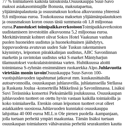
77 % toimialueen kaikista talouksista.
Osuuskauppa Suur-Savo
maksoi asiakasomistajille Bonusta, maksutapaetua,
ylijäämänpalautusta ja osuusmaksun korkoa alkuvuonna yhteensä
9,6 miljoonaa euroa. Toukokuussa maksetun ylijäämänpalautuksen
ja osuusmaksun koron osuus tästä summasta oli 1,8 miljoonaa
euroa.
Panostukset toimipaikkaverkostoon
Toimipaikkaverkoston
uudistamiseen investoitiin alkuvuonna 5,2 miljoonaa euroa.
Merkittävimmät kohteet olivat Sokos Hotel Vaakunan vanhan
puolen huoneiden uudistus ja huonekohtainen jäähdytys,
loppuvuodesta avutuvan uuden Sale Tuskun rakentamisen
käynnistys, leipomon piirakkalinjan uudistus, ABC Savonlinnan
marketin ja ravintolan uudistus sekä S-market Mäntyharjun
tilamuutokset vuokralaistoimintaa varten. Huhtikuussa aloitti
toimintansa S-ryhmän ensimmäinen ruokarekka Alpo.
Juhlavuotta
vietetään monin tavoin
Osuuskauppa Suur-Savon 100-
vuotisjuhlavuoden tapahtumat jatkuvat mm. kuukausittaisilla
autoarvonnoilla, osuuskaupan juhlaraveilla, juhlatansseilla Stellassa
ja Raskasta Joulua -konserteilla Mikkelissä ja Savonlinnassa. Lisäksi
Suvi Teräsniska konsertoi Pieksämäellä joulukuussa. Osuuskaupan
juhlavuoden tuotteet on otettu hyvin vastaan kaikilla toimialoilla ja
koko toimialueella. Etenkin oman leipomon tuotteet ovat olleet
asiakkaiden suosiossa.
Juhlavuoden kunniaksi osuuskauppa
lahjoittaa 40 000 euroa MLL:n Ole pienen puolella -kampanjaan,
jolla tuetaan perheitä ympäri maakuntaa. Tämän lisäksi tuetaan
osuuskaupan toimialueen vähävaraisia perheitä seurakuntien kautta