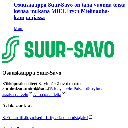
Osuuskauppa Suur-Savo on tänä vuonna toista
kertaa mukana MIELI ry:n Mielinauha-
kampanjassa
Muut
Osuuskauppa Suur-Savo
Sähköpostiosoitteet S-ryhmässä ovat muotoa
etunimi.sukunimi@sok.fi
Yhteystiedot
Palvelut
S-ryhmän
asiakaspalvelu
Anna palautetta
Asiakasomistaja
S-Etukortti
Liittymisedut
Liity asiakasomistajaksi