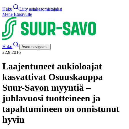
Haku
Liity asiakasomistajaksi
Mene Etusivulle
Haku
Avaa navigaatio
22.9.2016
Laajentuneet aukioloajat
kasvattivat Osuuskauppa
Suur-Savon myyntiä –
juhlavuosi tuotteineen ja
tapahtumineen on onnistunut
hyvin