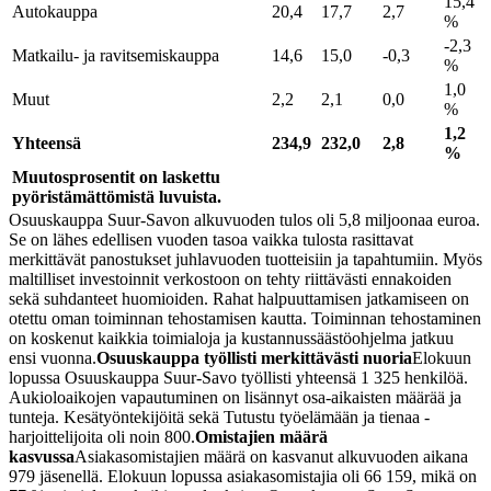
15,4
Autokauppa
20,4
17,7
2,7
%
-2,3
Matkailu- ja ravitsemiskauppa
14,6
15,0
-0,3
%
1,0
Muut
2,2
2,1
0,0
%
1,2
Yhteensä
234,9
232,0
2,8
%
Muutosprosentit on laskettu
pyöristämättömistä luvuista.
Osuuskauppa Suur-Savon alkuvuoden tulos oli 5,8 miljoonaa euroa.
Se on lähes edellisen vuoden tasoa vaikka tulosta rasittavat
merkittävät panostukset juhlavuoden tuotteisiin ja tapahtumiin. Myös
maltilliset investoinnit verkostoon on tehty riittävästi ennakoiden
sekä suhdanteet huomioiden. Rahat halpuuttamisen jatkamiseen on
otettu oman toiminnan tehostamisen kautta. Toiminnan tehostaminen
on koskenut kaikkia toimialoja ja kustannussäästöohjelma jatkuu
ensi vuonna.
Osuuskauppa työllisti merkittävästi nuoria
Elokuun
lopussa Osuuskauppa Suur-Savo työllisti yhteensä 1 325 henkilöä.
Aukioloaikojen vapautuminen on lisännyt osa-aikaisten määrää ja
tunteja. Kesätyöntekijöitä sekä Tutustu työelämään ja tienaa -
harjoittelijoita oli noin 800.
Omistajien määrä
kasvussa
Asiakasomistajien määrä on kasvanut alkuvuoden aikana
979 jäsenellä. Elokuun lopussa asiakasomistajia oli 66 159, mikä on