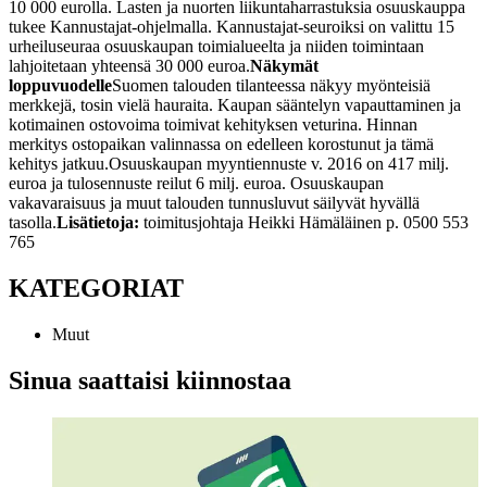
10 000 eurolla. Lasten ja nuorten liikuntaharrastuksia osuuskauppa
tukee Kannustajat-ohjelmalla. Kannustajat-seuroiksi on valittu 15
urheiluseuraa osuuskaupan toimialueelta ja niiden toimintaan
lahjoitetaan yhteensä 30 000 euroa.
Näkymät
loppuvuodelle
Suomen talouden tilanteessa näkyy myönteisiä
merkkejä, tosin vielä hauraita. Kaupan sääntelyn vapauttaminen ja
kotimainen ostovoima toimivat kehityksen veturina. Hinnan
merkitys ostopaikan valinnassa on edelleen korostunut ja tämä
kehitys jatkuu.
Osuuskaupan myyntiennuste v. 2016 on 417 milj.
euroa ja tulosennuste reilut 6 milj. euroa. Osuuskaupan
vakavaraisuus ja muut talouden tunnusluvut säilyvät hyvällä
tasolla.
Lisätietoja:
toimitusjohtaja
Heikki Hämäläinen
p. 0500 553
765
KATEGORIAT
Muut
Sinua saattaisi kiinnostaa