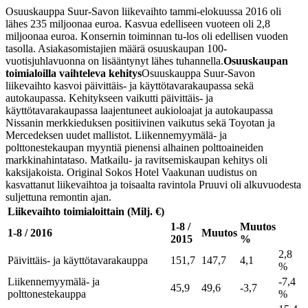
Osuuskauppa Suur-Savon liikevaihto tammi-elokuussa 2016 oli
lähes 235 miljoonaa euroa. Kasvua edelliseen vuoteen oli 2,8
miljoonaa euroa. Konsernin toiminnan tu-los oli edellisen vuoden
tasolla. Asiakasomistajien määrä osuuskaupan 100-
vuotisjuhlavuonna on lisääntynyt lähes tuhannella.
Osuuskaupan
toimialoilla vaihteleva kehitys
Osuuskauppa Suur-Savon
liikevaihto kasvoi päivittäis- ja käyttötavarakaupassa sekä
autokaupassa. Kehitykseen vaikutti päivittäis- ja
käyttötavarakaupassa laajentuneet aukioloajat ja autokaupassa
Nissanin merkkieduksen positiivinen vaikutus sekä Toyotan ja
Mercedeksen uudet mallistot. Liikennemyymälä- ja
polttonestekaupan myyntiä pienensi alhainen polttoaineiden
markkinahintataso. Matkailu- ja ravitsemiskaupan kehitys oli
kaksijakoista. Original Sokos Hotel Vaakunan uudistus on
kasvattanut liikevaihtoa ja toisaalta ravintola Pruuvi oli alkuvuodesta
suljettuna remontin ajan.
Liikevaihto toimialoittain (Milj. €)
1-8 /
Muutos
1-8 / 2016
Muutos
2015
%
2,8
Päivittäis- ja käyttötavarakauppa
151,7
147,7
4,1
%
Liikennemyymälä- ja
-7,4
45,9
49,6
-3,7
polttonestekauppa
%