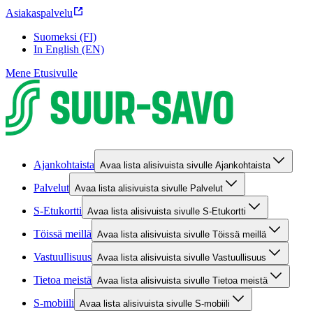
Asiakaspalvelu
Suomeksi (FI)
In English (EN)
Mene Etusivulle
Ajankohtaista
Avaa lista alisivuista sivulle Ajankohtaista
Palvelut
Avaa lista alisivuista sivulle Palvelut
S-Etukortti
Avaa lista alisivuista sivulle S-Etukortti
Töissä meillä
Avaa lista alisivuista sivulle Töissä meillä
Vastuullisuus
Avaa lista alisivuista sivulle Vastuullisuus
Tietoa meistä
Avaa lista alisivuista sivulle Tietoa meistä
S-mobiili
Avaa lista alisivuista sivulle S-mobiili