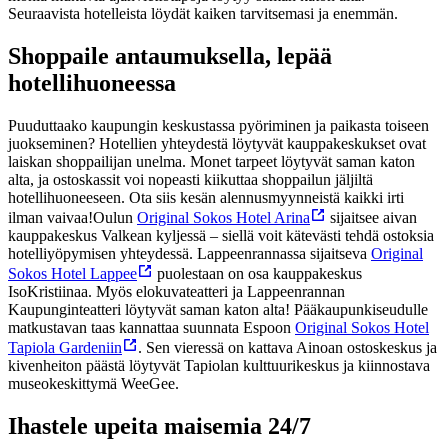
Seuraavista hotelleista löydät kaiken tarvitsemasi ja enemmän.
Shoppaile antaumuksella, lepää
hotellihuoneessa
Puuduttaako kaupungin keskustassa pyöriminen ja paikasta toiseen
juokseminen? Hotellien yhteydestä löytyvät kauppakeskukset ovat
laiskan shoppailijan unelma. Monet tarpeet löytyvät saman katon
alta, ja ostoskassit voi nopeasti kiikuttaa shoppailun jäljiltä
hotellihuoneeseen. Ota siis kesän alennusmyynneistä kaikki irti
ilman vaivaa!
Oulun
Original Sokos Hotel Arina
sijaitsee aivan
kauppakeskus Valkean kyljessä – siellä voit kätevästi tehdä ostoksia
hotelliyöpymisen yhteydessä. Lappeenrannassa sijaitseva
Original
Sokos Hotel Lappee
puolestaan on osa kauppakeskus
IsoKristiinaa. Myös elokuvateatteri ja Lappeenrannan
Kaupunginteatteri löytyvät saman katon alta! Pääkaupunkiseudulle
matkustavan taas kannattaa suunnata Espoon
Original Sokos Hotel
Tapiola Gardeniin
. Sen vieressä on kattava Ainoan ostoskeskus ja
kivenheiton päästä löytyvät Tapiolan kulttuurikeskus ja kiinnostava
museokeskittymä WeeGee.
Ihastele upeita maisemia 24/7