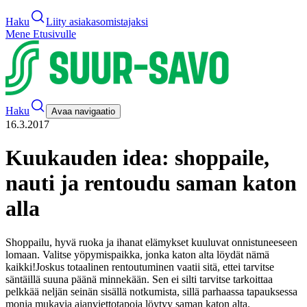
Haku
Liity asiakasomistajaksi
Mene Etusivulle
Haku
Avaa navigaatio
16.3.2017
Kuukauden idea: shoppaile,
nauti ja rentoudu saman katon
alla
Shoppailu, hyvä ruoka ja ihanat elämykset kuuluvat onnistuneeseen
lomaan. Valitse yöpymispaikka, jonka katon alta löydät nämä
kaikki!
Joskus totaalinen rentoutuminen vaatii sitä, ettei tarvitse
säntäillä suuna päänä minnekään. Sen ei silti tarvitse tarkoittaa
pelkkää neljän seinän sisällä notkumista, sillä parhaassa tapauksessa
monia mukavia ajanviettotapoja löytyy saman katon alta.