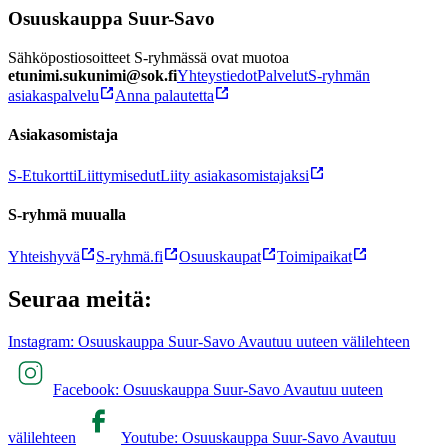
Osuuskauppa Suur-Savo
Sähköpostiosoitteet S-ryhmässä ovat muotoa
etunimi.sukunimi@sok.fi
Yhteystiedot
Palvelut
S-ryhmän
asiakaspalvelu
Anna palautetta
Asiakasomistaja
S-Etukortti
Liittymisedut
Liity asiakasomistajaksi
S-ryhmä muualla
Yhteishyvä
S-ryhmä.fi
Osuuskaupat
Toimipaikat
Seuraa meitä:
Instagram: Osuuskauppa Suur-Savo Avautuu uuteen välilehteen
Facebook: Osuuskauppa Suur-Savo Avautuu uuteen
välilehteen
Youtube: Osuuskauppa Suur-Savo Avautuu