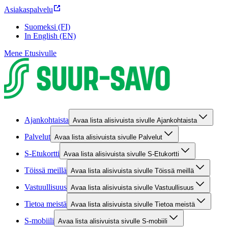
Asiakaspalvelu
Suomeksi (FI)
In English (EN)
Mene Etusivulle
Ajankohtaista
Avaa lista alisivuista sivulle Ajankohtaista
Palvelut
Avaa lista alisivuista sivulle Palvelut
S-Etukortti
Avaa lista alisivuista sivulle S-Etukortti
Töissä meillä
Avaa lista alisivuista sivulle Töissä meillä
Vastuullisuus
Avaa lista alisivuista sivulle Vastuullisuus
Tietoa meistä
Avaa lista alisivuista sivulle Tietoa meistä
S-mobiili
Avaa lista alisivuista sivulle S-mobiili