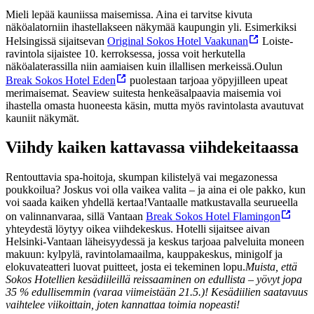
Mieli lepää kauniissa maisemissa. Aina ei tarvitse kivuta
näköalatorniin ihastellakseen näkymää kaupungin yli. Esimerkiksi
Helsingissä sijaitsevan
Original Sokos Hotel Vaakunan
Loiste-
ravintola sijaistee 10. kerroksessa, jossa voit herkutella
näköalaterassilla niin aamiaisen kuin illallisen merkeissä.
Oulun
Break Sokos Hotel Eden
puolestaan tarjoaa yöpyjilleen upeat
merimaisemat. Seaview suitesta henkeäsalpaavia maisemia voi
ihastella omasta huoneesta käsin, mutta myös ravintolasta avautuvat
kauniit näkymät.
Viihdy kaiken kattavassa viihdekeitaassa
Rentouttavia spa-hoitoja, skumpan kilistelyä vai megazonessa
poukkoilua? Joskus voi olla vaikea valita – ja aina ei ole pakko, kun
voi saada kaiken yhdellä kertaa!
Vantaalle matkustavalla seurueella
on valinnanvaraa, sillä Vantaan
Break Sokos Hotel Flamingon
yhteydestä löytyy oikea viihdekeskus. Hotelli sijaitsee aivan
Helsinki-Vantaan läheisyydessä ja keskus tarjoaa palveluita moneen
makuun: kylpylä, ravintolamaailma, kauppakeskus, minigolf ja
elokuvateatteri luovat puitteet, josta ei tekeminen lopu.
Muista, että
Sokos Hotellien kesädiileillä reissaaminen on edullista – yövyt jopa
35 % edullisemmin (varaa viimeistään 21.5.)! Kesädiilien saatavuus
vaihtelee viikoittain, joten kannattaa toimia nopeasti!