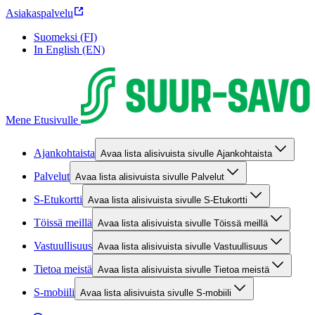
Asiakaspalvelu
Suomeksi (FI)
In English (EN)
Mene Etusivulle
Ajankohtaista
Avaa lista alisivuista sivulle Ajankohtaista
Palvelut
Avaa lista alisivuista sivulle Palvelut
S-Etukortti
Avaa lista alisivuista sivulle S-Etukortti
Töissä meillä
Avaa lista alisivuista sivulle Töissä meillä
Vastuullisuus
Avaa lista alisivuista sivulle Vastuullisuus
Tietoa meistä
Avaa lista alisivuista sivulle Tietoa meistä
S-mobiili
Avaa lista alisivuista sivulle S-mobiili