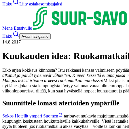
Haku
Liity asiakasomistajaksi
Mene Etusivulle
Haku
Avaa navigaatio
14.8.2017
Kuukauden idea: Ruokamatkaille
Eikö arjen kokkaus kiinnosta? Istu rakkaasi kanssa valmiiseen pöytää
alkanut ja päivät lyhenevät vähitellen. Kiireen keskellä ei aina jaksa i
Mitä jos tekisit irtioton arkeesi ruokamatkan muodossa!
Miksi pitäisi
nyt lähes jokaisesta kaupungista löytyy valinnanvaraa niin eurooppala
viikonloppureissu riittää, kun saat hyvästellä nopeat lounastauot ja p
Suunnittele lomasi aterioiden ympärille
Sokos Hotellit ympäri Suomen
tarjoavat mukavia majoittumismahdoll
kaupungin keskustaan houkutteleville kakkukahveille. Vietä laatuaika
syytä huoleen, jos ruokamatkailu alkaa väsyttää – voitte tällöinkin her