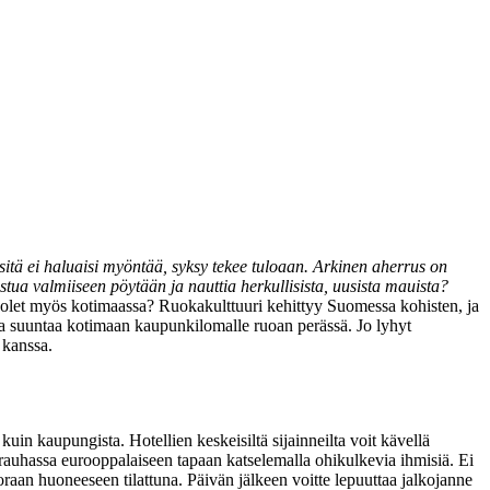
sitä ei haluaisi myöntää, syksy tekee tuloaan. Arkinen aherrus on
 istua valmiiseen pöytään ja nauttia herkullisista, uusista mauista?
uolet myös kotimaassa? Ruokakulttuuri kehittyy Suomessa kohisten, ja
 ja suuntaa kotimaan kaupunkilomalle ruoan perässä. Jo lyhyt
 kanssa.
in kaupungista. Hotellien keskeisiltä sijainneilta voit kävellä
rauhassa eurooppalaiseen tapaan katselemalla ohikulkevia ihmisiä. Ei
uoraan huoneeseen tilattuna.
Päivän jälkeen voitte lepuuttaa jalkojanne