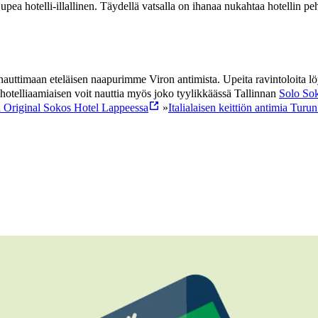
ea hotelli-illallinen. Täydellä vatsalla on ihanaa nukahtaa hotellin pehm
uttimaan eteläisen naapurimme Viron antimista. Upeita ravintoloita löy
-hotelliaamiaisen voit nauttia myös joko tyylikkäässä Tallinnan
Solo Sok
 Original Sokos Hotel Lappeessa
»
Italialaisen keittiön antimia Tur