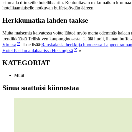
istumalla drinkeille hotellibaariin. Rentouttavan makumatkan kruunaa up
hotelliaamiaiselle notkuvan buffet-pöydän ääreen.
Herkkumatka lahden taakse
Muita maisemia kaivatessa voitte lähteä myös merta edemmäs kalaan na
trendikkäästä Telliskiven kaupunginosasta. Ja älä huoli, ihanan buffet
Virussa
.
Lue lisää:
Ranskalaisia herkkuja huoneessa Lappeenrannan
Hotel Pasilan aulabaarissa Helsingissä
»
KATEGORIAT
Muut
Sinua saattaisi kiinnostaa