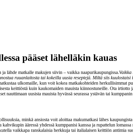
ssa pääset lähelläkin kauas
n ja lähde matkalle makujen siivin – vaikka naapurikaupungissa.
Vaikka 
nnostua ruuanlaitosta tai kokeilla uusia reseptejä. Miltä siis kuulostaisi
 matkustaa ulkomaille, kun voit kokea matkakohteiden herkullisimmat p
isesta keittiöstä kuin kaukomaiden mauista kiinnostuneille. Ota irtiotto
ääset nauttimaan uusista mauista hyvässä seurassa ystävän tai kumppanin
isuuksia, minkä ansiosta voit aloittaa makumatkasi lähes kaupungista ku
a kahvikupin ääressä yhdessä kumppanisi kanssa ja rupattelun lomassa 
kutella vaikkapa ranskalaisia herkkuja tai italialaisen keittiön antimia s