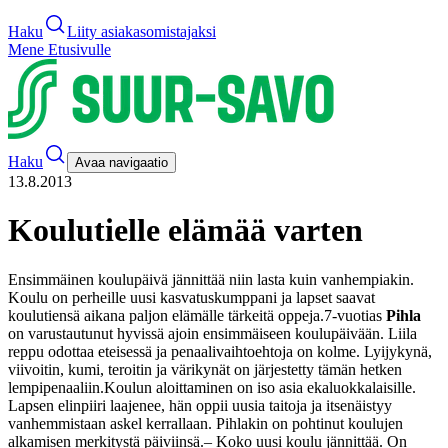
Haku
Liity asiakasomistajaksi
Mene Etusivulle
Haku
Avaa navigaatio
13.8.2013
Koulutielle elämää varten
Ensimmäinen koulupäivä jännittää niin lasta kuin vanhempiakin.
Koulu on perheille uusi kasvatuskumppani ja lapset saavat
koulutiensä aikana paljon elämälle tärkeitä oppeja.
7-vuotias
Pihla
on varustautunut hyvissä ajoin ensimmäiseen koulupäivään. Liila
reppu odottaa eteisessä ja penaalivaihtoehtoja on kolme. Lyijykynä,
viivoitin, kumi, teroitin ja värikynät on järjestetty tämän hetken
lempipenaaliin.
Koulun aloittaminen on iso asia ekaluokkalaisille.
Lapsen elinpiiri laajenee, hän oppii uusia taitoja ja itsenäistyy
vanhemmistaan askel kerrallaan. Pihlakin on pohtinut koulujen
alkamisen merkitystä päiviinsä.
– Koko uusi koulu jännittää. On