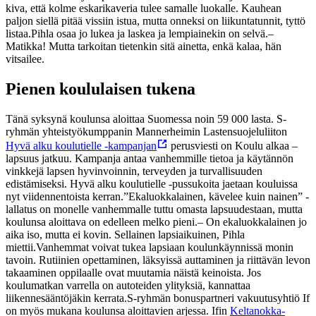
kiva, että kolme eskarikaveria tulee samalle luokalle. Kauhean
paljon siellä pitää vissiin istua, mutta onneksi on liikuntatunnit, tyttö
listaa.
Pihla osaa jo lukea ja laskea ja lempiainekin on selvä.
–
Matikka! Mutta tarkoitan tietenkin sitä ainetta, enkä kalaa, hän
vitsailee.
Pienen koululaisen tukena
Tänä syksynä koulunsa aloittaa Suomessa noin 59 000 lasta. S-
ryhmän yhteistyökumppanin Mannerheimin Lastensuojeluliiton
Hyvä alku koulutielle -kampanjan
perusviesti on Koulu alkaa –
lapsuus jatkuu. Kampanja antaa vanhemmille tietoa ja käytännön
vinkkejä lapsen hyvinvoinnin, terveyden ja turvallisuuden
edistämiseksi. Hyvä alku koulutielle -pussukoita jaetaan kouluissa
nyt viidennentoista kerran.
”Ekaluokkalainen, kävelee kuin nainen” -
lallatus on monelle vanhemmalle tuttu omasta lapsuudestaan, mutta
koulunsa aloittava on edelleen melko pieni.
– On ekaluokkalainen jo
aika iso, mutta ei kovin. Sellainen lapsiaikuinen, Pihla
miettii.
Vanhemmat voivat tukea lapsiaan koulunkäynnissä monin
tavoin. Rutiinien opettaminen, läksyissä auttaminen ja riittävän levon
takaaminen oppilaalle ovat muutamia näistä keinoista. Jos
koulumatkan varrella on autoteiden ylityksiä, kannattaa
liikennesääntöjäkin kerrata.
S-ryhmän bonuspartneri vakuutusyhtiö If
on myös mukana koulunsa aloittavien arjessa. Ifin
Keltanokka-