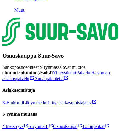
Muut
Osuuskauppa Suur-Savo
Sähköpostiosoitteet S-ryhmässä ovat muotoa
etunimi.sukunimi@sok.fi
Yhteystiedot
Palvelut
S-ryhmän
asiakaspalvelu
Anna palautetta
Asiakasomistaja
S-Etukortti
Liittymisedut
Liity asiakasomistajaksi
S-ryhmä muualla
Yhteishyvä
S-ryhmä.fi
Osuuskaupat
Toimipaikat