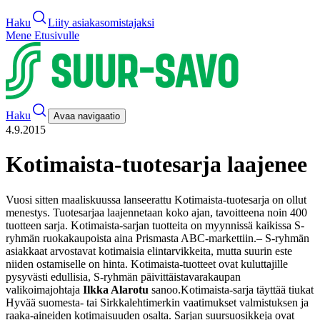
Haku
Liity asiakasomistajaksi
Mene Etusivulle
Haku
Avaa navigaatio
4.9.2015
Kotimaista-tuotesarja laajenee
Vuosi sitten maaliskuussa lanseerattu Kotimaista-tuotesarja on ollut
menestys. Tuotesarjaa laajennetaan koko ajan, tavoitteena noin 400
tuotteen sarja. Kotimaista-sarjan tuotteita on myynnissä kaikissa S-
ryhmän ruokakaupoista aina Prismasta ABC-markettiin.
– S-ryhmän
asiakkaat arvostavat kotimaisia elintarvikkeita, mutta suurin este
niiden ostamiselle on hinta. Kotimaista-tuotteet ovat kuluttajille
pysyvästi edullisia, S-ryhmän päivittäistavarakaupan
valikoimajohtaja
Ilkka Alarotu
sanoo.
Kotimaista-sarja täyttää tiukat
Hyvää suomesta- tai Sirkkalehtimerkin vaatimukset valmistuksen ja
raaka-aineiden kotimaisuuden osalta. Sarjan suursuosikkeja ovat