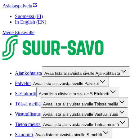
Asiakaspalvelu
Suomeksi (FI)
In English (EN)
Mene Etusivulle
Ajankohtaista
Avaa lista alisivuista sivulle Ajankohtaista
Palvelut
Avaa lista alisivuista sivulle Palvelut
S-Etukortti
Avaa lista alisivuista sivulle S-Etukortti
Töissä meillä
Avaa lista alisivuista sivulle Töissä meillä
Vastuullisuus
Avaa lista alisivuista sivulle Vastuullisuus
Tietoa meistä
Avaa lista alisivuista sivulle Tietoa meistä
S-mobiili
Avaa lista alisivuista sivulle S-mobiili