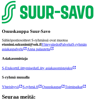
Osuuskauppa Suur-Savo
Sähköpostiosoitteet S-ryhmässä ovat muotoa
etunimi.sukunimi@sok.fi
Yhteystiedot
Palvelut
S-ryhmän
asiakaspalvelu
Anna palautetta
Asiakasomistaja
S-Etukortti
Liittymisedut
Liity asiakasomistajaksi
S-ryhmä muualla
Yhteishyvä
S-ryhmä.fi
Osuuskaupat
Toimipaikat
Seuraa meitä: