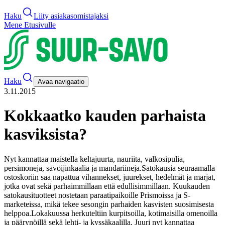
Haku
Liity asiakasomistajaksi
Mene Etusivulle
Haku
Avaa navigaatio
3.11.2015
Kokkaatko kauden parhaista
kasviksista?
Nyt kannattaa maistella keltajuurta, nauriita, valkosipulia,
persimoneja, savoijinkaalia ja mandariineja.
Satokausia seuraamalla
ostoskoriin saa napattua vihannekset, juurekset, hedelmät ja marjat,
jotka ovat sekä parhaimmillaan että edullisimmillaan. Kuukauden
satokausituotteet nostetaan paraatipaikoille Prismoissa ja S-
marketeissa, mikä tekee sesongin parhaiden kasvisten suosimisesta
helppoa.
Lokakuussa herkuteltiin kurpitsoilla, kotimaisilla omenoilla
ja päärynöillä sekä lehti- ja kyssäkaalilla. Juuri nyt kannattaa