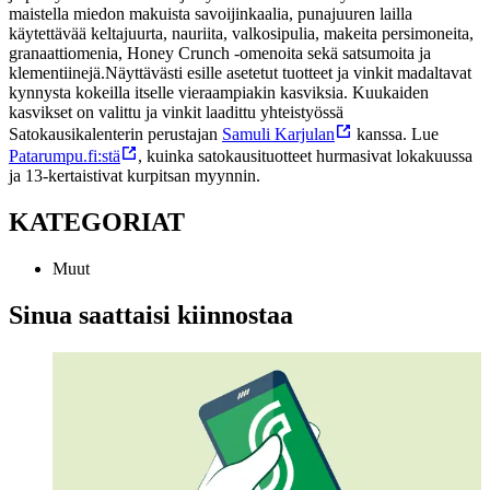
maistella miedon makuista savoijinkaalia, punajuuren lailla
käytettävää keltajuurta, nauriita, valkosipulia, makeita persimoneita,
granaattiomenia, Honey Crunch -omenoita sekä satsumoita ja
klementiinejä.
Näyttävästi esille asetetut tuotteet ja vinkit madaltavat
kynnysta kokeilla itselle vieraampiakin kasviksia. Kuukaiden
kasvikset on valittu ja vinkit laadittu yhteistyössä
Satokausikalenterin perustajan
Samuli Karjulan
kanssa. Lue
Patarumpu.fi:stä
, kuinka satokausituotteet hurmasivat lokakuussa
ja 13-kertaistivat kurpitsan myynnin.
KATEGORIAT
Muut
Sinua saattaisi kiinnostaa