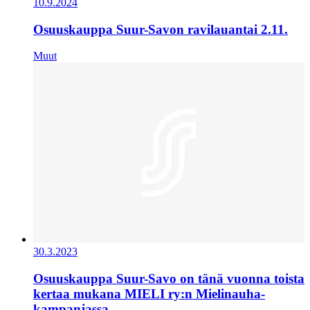
10.9.2024
Osuuskauppa Suur-Savon ravilauantai 2.11.
Muut
30.3.2023
Osuuskauppa Suur-Savo on tänä vuonna toista
kertaa mukana MIELI ry:n Mielinauha-
kampanjassa