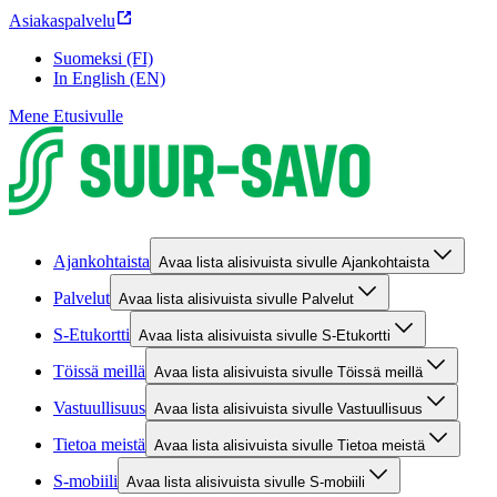
Asiakaspalvelu
Suomeksi (FI)
In English (EN)
Mene Etusivulle
Ajankohtaista
Avaa lista alisivuista sivulle Ajankohtaista
Palvelut
Avaa lista alisivuista sivulle Palvelut
S-Etukortti
Avaa lista alisivuista sivulle S-Etukortti
Töissä meillä
Avaa lista alisivuista sivulle Töissä meillä
Vastuullisuus
Avaa lista alisivuista sivulle Vastuullisuus
Tietoa meistä
Avaa lista alisivuista sivulle Tietoa meistä
S-mobiili
Avaa lista alisivuista sivulle S-mobiili