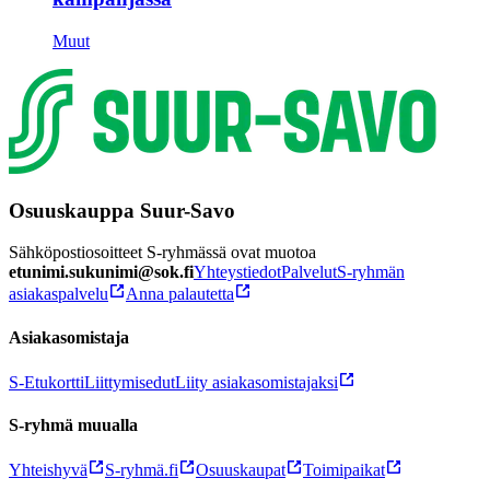
Muut
Osuuskauppa Suur-Savo
Sähköpostiosoitteet S-ryhmässä ovat muotoa
etunimi.sukunimi@sok.fi
Yhteystiedot
Palvelut
S-ryhmän
asiakaspalvelu
Anna palautetta
Asiakasomistaja
S-Etukortti
Liittymisedut
Liity asiakasomistajaksi
S-ryhmä muualla
Yhteishyvä
S-ryhmä.fi
Osuuskaupat
Toimipaikat