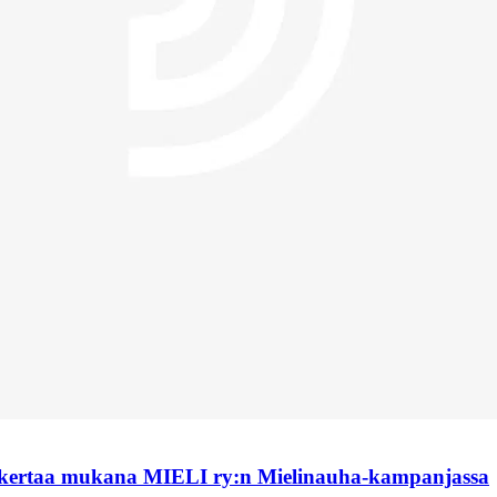
 kertaa mukana MIELI ry:n Mielinauha-kampanjassa