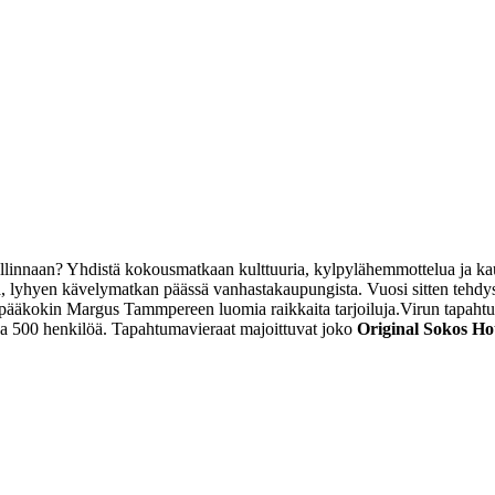
llinnaan? Yhdistä kokousmatkaan kulttuuria, kylpylähemmottelua ja kau
a, lyhyen kävelymatkan päässä vanhastakaupungista. Vuosi sitten tehdy
 pääkokin Margus Tammpereen luomia raikkaita tarjoiluja.
Virun tapahtu
pa 500 henkilöä. Tapahtumavieraat majoittuvat joko
Original Sokos Ho