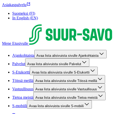
Asiakaspalvelu
Suomeksi (FI)
In English (EN)
Mene Etusivulle
Ajankohtaista
Avaa lista alisivuista sivulle Ajankohtaista
Palvelut
Avaa lista alisivuista sivulle Palvelut
S-Etukortti
Avaa lista alisivuista sivulle S-Etukortti
Töissä meillä
Avaa lista alisivuista sivulle Töissä meillä
Vastuullisuus
Avaa lista alisivuista sivulle Vastuullisuus
Tietoa meistä
Avaa lista alisivuista sivulle Tietoa meistä
S-mobiili
Avaa lista alisivuista sivulle S-mobiili