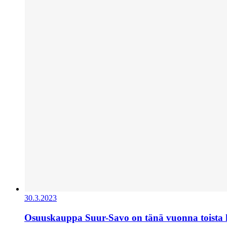
30.3.2023
Osuuskauppa Suur-Savo on tänä vuonna toista