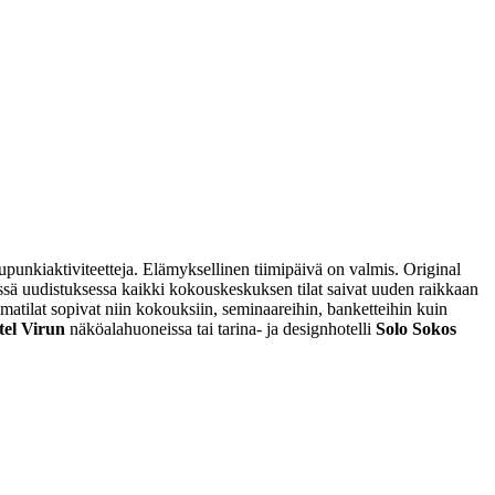
punkiaktiviteetteja. Elämyksellinen tiimipäivä on valmis.
Original
ssä uudistuksessa kaikki kokouskeskuksen tilat saivat uuden raikkaan
matilat sopivat niin kokouksiin, seminaareihin, banketteihin kuin
tel Virun
näköalahuoneissa tai tarina- ja designhotelli
Solo Sokos