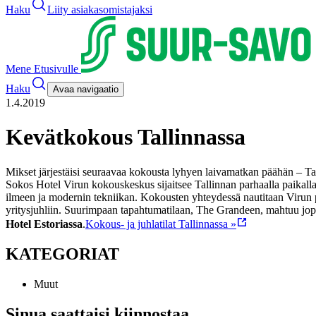
Haku
Liity asiakasomistajaksi
Mene Etusivulle
Haku
Avaa navigaatio
1.4.2019
Kevätkokous Tallinnassa
Mikset järjestäisi seuraavaa kokousta lyhyen laivamatkan päähän – Ta
Sokos Hotel Virun kokouskeskus sijaitsee Tallinnan parhaalla paikall
ilmeen ja modernin tekniikan. Kokousten yhteydessä nautitaan Virun
yritysjuhliin. Suurimpaan tapahtumatilaan, The Grandeen, mahtuu jo
Hotel Estoriassa
.
Kokous- ja juhlatilat Tallinnassa »
KATEGORIAT
Muut
Sinua saattaisi kiinnostaa