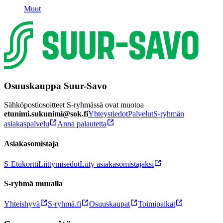
Muut
Osuuskauppa Suur-Savo
Sähköpostiosoitteet S-ryhmässä ovat muotoa
etunimi.sukunimi@sok.fi
Yhteystiedot
Palvelut
S-ryhmän
asiakaspalvelu
Anna palautetta
Asiakasomistaja
S-Etukortti
Liittymisedut
Liity asiakasomistajaksi
S-ryhmä muualla
Yhteishyvä
S-ryhmä.fi
Osuuskaupat
Toimipaikat