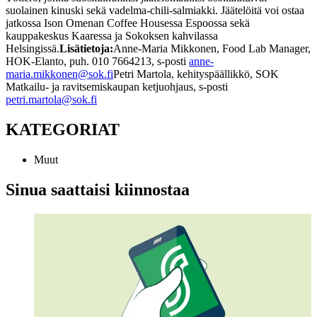
suolainen kinuski sekä vadelma-chili-salmiakki. Jäätelöitä voi ostaa
jatkossa Ison Omenan Coffee Housessa Espoossa sekä
kauppakeskus Kaaressa ja Sokoksen kahvilassa
Helsingissä.
Lisätietoja:
Anne-Maria Mikkonen, Food Lab Manager,
HOK-Elanto, puh. 010 7664213, s-posti
anne-
maria.mikkonen@sok.fi
Petri Martola, kehityspäällikkö, SOK
Matkailu- ja ravitsemiskaupan ketjuohjaus, s-posti
petri.martola@sok.fi
KATEGORIAT
Muut
Sinua saattaisi kiinnostaa