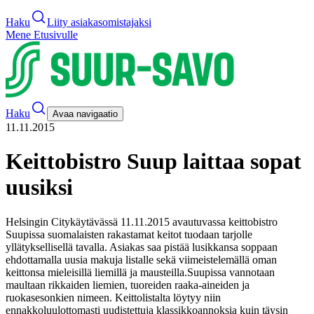
Haku
Liity asiakasomistajaksi
Mene Etusivulle
Haku
Avaa navigaatio
11.11.2015
Keittobistro Suup laittaa sopat
uusiksi
Helsingin Citykäytävässä 11.11.2015 avautuvassa keittobistro
Suupissa suomalaisten rakastamat keitot tuodaan tarjolle
yllätyksellisellä tavalla. Asiakas saa pistää lusikkansa soppaan
ehdottamalla uusia makuja listalle sekä viimeistelemällä oman
keittonsa mieleisillä liemillä ja mausteilla.
Suupissa vannotaan
maultaan rikkaiden liemien, tuoreiden raaka-aineiden ja
ruokasesonkien nimeen. Keittolistalta löytyy niin
ennakkoluulottomasti uudistettuja klassikkoannoksia kuin täysin