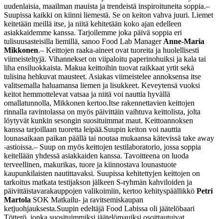
uudenlaisia, maailman mauista ja trendeistä inspiroituneita soppia.
–
Suupissa kaikki on kiinni liemestä. Se on keiton vahva juuri. Liemet
keitetään meillä itse, ja niitä kehitetään koko ajan edelleen
asiakkaidemme kanssa. Tarjoilemme joka päivä soppia eri
tulisuusasteisilla liemillä, sanoo Food Lab Manager
Anne-Maria
Mikkonen
.
– Keittojen raaka-aineet ovat tuoreita ja huolellisesti
viimeisteltyjä. Vihannekset on viipaloitu paperinohuiksi ja kala tai
liha ensiluokkaista. Makua keittoihin tuovat raikkaat yrtit sekä
tulisina hehkuvat mausteet. Asiakas viimeistelee annoksensa itse
valitsemalla haluamansa liemen ja lisukkeet. Keveytensä vuoksi
keitot hemmottelevat vatsaa ja niitä voi nauttia hyvällä
omallatunnolla, Mikkonen kertoo.
Itse rakennettavien keittojen
rinnalla ravintolassa on myös päivittäin vaihtuva keittolista, jolta
löytyvät kunkin sesongin suosituimmat maut. Keittoannoksen
kanssa tarjoillaan tuoretta leipää.
Suupin keiton voi nauttia
lounasaikaan paikan päällä tai noutaa mukaansa kätevissä take away
-astioissa.
– Suup on myös keittojen testilaboratorio, jossa soppia
keitellään yhdessä asiakkaiden kanssa. Tavoitteena on luoda
terveellinen, makurikas, tuore ja kiinnostava lounastuote
kaupunkilaisten nautittavaksi. Suupissa kehitettyjen keittojen on
tarkoitus matkata testijakson jälkeen S-ryhmän kahviloiden ja
päivittäistavarakauppojen valikoimiin, kertoo kehityspäällikkö
Petri
Martola
SOK Matkailu- ja ravitsemiskaupan
ketjuohjauksesta.
Suupin edeltäjä Food Labissa oli jäätelöbaari
Tötterö, jonka suosituimmiksi jäätelömauiksi osoittautuivat