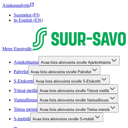
Asiakaspalvelu
Suomeksi (FI)
In English (EN)
Mene Etusivulle
Ajankohtaista
Avaa lista alisivuista sivulle Ajankohtaista
Palvelut
Avaa lista alisivuista sivulle Palvelut
S-Etukortti
Avaa lista alisivuista sivulle S-Etukortti
Töissä meillä
Avaa lista alisivuista sivulle Töissä meillä
Vastuullisuus
Avaa lista alisivuista sivulle Vastuullisuus
Tietoa meistä
Avaa lista alisivuista sivulle Tietoa meistä
S-mobiili
Avaa lista alisivuista sivulle S-mobiili