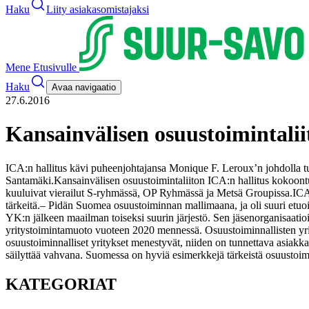
Haku
Liity asiakasomistajaksi
Mene Etusivulle
Haku
Avaa navigaatio
27.6.2016
Kansainvälisen osuustoimintalii
ICA:n hallitus kävi puheenjohtajansa Monique F. Leroux’n johdolla 
Santamäki.
Kansainvälisen osuustoimintaliiton ICA:n hallitus kokoon
kuuluivat vierailut S-ryhmässä, OP Ryhmässä ja Metsä Groupissa.
ICA
tärkeitä.
– Pidän Suomea osuustoiminnan mallimaana, ja oli suuri etuoik
YK:n jälkeen maailman toiseksi suurin järjestö. Sen jäsenorganisaatioi
yritystoimintamuoto vuoteen 2020 mennessä. Osuustoiminnallisten yri
osuustoiminnalliset yritykset menestyvät, niiden on tunnettava asiakk
säilyttää vahvana. Suomessa on hyviä esimerkkejä tärkeistä osuustoiminna
KATEGORIAT