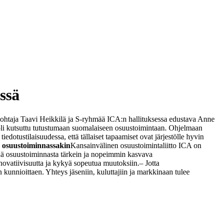
ssä
ohtaja Taavi Heikkilä ja S-ryhmää ICA:n hallituksessa edustava Anne
oli kutsuttu tutustumaan suomalaiseen osuustoimintaan. Ohjelmaan
iedotustilaisuudessa, että tällaiset tapaamiset ovat järjestölle hyvin
ä osuustoiminnassakin
Kansainvälinen osuustoimintaliitto ICA on
ä osuustoiminnasta tärkein ja nopeimmin kasvava
ovatiivisuutta ja kykyä sopeutua muutoksiin.
– Jotta
kunnioittaen. Yhteys jäseniin, kuluttajiin ja markkinaan tulee