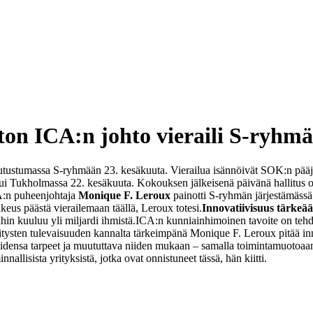
ton ICA:n johto vieraili S-ryhmä
tutustumassa S-ryhmään 23. kesäkuuta. Vierailua isännöivät SOK:n pääj
tui Tukholmassa 22. kesäkuuta. Kokouksen jälkeisenä päivänä hallitus 
:n puheenjohtaja
Monique F. Leroux
painotti S-ryhmän järjestämässä t
eus päästä vierailemaan täällä, Leroux totesi.
Innovatiivisuus tärkeä
hin kuuluu yli miljardi ihmistä.
ICA:n kunniainhimoinen tavoite on tehd
tysten tulevaisuuden kannalta tärkeimpänä Monique F. Leroux pitää inn
aidensa tarpeet ja muututtava niiden mukaan – samalla toimintamuotoaan 
llisista yrityksistä, jotka ovat onnistuneet tässä, hän kiitti.