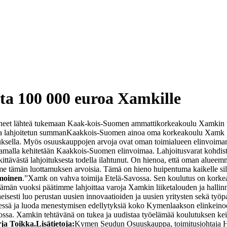
a 100 000 euroa Xamkille
et lähteä tukemaan Kaak-kois-Suomen ammattikorkeakoulu Xamkin toi
a lahjoitetun summan
Kaakkois-Suomen ainoa oma korkeakoulu Xamk kehi
kimuksella. Myös osuuskauppojen arvoja ovat oman toimialueen elinvoi
stamalla kehitetään Kaakkois-Suomen elinvoimaa. Lahjoitusvarat kohdist
tävästä lahjoituksesta todella ilahtunut. On hienoa, että oman alueem
ämän luottamuksen arvoisia. Tämä on hieno huipentuma kaikelle sille 
moinen
.
”Xamk on vahva toimija Etelä-Savossa. Sen koulutus on korkeat
tämän vuoksi päätimme lahjoittaa varoja Xamkin liiketalouden ja halli
heisesti luo perustan uusien innovaatioiden ja uusien yritysten sekä t
sä ja luoda menestymisen edellytyksiä koko Kymenlaakson elinkeinoelä
ksossa. Xamkin tehtävänä on tukea ja uudistaa työelämää koulutuksen kein
ja Toikka.
Lisätietoja:
Kymen Seudun Osuuskauppa, toimitusjohtaja Ha