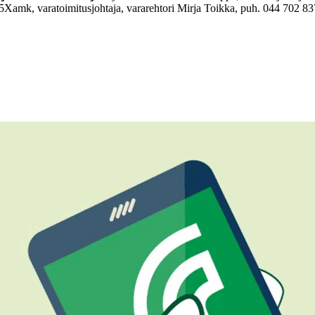
5
Xamk, varatoimitusjohtaja, vararehtori Mirja Toikka, puh. 044 702 8