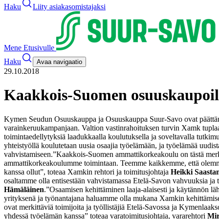
Haku
Liity asiakasomistajaksi
Mene Etusivulle
Haku
Avaa navigaatio
29.10.2018
Kaakkois-Suomen osuuskaupoilt
Kymen Seudun Osuuskauppa ja Osuuskauppa Suur-Savo ovat päättäne
varainkeruukampanjaan. Valtion vastinrahoituksen turvin Xamk tupla
toimintaedellytyksiä laadukkaalla koulutuksella ja soveltavalla tut
yhteistyöllä koulutetaan uusia osaajia työelämään, ja työelämää uudi
vahvistamiseen.
”Kaakkois-Suomen ammattikorkeakoulu on tästä merkit
ammattikorkeakoulumme toimintaan. Teemme kaikkemme, että olemme t
kanssa ollut”, toteaa Xamkin rehtori ja toimitusjohtaja
Heikki Saasta
osaltamme olla entisestään vahvistamassa Etelä-Savon vahvuuksia ja 
Hämäläinen
.
”Osaamisen kehittäminen laaja-alaisesti ja käytännön lä
yrityksenä ja työnantajana haluamme olla mukana Xamkin kehittämises
ovat merkittäviä toimijoita ja työllistäjiä Etelä-Savossa ja Kymenlaa
yhdessä työelämän kanssa” toteaa varatoimitusjohtaja, vararehtori
Mir