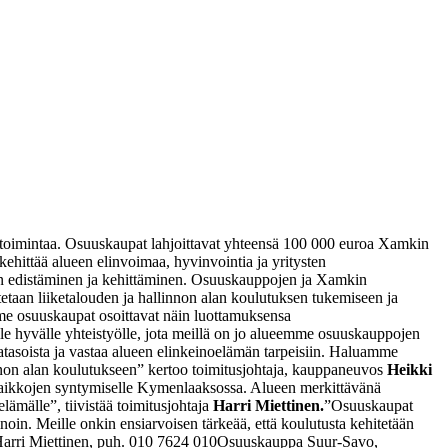
mintaa. Osuuskaupat lahjoittavat yhteensä 100 000 euroa Xamkin
ttää alueen elinvoimaa, hyvinvointia ja yritysten
man edistäminen ja kehittäminen. Osuuskauppojen ja Xamkin
etaan liiketalouden ja hallinnon alan koulutuksen tukemiseen ja
me osuuskaupat osoittavat näin luottamuksensa
hyvälle yhteistyölle, jota meillä on jo alueemme osuuskauppojen
asoista ja vastaa alueen elinkeinoelämän tarpeisiin. Haluamme
nnon alan koulutukseen” kertoo toimitusjohtaja, kauppaneuvos
Heikki
yöpaikkojen syntymiselle Kymenlaaksossa. Alueen merkittävänä
mälle”, tiivistää toimitusjohtaja
Harri Miettinen.
”Osuuskaupat
oin. Meille onkin ensiarvoisen tärkeää, että koulutusta kehitetään
rri Miettinen, puh. 010 7624 010
Osuuskauppa Suur-Savo,