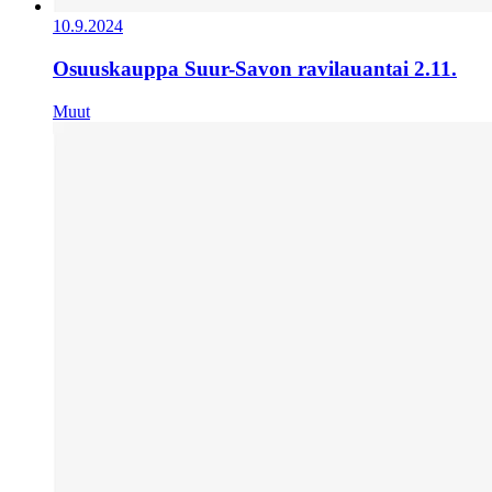
10.9.2024
Osuuskauppa Suur-Savon ravilauantai 2.11.
Muut