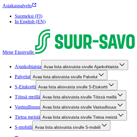
Asiakaspalvelu
Suomeksi (FI)
In English (EN)
Mene Etusivulle
Ajankohtaista
Avaa lista alisivuista sivulle Ajankohtaista
Palvelut
Avaa lista alisivuista sivulle Palvelut
S-Etukortti
Avaa lista alisivuista sivulle S-Etukortti
Töissä meillä
Avaa lista alisivuista sivulle Töissä meillä
Vastuullisuus
Avaa lista alisivuista sivulle Vastuullisuus
Tietoa meistä
Avaa lista alisivuista sivulle Tietoa meistä
S-mobiili
Avaa lista alisivuista sivulle S-mobiili