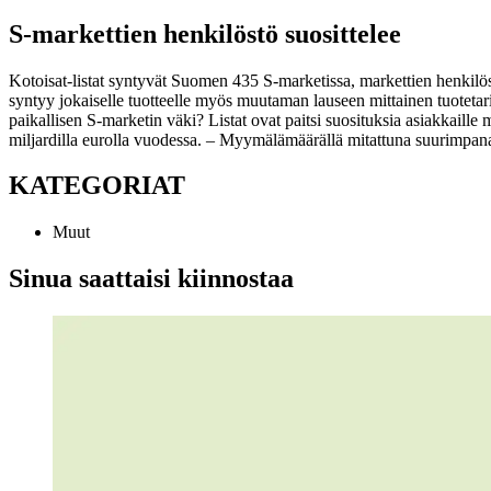
S-markettien henkilöstö suosittelee
Kotoisat-listat syntyvät Suomen 435 S-marketissa, markettien henkilö
syntyy jokaiselle tuotteelle myös muutaman lauseen mittainen tuotetar
paikallisen S-marketin väki? Listat ovat paitsi suosituksia asiakkaill
miljardilla eurolla vuodessa.
– Myymälämäärällä mitattuna suurimpana 
KATEGORIAT
Muut
Sinua saattaisi kiinnostaa