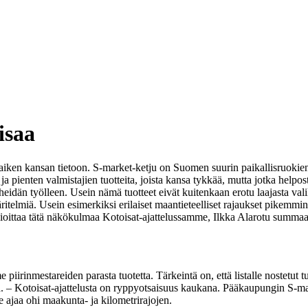
isaa
t kaiken kansan tietoon. S-market-ketju on Suomen suurin paikallisruokie
a pienten valmistajien tuotteita, joista kansa tykkää, mutta jotka helpo
ta heidän työlleen. Usein nämä tuotteet eivät kuitenkaan erotu laajasta va
ritelmiä. Usein esimerkiksi erilaiset maantieteelliset rajaukset pikemmink
ioittaa tätä näkökulmaa Kotoisat-ajattelussamme, Ilkka Alarotu summaa
iirinmestareiden parasta tuotetta. Tärkeintä on, että listalle nostetut tuo
.
– Kotoisat-ajattelusta on ryppyotsaisuus kaukana. Pääkaupungin S-mar
 ajaa ohi maakunta- ja kilometrirajojen.