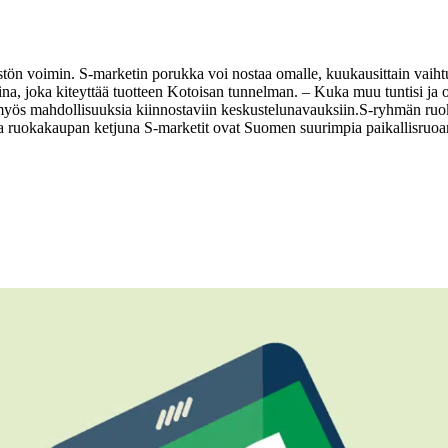
stön voimin. S-marketin porukka voi nostaa omalle, kuukausittain vaihtu
ina, joka kiteyttää tuotteen Kotoisan tunnelman.
– Kuka muu tuntisi ja o
e myös mahdollisuuksia kiinnostaviin keskustelunavauksiin.
S-ryhmän ruok
ruokakaupan ketjuna S-marketit ovat Suomen suurimpia paikallisruoan 