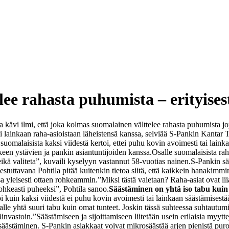
ee rahasta puhumista – erityises
sa kävi ilmi, että joka kolmas suomalainen välttelee rahasta puhumista
 lainkaan raha-asioistaan läheistensä kanssa, selviää S-Pankin Kantar 
ä suomalaisista kaksi viidestä kertoi, ettei puhu kovin avoimesti tai lai
en ystävien ja pankin asiantuntijoiden kanssa.
Osalle suomalaisista rah
 eikä valiteta”, kuvaili kyselyyn vastannut 58-vuotias nainen.
S-Pankin sä
estuttavana Pohtila pitää kuitenkin tietoa siitä, että kaikkein hanakimm
a yleisesti ottaen rohkeammin.
”Miksi tästä vaietaan? Raha-asiat ovat li
rohkeasti puheeksi”, Pohtila sanoo.
Säästäminen on yhtä iso tabu kuin
uin kaksi viidestä ei puhu kovin avoimesti tai lainkaan säästämisestään
nsalle yhtä suuri tabu kuin omat tunteet. Joskin tässä suhteessa suhta
äinvastoin.
”Säästämiseen ja sijoittamiseen liitetään usein erilaisia myytt
ästäminen. S-Pankin asiakkaat voivat mikrosäästää arjen pienistä puroi