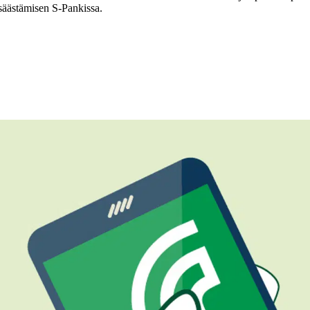
osäästämisen S-Pankissa.