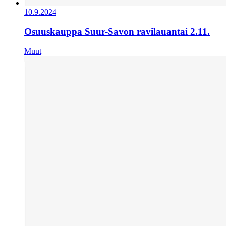
10.9.2024
Osuuskauppa Suur-Savon ravilauantai 2.11.
Muut