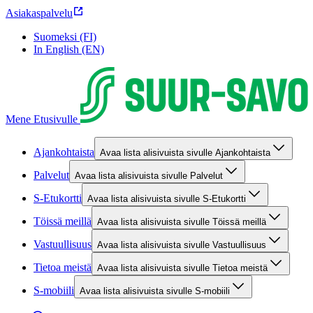
Asiakaspalvelu
Suomeksi (FI)
In English (EN)
Mene Etusivulle
Ajankohtaista
Avaa lista alisivuista sivulle Ajankohtaista
Palvelut
Avaa lista alisivuista sivulle Palvelut
S-Etukortti
Avaa lista alisivuista sivulle S-Etukortti
Töissä meillä
Avaa lista alisivuista sivulle Töissä meillä
Vastuullisuus
Avaa lista alisivuista sivulle Vastuullisuus
Tietoa meistä
Avaa lista alisivuista sivulle Tietoa meistä
S-mobiili
Avaa lista alisivuista sivulle S-mobiili