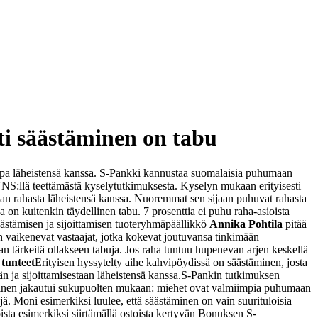
ti säästäminen on tabu
 jopa läheistensä kanssa. S-Pankki kannustaa suomalaisia puhumaan
TNS:llä teettämästä kyselytutkimuksesta. Kyselyn mukaan erityisesti
nkaan rahasta läheistensä kanssa. Nuoremmat sen sijaan puhuvat rahasta
a on kuitenkin täydellinen tabu. 7 prosenttia ei puhu raha-asioista
ästämisen ja sijoittamisen tuoteryhmäpäällikkö
Annika Pohtila
pitää
in vaikenevat vastaajat, jotka kokevat joutuvansa tinkimään
ian tärkeitä ollakseen tabuja. Jos raha tuntuu hupenevan arjen keskellä
 tunteet
Erityisen hyssytelty aihe kahvipöydissä on säästäminen, josta
 ja sijoittamisestaan läheistensä kanssa.
S-Pankin tutkimuksen
utuminen jakautui sukupuolten mukaan: miehet ovat valmiimpia puhumaan
ejä. Moni esimerkiksi luulee, että säästäminen on vain suurituloisia
sta esimerkiksi siirtämällä ostoista kertyvän Bonuksen S-