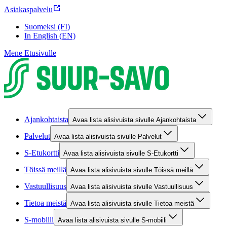
Asiakaspalvelu
Suomeksi (FI)
In English (EN)
Mene Etusivulle
Ajankohtaista
Avaa lista alisivuista sivulle Ajankohtaista
Palvelut
Avaa lista alisivuista sivulle Palvelut
S-Etukortti
Avaa lista alisivuista sivulle S-Etukortti
Töissä meillä
Avaa lista alisivuista sivulle Töissä meillä
Vastuullisuus
Avaa lista alisivuista sivulle Vastuullisuus
Tietoa meistä
Avaa lista alisivuista sivulle Tietoa meistä
S-mobiili
Avaa lista alisivuista sivulle S-mobiili