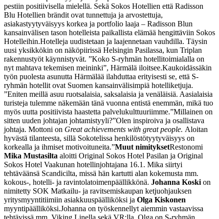
pestiin positiivisella mielellä. Sekä Sokos Hotellien että Radisson
Blu Hotellien brändit ovat tunnettuja ja arvostettuja,
asiakastyytyväisyys korkea ja portfolio laaja – Radisson Blun
kansainvälisen tason hotelleista paikallista elämää hengittäviin Sokos
Hotelleihin.
Hotelleja uudistetaan ja laajennetaan vauhdilla. Täysin
uusi yksikkökin on näköpiirissä Helsingin Pasilassa, kun Triplan
rakennustyöt käynnistyvät. ”Koko S-ryhmän hotellitoimialalla on
nyt mahtava tekemisen meininki”, Härmälä iloitsee.
Kaukoidässäkin
työn puolesta asunutta Härmälää ilahduttaa erityisesti se, että S-
ryhmän hotellit ovat Suomen kansainvälisimpiä hotelliketjuja.
”Eniten meillä asuu ruotsalaisia, saksalaisia ja venäläisiä. Aasialaisia
turisteja tulemme näkemään tänä vuonna entistä enemmän, mikä tuo
myös uutta positiivista haastetta palvelukulttuuriimme.”
Millainen on
sitten uuden johtajan johtamistyyli?
”Olen inspiroiva ja osallistava
johtaja. Mottoni on
Great achievements with great people.
Aloitan
hyvästä tilanteesta, sillä Sokotelissa henkilöstötyytyväisyys on
korkealla ja ihmiset motivoituneita.”
Muut nimitykset
Restonomi
Mika Mustasilta
aloitti Original Sokos Hotel Pasilan ja Original
Sokos Hotel Vaakunan hotellinjohtajana 16.1. Mika siirtyi
tehtäväänsä Scandicilta, missä hän kartutti alan kokemusta mm.
kokous-, hotelli- ja ravintolatoimenpäällikkönä.
Johanna Koski
on
nimitetty SOK Matkailu- ja ravitsemiskaupan ketjuohjauksen
yritysmyyntitiimiin asiakkuuspäälliköksi ja
Olga Kiskonen
myyntipäälliköksi.
Johanna on työskennellyt aiemmin vastaavissa
tehtävissä mm. Viking Linella sekä VR:lla. Olga on S-ryhmän