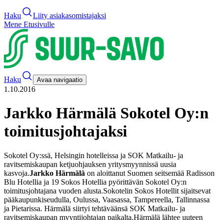
Haku
Liity asiakasomistajaksi
Mene Etusivulle
Haku
Avaa navigaatio
1.10.2016
Jarkko Härmälä Sokotel Oy:n
toimitusjohtajaksi
Sokotel Oy:ssä, Helsingin hotelleissa ja SOK Matkailu- ja
ravitsemiskaupan ketjuohjauksen yritysmyynnissä uusia
kasvoja.
Jarkko Härmälä
on aloittanut Suomen seitsemää Radisson
Blu Hotellia ja 19 Sokos Hotellia pyörittävän Sokotel Oy:n
toimitusjohtajana vuoden alusta.
Sokotelin Sokos Hotellit sijaitsevat
pääkaupunkiseudulla, Oulussa, Vaasassa, Tampereella, Tallinnassa
ja Pietarissa. Härmälä siirtyi tehtäväänsä SOK Matkailu- ja
ravitsemiskaupan myyntijohtajan paikalta.
Härmälä lähtee uuteen