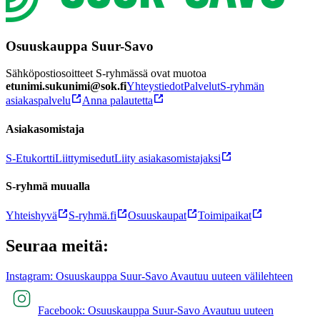
Osuuskauppa Suur-Savo
Sähköpostiosoitteet S-ryhmässä ovat muotoa
etunimi.sukunimi@sok.fi
Yhteystiedot
Palvelut
S-ryhmän
asiakaspalvelu
Anna palautetta
Asiakasomistaja
S-Etukortti
Liittymisedut
Liity asiakasomistajaksi
S-ryhmä muualla
Yhteishyvä
S-ryhmä.fi
Osuuskaupat
Toimipaikat
Seuraa meitä:
Instagram: Osuuskauppa Suur-Savo Avautuu uuteen välilehteen
Facebook: Osuuskauppa Suur-Savo Avautuu uuteen