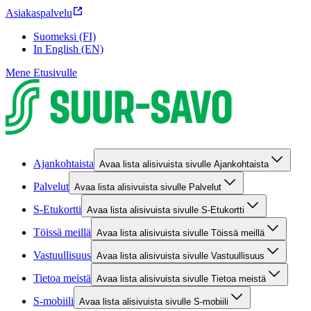
Asiakaspalvelu
Suomeksi (FI)
In English (EN)
Mene Etusivulle
Ajankohtaista
Avaa lista alisivuista sivulle Ajankohtaista
Palvelut
Avaa lista alisivuista sivulle Palvelut
S-Etukortti
Avaa lista alisivuista sivulle S-Etukortti
Töissä meillä
Avaa lista alisivuista sivulle Töissä meillä
Vastuullisuus
Avaa lista alisivuista sivulle Vastuullisuus
Tietoa meistä
Avaa lista alisivuista sivulle Tietoa meistä
S-mobiili
Avaa lista alisivuista sivulle S-mobiili