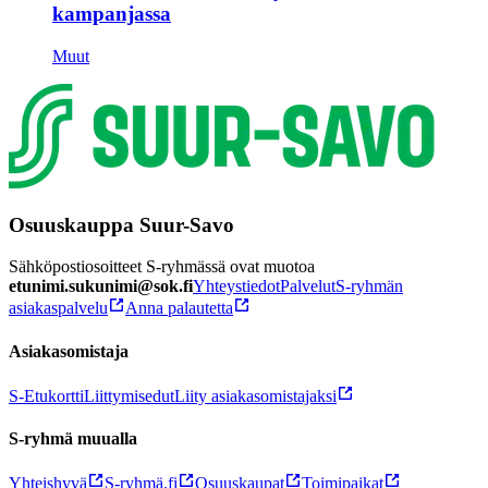
kampanjassa
Muut
Osuuskauppa Suur-Savo
Sähköpostiosoitteet S-ryhmässä ovat muotoa
etunimi.sukunimi@sok.fi
Yhteystiedot
Palvelut
S-ryhmän
asiakaspalvelu
Anna palautetta
Asiakasomistaja
S-Etukortti
Liittymisedut
Liity asiakasomistajaksi
S-ryhmä muualla
Yhteishyvä
S-ryhmä.fi
Osuuskaupat
Toimipaikat