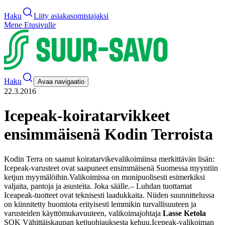
Haku
Liity asiakasomistajaksi
Mene Etusivulle
Haku
Avaa navigaatio
22.3.2016
Icepeak-koiratarvikkeet
ensimmäisenä Kodin Terroista
Kodin Terra on saanut koiratarvikevalikoimiinsa merkittävän lisän:
Icepeak-varusteet ovat saapuneet ensimmäisenä Suomessa myyntiin
ketjun myymälöihin.
Valikoimissa on monipuolisesti esimerkiksi
valjaita, pantoja ja asusteita. Joka säälle.
– Luhdan tuottamat
Iceapeak-tuotteet ovat teknisesti laadukkaita. Niiden suunnittelussa
on kiinnitetty huomiota erityisesti lemmikin turvallisuuteen ja
varusteiden käyttömukavuuteen, valikoimajohtaja
Lasse Ketola
SOK Vähittäiskaupan ketjuohjauksesta kehuu.
Icepeak-valikoiman