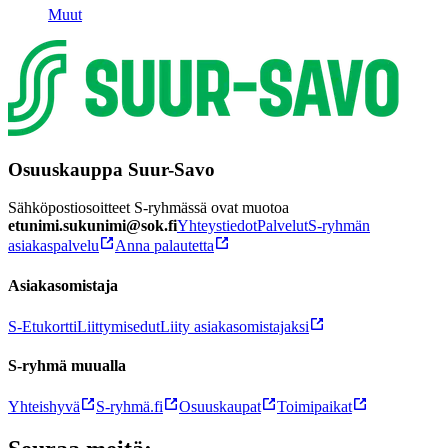
Muut
Osuuskauppa Suur-Savo
Sähköpostiosoitteet S-ryhmässä ovat muotoa
etunimi.sukunimi@sok.fi
Yhteystiedot
Palvelut
S-ryhmän
asiakaspalvelu
Anna palautetta
Asiakasomistaja
S-Etukortti
Liittymisedut
Liity asiakasomistajaksi
S-ryhmä muualla
Yhteishyvä
S-ryhmä.fi
Osuuskaupat
Toimipaikat