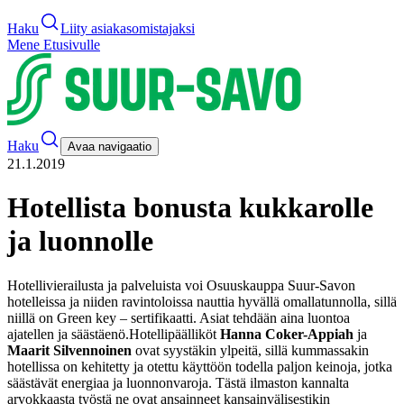
Haku
Liity asiakasomistajaksi
Mene Etusivulle
Haku
Avaa navigaatio
21.1.2019
Hotellista bonusta kukkarolle
ja luonnolle
Hotellivierailusta ja palveluista voi Osuuskauppa Suur-Savon
hotelleissa ja niiden ravintoloissa nauttia hyvällä omallatunnolla, sillä
niillä on Green key – sertifikaatti. Asiat tehdään aina luontoa
ajatellen ja säästäenö.
Hotellipäälliköt
Hanna Coker-Appiah
ja
Maarit Silvennoinen
ovat syystäkin ylpeitä, sillä kummassakin
hotellissa on kehitetty ja otettu käyttöön todella paljon keinoja, jotka
säästävät energiaa ja luonnonvaroja. Tästä ilmaston kannalta
arvokkaasta työstä ne ovat ansainneet kansainvälisestikin