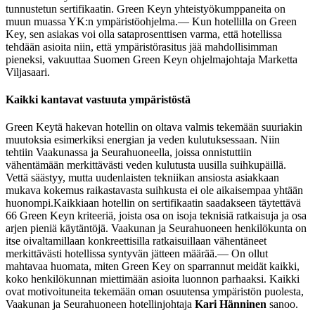
tunnustetun sertifikaatin. Green Keyn yhteistyökumppaneita on
muun muassa YK:n ympäristöohjelma.
— Kun hotellilla on Green
Key, sen asiakas voi olla sataprosenttisen varma, että hotellissa
tehdään asioita niin, että ympäristörasitus jää mahdollisimman
pieneksi, vakuuttaa Suomen Green Keyn ohjelmajohtaja Marketta
Viljasaari.
Kaikki kantavat vastuuta ympäristöstä
Green Keytä hakevan hotellin on oltava valmis tekemään suuriakin
muutoksia esimerkiksi energian ja veden kulutuksessaan. Niin
tehtiin Vaakunassa ja Seurahuoneella, joissa onnistuttiin
vähentämään merkittävästi veden kulutusta uusilla suihkupäillä.
Vettä säästyy, mutta uudenlaisten tekniikan ansiosta asiakkaan
mukava kokemus raikastavasta suihkusta ei ole aikaisempaa yhtään
huonompi.
Kaikkiaan hotellin on sertifikaatin saadakseen täytettävä
66 Green Keyn kriteeriä, joista osa on isoja teknisiä ratkaisuja ja osa
arjen pieniä käytäntöjä. Vaakunan ja Seurahuoneen henkilökunta on
itse oivaltamillaan konkreettisilla ratkaisuillaan vähentäneet
merkittävästi hotellissa syntyvän jätteen määrää.
— On ollut
mahtavaa huomata, miten Green Key on sparrannut meidät kaikki,
koko henkilökunnan miettimään asioita luonnon parhaaksi. Kaikki
ovat motivoituneita tekemään oman osuutensa ympäristön puolesta,
Vaakunan ja Seurahuoneen hotellinjohtaja
Kari Hänninen
sanoo.