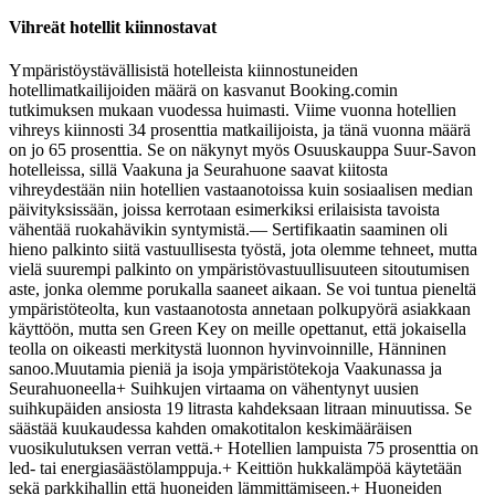
Vihreät hotellit kiinnostavat
Ympäristöystävällisistä hotelleista kiinnostuneiden
hotellimatkailijoiden määrä on kasvanut Booking.comin
tutkimuksen mukaan vuodessa huimasti. Viime vuonna hotellien
vihreys kiinnosti 34 prosenttia matkailijoista, ja tänä vuonna määrä
on jo 65 prosenttia. Se on näkynyt myös Osuuskauppa Suur-Savon
hotelleissa, sillä Vaakuna ja Seurahuone saavat kiitosta
vihreydestään niin hotellien vastaanotoissa kuin sosiaalisen median
päivityksissään, joissa kerrotaan esimerkiksi erilaisista tavoista
vähentää ruokahävikin syntymistä.
— Sertifikaatin saaminen oli
hieno palkinto siitä vastuullisesta työstä, jota olemme tehneet, mutta
vielä suurempi palkinto on ympäristövastuullisuuteen sitoutumisen
aste, jonka olemme porukalla saaneet aikaan. Se voi tuntua pieneltä
ympäristöteolta, kun vastaanotosta annetaan polkupyörä asiakkaan
käyttöön, mutta sen Green Key on meille opettanut, että jokaisella
teolla on oikeasti merkitystä luonnon hyvinvoinnille, Hänninen
sanoo.
Muutamia pieniä ja isoja ympäristötekoja Vaakunassa ja
Seurahuoneella
+ Suihkujen virtaama on vähentynyt uusien
suihkupäiden ansiosta 19 litrasta kahdeksaan litraan minuutissa. Se
säästää kuukaudessa kahden omakotitalon keskimääräisen
vuosikulutuksen verran vettä.
+ Hotellien lampuista 75 prosenttia on
led- tai energiasäästölamppuja.
+ Keittiön hukkalämpöä käytetään
sekä parkkihallin että huoneiden lämmittämiseen.
+ Huoneiden