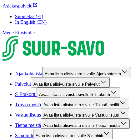
Asiakaspalvelu
Suomeksi (FI)
In English (EN)
Mene Etusivulle
Ajankohtaista
Avaa lista alisivuista sivulle Ajankohtaista
Palvelut
Avaa lista alisivuista sivulle Palvelut
S-Etukortti
Avaa lista alisivuista sivulle S-Etukortti
Töissä meillä
Avaa lista alisivuista sivulle Töissä meillä
Vastuullisuus
Avaa lista alisivuista sivulle Vastuullisuus
Tietoa meistä
Avaa lista alisivuista sivulle Tietoa meistä
S-mobiili
Avaa lista alisivuista sivulle S-mobiili