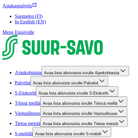
Asiakaspalvelu
Suomeksi (FI)
In English (EN)
Mene Etusivulle
Ajankohtaista
Avaa lista alisivuista sivulle Ajankohtaista
Palvelut
Avaa lista alisivuista sivulle Palvelut
S-Etukortti
Avaa lista alisivuista sivulle S-Etukortti
Töissä meillä
Avaa lista alisivuista sivulle Töissä meillä
Vastuullisuus
Avaa lista alisivuista sivulle Vastuullisuus
Tietoa meistä
Avaa lista alisivuista sivulle Tietoa meistä
S-mobiili
Avaa lista alisivuista sivulle S-mobiili