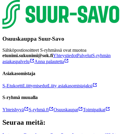
Osuuskauppa Suur-Savo
Sähköpostiosoitteet S-ryhmässä ovat muotoa
etunimi.sukunimi@sok.fi
Yhteystiedot
Palvelut
S-ryhmän
asiakaspalvelu
Anna palautetta
Asiakasomistaja
S-Etukortti
Liittymisedut
Liity asiakasomistajaksi
S-ryhmä muualla
Yhteishyvä
S-ryhmä.fi
Osuuskaupat
Toimipaikat
Seuraa meitä: