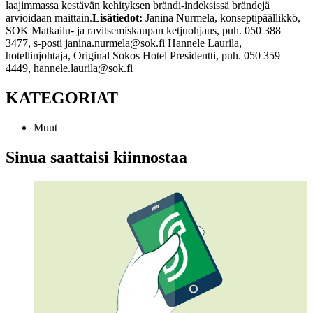
laajimmassa kestävän kehityksen brändi-indeksissä brändejä
arvioidaan maittain.
Lisätiedot:
Janina Nurmela, konseptipäällikkö,
SOK Matkailu- ja ravitsemiskaupan ketjuohjaus, puh. 050 388
3477, s-posti janina.nurmela@sok.fi
Hannele Laurila,
hotellinjohtaja, Original Sokos Hotel Presidentti, puh. 050 359
4449, hannele.laurila@sok.fi
KATEGORIAT
Muut
Sinua saattaisi kiinnostaa