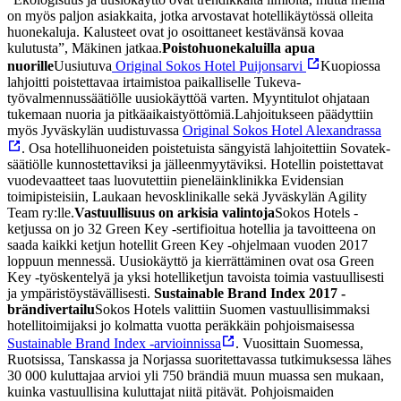
on myös paljon asiakkaita, jotka arvostavat hotellikäytössä olleita
huonekaluja. Kalusteet ovat jo osoittaneet kestävänsä kovaa
kulutusta”, Mäkinen jatkaa.
Poistohuonekaluilla apua
nuorille
Uusiutuva
Original Sokos Hotel Puijonsarvi
Kuopiossa
lahjoitti poistettavaa irtaimistoa paikalliselle Tukeva-
työvalmennussäätiölle uusiokäyttöä varten. Myyntitulot ohjataan
tukemaan nuoria ja pitkäaikaistyöttömiä.
Lahjoitukseen päädyttiin
myös Jyväskylän uudistuvassa
Original Sokos Hotel Alexandrassa
. Osa hotellihuoneiden poistetuista sängyistä lahjoitettiin Sovatek-
säätiölle kunnostettaviksi ja jälleenmyytäviksi. Hotellin poistettavat
vuodevaatteet taas luovutettiin pieneläinklinikka Evidensian
toimipisteisiin, Laukaan hevosklinikalle sekä Jyväskylän Agility
Team ry:lle.
Vastuullisuus on arkisia valintoja
Sokos Hotels -
ketjussa on jo 32 Green Key -sertifioitua hotellia ja tavoitteena on
saada kaikki ketjun hotellit Green Key -ohjelmaan vuoden 2017
loppuun mennessä. Uusiokäyttö ja kierrättäminen ovat osa Green
Key -työskentelyä ja yksi hotelliketjun tavoista toimia vastuullisesti
ja ympäristöystävällisesti.
Sustainable Brand Index 2017 -
brändivertailu
Sokos Hotels valittiin Suomen vastuullisimmaksi
hotellitoimijaksi jo kolmatta vuotta peräkkäin pohjoismaisessa
Sustainable Brand Index -arvioinnissa
. Vuosittain Suomessa,
Ruotsissa, Tanskassa ja Norjassa suoritettavassa tutkimuksessa lähes
30 000 kuluttajaa arvioi yli 750 brändiä muun muassa sen mukaan,
kuinka vastuullisina kuluttajat niitä pitävät. Pohjoismaiden