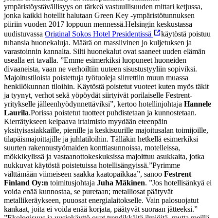
ympäristöystävällisyys on tärkeä vastuullisuuden mittari ketjussa,
jonka kaikki hotellit halutaan Green Key -ympäristötunnuksen
piiriin vuoden 2017 loppuun mennessä.
Helsingin keskustassa
uudistuvassa
Original Sokos Hotel Presidentissä
käytöstä poistuu
tuhansia huonekaluja. Määrä on massiivinen jo kuljetuksen ja
varastoinnin kannalta. Silti huonekalut ovat saaneet uuden elämän
usealla eri tavalla. ”Emme esimerkiksi luopuneet huoneiden
divaaneista, vaan ne verhoiltiin uuteen sisustustyyliin sopiviksi.
Majoitustiloista poistettuja työtuoleja siirrettiin muun muassa
henkilökunnan tiloihin. Käytöstä poistetut vuoteet kuten myös täkit
ja tyynyt, verhot sekä yöpöydät siirtyivät porilaiselle Festrent-
yritykselle jälleenhyödynnettäviksi”, kertoo hotellinjohtaja
Hannele
Laurila
.
Porissa poistetut tuotteet puhdistetaan ja kunnostetaan.
Kierrätykseen kelpaava irtaimisto myydään eteenpäin
yksityisasiakkaille, pienille ja keskisuurille majoitusalan toimijoille,
tilapäismajoittajille ja juhlatiloihin. Tälläkin hetkellä esimerkiksi
suurten rakennustyömaiden konttiasunnoissa, motelleissa,
mökkikylissä ja vastaanottokeskuksissa majoittuu asukkaita, jotka
nukkuvat käytöstä poistetuissa hotellisängyissä.
”Pyrimme
välttämään viimeiseen saakka kaatopaikkaa”, sanoo
Festrent
Finland Oy:n
toimitusjohtaja
Juha Mäkinen
. ”Jos hotellisänkyä ei
voida enää kunnostaa, se puretaan; metalliosat päätyvät
metallikeräykseen, puuosat energialaitokselle. Vain palosuojatut
kankaat, joita ei voida enää korjata, päätyvät suoraan jätteeksi.”
”Ekologisuus ja uusiokäyttö ovat trendikkäitä ilmiöitä, mutta meillä