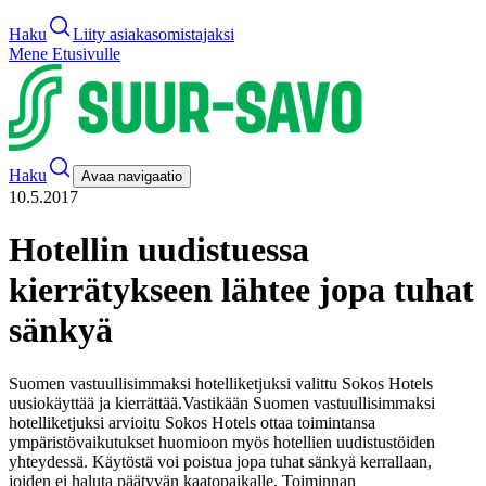
Haku
Liity asiakasomistajaksi
Mene Etusivulle
Haku
Avaa navigaatio
10.5.2017
Hotellin uudistuessa
kierrätykseen lähtee jopa tuhat
sänkyä
Suomen vastuullisimmaksi hotelliketjuksi valittu Sokos Hotels
uusiokäyttää ja kierrättää.
Vastikään Suomen vastuullisimmaksi
hotelliketjuksi arvioitu Sokos Hotels ottaa toimintansa
ympäristövaikutukset huomioon myös hotellien uudistustöiden
yhteydessä. Käytöstä voi poistua jopa tuhat sänkyä kerrallaan,
joiden ei haluta päätyvän kaatopaikalle. Toiminnan