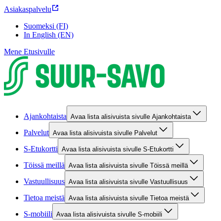
Asiakaspalvelu
Suomeksi (FI)
In English (EN)
Mene Etusivulle
Ajankohtaista
Avaa lista alisivuista sivulle Ajankohtaista
Palvelut
Avaa lista alisivuista sivulle Palvelut
S-Etukortti
Avaa lista alisivuista sivulle S-Etukortti
Töissä meillä
Avaa lista alisivuista sivulle Töissä meillä
Vastuullisuus
Avaa lista alisivuista sivulle Vastuullisuus
Tietoa meistä
Avaa lista alisivuista sivulle Tietoa meistä
S-mobiili
Avaa lista alisivuista sivulle S-mobiili