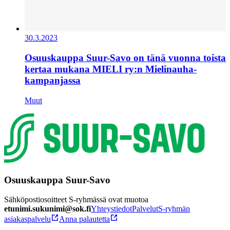
30.3.2023
Osuuskauppa Suur-Savo on tänä vuonna toista
kertaa mukana MIELI ry:n Mielinauha-
kampanjassa
Muut
Osuuskauppa Suur-Savo
Sähköpostiosoitteet S-ryhmässä ovat muotoa
etunimi.sukunimi@sok.fi
Yhteystiedot
Palvelut
S-ryhmän
asiakaspalvelu
Anna palautetta