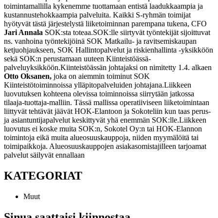
toimintamallilla kykenemme tuottamaan entistä laadukkaampia ja
kustannustehokkaampia palveluita. Kaikki S-ryhmän toimijat
hyötyvät tästä järjestelystä liiketoiminnan parempana tukena, CFO
Jari Annala
SOK:sta toteaa.
SOK:lle siirtyvät työntekijät sijoittuvat
ns. vanhoina työntekijöinä SOK Matkailu- ja ravitsemiskaupan
ketjuohjaukseen, SOK Hallintopalvelut ja riskienhallinta -yksikköön
sekä SOK:n perustamaan uuteen Kiinteistöässä-
palveluyksikköön.
Kiinteistöässän johtajaksi on nimitetty 1.4. alkaen
Otto Oksanen,
joka on aiemmin toiminut SOK
Kiinteistötoiminnoissa ylläpitopalveluiden johtajana.
Liikkeen
luovutuksen kohteena olevissa toiminnoissa siirrytään jatkossa
tilaaja-tuottaja-malliin. Tässä mallissa operatiiviseen liiketoimintaan
liittyvät tehtävät jäävät HOK-Elantoon ja Sokoteliin kun taas perus-
ja asiantuntijapalvelut keskittyvät yhä enemmän SOK:lle.
Liikkeen
luovutus ei koske muita SOK:n, Sokotel Oy:n tai HOK-Elannon
toimintoja eikä muita alueosuuskauppoja, niiden myymälöitä tai
toimipaikkoja. Alueosuuskauppojen asiakasomistajilleen tarjoamat
palvelut säilyvät ennallaan
KATEGORIAT
Muut
Sinua saattaisi kiinnostaa