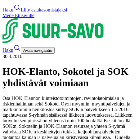
Haku
Liity asiakasomistajaksi
Mene Etusivulle
Haku
Avaa navigaatio
30.3.2016
HOK-Elanto, Sokotel ja SOK
yhdistävät voimiaan
Osa HOK-Elannon kiinteistötoimintojen, ravintolatoimialan ja
riskienhallinnan sekä Sokotel Oy:n myynnin, myyntipalvelujen ja
markkinoinnin henkilöstöä siirtyy SOK:n palvelukseen 1.5.2016
tapahtuvassa S-ryhmän sisäisessä liikkeen luovutuksessa. Liikkeen
luovutuksen piirissä on yhteensä noin 100 henkilöä.
Keskittämällä
SOK:n, Sokotelin ja HOK-Elannon resursseja yhteen S-ryhmä
vahvistaa SOK:n keskitettyjen tuki- ja ketjuohjauspalvelujen
tuotantoa kaupan ja palvelualan kiristyvässä kilpailussa.
– Uudella