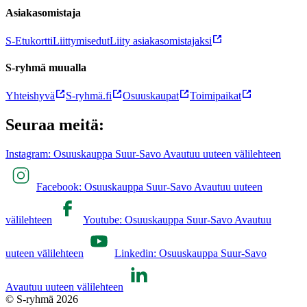
Asiakasomistaja
S-Etukortti
Liittymisedut
Liity asiakasomistajaksi
S-ryhmä muualla
Yhteishyvä
S-ryhmä.fi
Osuuskaupat
Toimipaikat
Seuraa meitä:
Instagram: Osuuskauppa Suur-Savo Avautuu uuteen välilehteen
Facebook: Osuuskauppa Suur-Savo Avautuu uuteen
välilehteen
Youtube: Osuuskauppa Suur-Savo Avautuu
uuteen välilehteen
Linkedin: Osuuskauppa Suur-Savo
Avautuu uuteen välilehteen
© S-ryhmä 2026