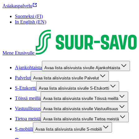
Asiakaspalvelu
Suomeksi (FI)
In English (EN)
Mene Etusivulle
Ajankohtaista
Avaa lista alisivuista sivulle Ajankohtaista
Palvelut
Avaa lista alisivuista sivulle Palvelut
S-Etukortti
Avaa lista alisivuista sivulle S-Etukortti
Töissä meillä
Avaa lista alisivuista sivulle Töissä meillä
Vastuullisuus
Avaa lista alisivuista sivulle Vastuullisuus
Tietoa meistä
Avaa lista alisivuista sivulle Tietoa meistä
S-mobiili
Avaa lista alisivuista sivulle S-mobiili