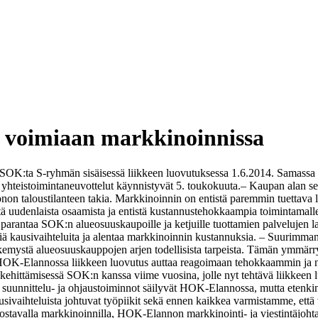
 voimiaan markkinoinnissa
i SOK:ta S-ryhmän sisäisessä liikkeen luovutuksessa 1.6.2014. Samas
hteistoimintaneuvottelut käynnistyvät 5. toukokuuta.
– Kaupan alan se
non taloustilanteen takia. Markkinoinnin on entistä paremmin tuettava lii
tä uudenlaista osaamista ja entistä kustannustehokkaampia toimintamal
parantaa SOK:n alueosuuskaupoille ja ketjuille tuottamien palvelujen la
siä kausivaihteluita ja alentaa markkinoinnin kustannuksia.
– Suurimman 
ystä alueosuuskauppojen arjen todellisista tarpeista. Tämän ymmärry
OK-Elannossa liikkeen luovutus auttaa reagoimaan tehokkaammin ja 
kehittämisessä SOK:n kanssa viime vuosina, jolle nyt tehtävä liikkeen l
ä suunnittelu- ja ohjaustoiminnot säilyvät HOK-Elannossa, mutta eten
sivaihteluista johtuvat työpiikit sekä ennen kaikkea varmistamme, että
nnostavalla markkinoinnilla, HOK-Elannon markkinointi- ja viestintäjoht