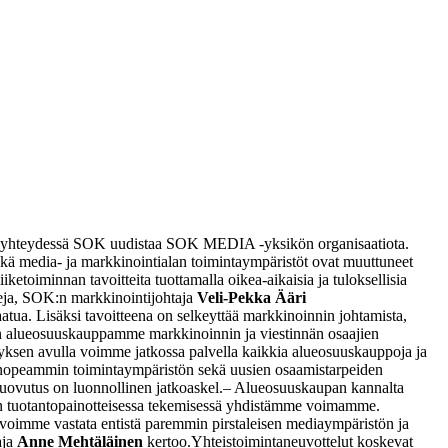
sa yhteydessä SOK uudistaa SOK MEDIA -yksikön organisaatiota.
kä media- ja markkinointialan toimintaympäristöt ovat muuttuneet
ketoiminnan tavoitteita tuottamalla oikea-aikaisia ja tuloksellisia
leja, SOK:n markkinointijohtaja
Veli-Pekka Ääri
atua. Lisäksi tavoitteena on selkeyttää markkinoinnin johtamista,
alueosuuskauppamme markkinoinnin ja viestinnän osaajien
ksen avulla voimme jatkossa palvella kaikkia alueosuuskauppoja ja
nopeammin toimintaympäristön sekä uusien osaamistarpeiden
uovutus on luonnollinen jatkoaskel.
– Alueosuuskaupan kannalta
kin tuotantopainotteisessa tekemisessä yhdistämme voimamme.
 voimme vastata entistä paremmin pirstaleisen mediaympäristön ja
aja
Anne Mehtäläinen
kertoo.
Yhteistoimintaneuvottelut koskevat