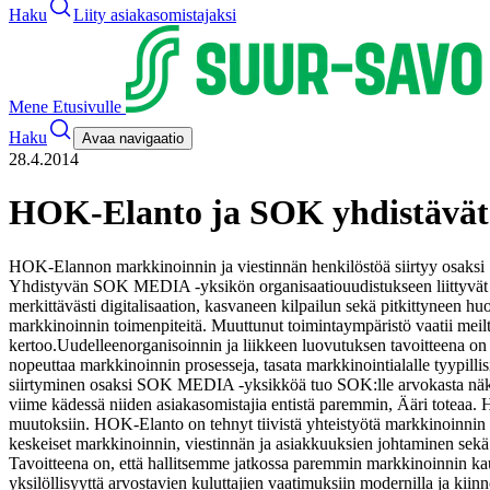
Haku
Liity asiakasomistajaksi
Mene Etusivulle
Haku
Avaa navigaatio
28.4.2014
HOK-Elanto ja SOK yhdistävät
HOK-Elannon markkinoinnin ja viestinnän henkilöstöä siirtyy osaks
Yhdistyvän SOK MEDIA -yksikön organisaatiouudistukseen liittyvät y
merkittävästi digitalisaation, kasvaneen kilpailun sekä pitkittyneen huo
markkinoinnin toimenpiteitä. Muuttunut toimintaympäristö vaatii meil
kertoo.
Uudelleenorganisoinnin ja liikkeen luovutuksen tavoitteena on 
nopeuttaa markkinoinnin prosesseja, tasata markkinointialalle tyypilli
siirtyminen osaksi SOK MEDIA -yksikköä tuo SOK:lle arvokasta näkem
viime kädessä niiden asiakasomistajia entistä paremmin, Ääri toteaa.
H
muutoksiin. HOK-Elanto on tehnyt tiivistä yhteistyötä markkinoinnin 
keskeiset markkinoinnin, viestinnän ja asiakkuuksien johtaminen sek
Tavoitteena on, että hallitsemme jatkossa paremmin markkinoinnin kau
yksilöllisyyttä arvostavien kuluttajien vaatimuksiin modernilla ja kii