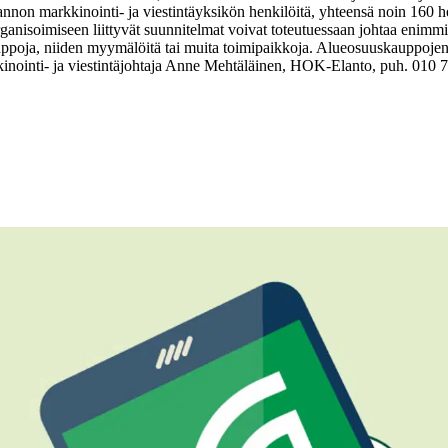
n markkinointi- ja viestintäyksikön henkilöitä, yhteensä noin 160 h
soimiseen liittyvät suunnitelmat voivat toteutuessaan johtaa enimmil
ja, niiden myymälöitä tai muita toimipaikkoja. Alueosuuskauppojen asi
inointi- ja viestintäjohtaja Anne Mehtäläinen, HOK-Elanto, puh. 010 