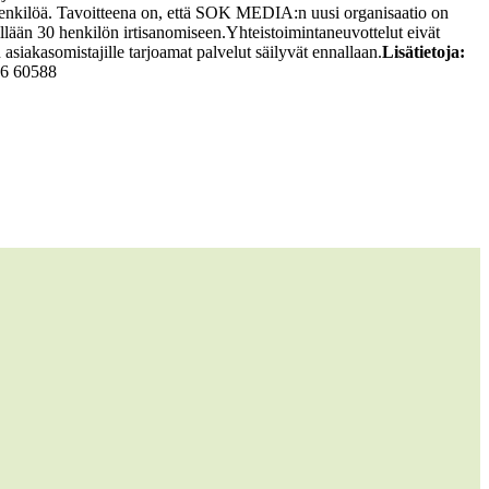
enkilöä. Tavoitteena on, että SOK MEDIA:n uusi organisaatio on
lään 30 henkilön irtisanomiseen.
Yhteistoimintaneuvottelut eivät
akasomistajille tarjoamat palvelut säilyvät ennallaan.
Lisätietoja:
76 60588