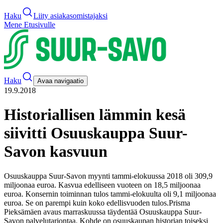
Haku
Liity asiakasomistajaksi
Mene Etusivulle
Haku
Avaa navigaatio
19.9.2018
Historiallisen lämmin kesä
siivitti Osuuskauppa Suur-
Savon kasvuun
Osuuskauppa Suur-Savon myynti tammi-elokuussa 2018 oli 309,9
miljoonaa euroa. Kasvua edelliseen vuoteen on 18,5 miljoonaa
euroa. Konsernin toiminnan tulos tammi-elokuulta oli 9,1 miljoonaa
euroa. Se on parempi kuin koko edellisvuoden tulos.
Prisma
Pieksämäen avaus marraskuussa täydentää Osuuskauppa Suur-
Savon palvelutarjontaa. Kohde on osuuskaupan historian toiseksi