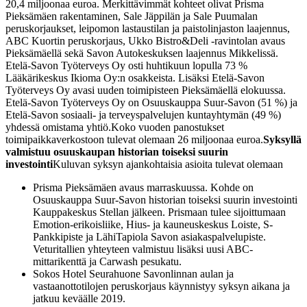
20,4 miljoonaa euroa. Merkittävimmät kohteet olivat Prisma
Pieksämäen rakentaminen, Sale Jäppilän ja Sale Puumalan
peruskorjaukset, leipomon lastaustilan ja paistolinjaston laajennus,
ABC Kuortin peruskorjaus, Ukko Bistro&Deli -ravintolan avaus
Pieksämäellä sekä Savon Autokeskuksen laajennus Mikkelissä.
Etelä-Savon Työterveys Oy osti huhtikuun lopulla 73 %
Lääkärikeskus Ikioma Oy:n osakkeista. Lisäksi Etelä-Savon
Työterveys Oy avasi uuden toimipisteen Pieksämäellä elokuussa.
Etelä-Savon Työterveys Oy on Osuuskauppa Suur-Savon (51 %) ja
Etelä-Savon sosiaali- ja terveyspalvelujen kuntayhtymän (49 %)
yhdessä omistama yhtiö.
Koko vuoden panostukset
toimipaikkaverkostoon tulevat olemaan 26 miljoonaa euroa.
Syksyllä
valmistuu osuuskaupan historian toiseksi suurin
investointi
Kuluvan syksyn ajankohtaisia asioita tulevat olemaan
Prisma Pieksämäen avaus marraskuussa. Kohde on
Osuuskauppa Suur-Savon historian toiseksi suurin investointi
Kauppakeskus Stellan jälkeen. Prismaan tulee sijoittumaan
Emotion-erikoisliike, Hius- ja kauneuskeskus Loiste, S-
Pankkipiste ja LähiTapiola Savon asiakaspalvelupiste.
Veturitallien yhteyteen valmistuu lisäksi uusi ABC-
mittarikenttä ja Carwash pesukatu.
Sokos Hotel Seurahuone Savonlinnan aulan ja
vastaanottotilojen peruskorjaus käynnistyy syksyn aikana ja
jatkuu keväälle 2019.