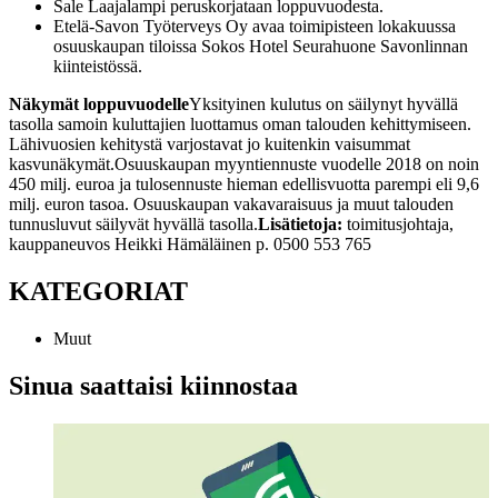
Sale Laajalampi peruskorjataan loppuvuodesta.
Etelä-Savon Työterveys Oy avaa toimipisteen lokakuussa
osuuskaupan tiloissa Sokos Hotel Seurahuone Savonlinnan
kiinteistössä.
Näkymät loppuvuodelle
Yksityinen kulutus on säilynyt hyvällä
tasolla samoin kuluttajien luottamus oman talouden kehittymiseen.
Lähivuosien kehitystä varjostavat jo kuitenkin vaisummat
kasvunäkymät.
Osuuskaupan myyntiennuste vuodelle 2018 on noin
450 milj. euroa ja tulosennuste hieman edellisvuotta parempi eli 9,6
milj. euron tasoa. Osuuskaupan vakavaraisuus ja muut talouden
tunnusluvut säilyvät hyvällä tasolla.
Lisätietoja:
toimitusjohtaja,
kauppaneuvos Heikki Hämäläinen p. 0500 553 765
KATEGORIAT
Muut
Sinua saattaisi kiinnostaa