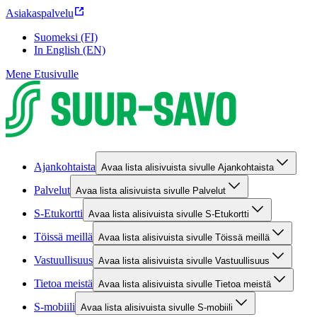
Asiakaspalvelu
Suomeksi (FI)
In English (EN)
Mene Etusivulle
Ajankohtaista
Avaa lista alisivuista sivulle Ajankohtaista
Palvelut
Avaa lista alisivuista sivulle Palvelut
S-Etukortti
Avaa lista alisivuista sivulle S-Etukortti
Töissä meillä
Avaa lista alisivuista sivulle Töissä meillä
Vastuullisuus
Avaa lista alisivuista sivulle Vastuullisuus
Tietoa meistä
Avaa lista alisivuista sivulle Tietoa meistä
S-mobiili
Avaa lista alisivuista sivulle S-mobiili