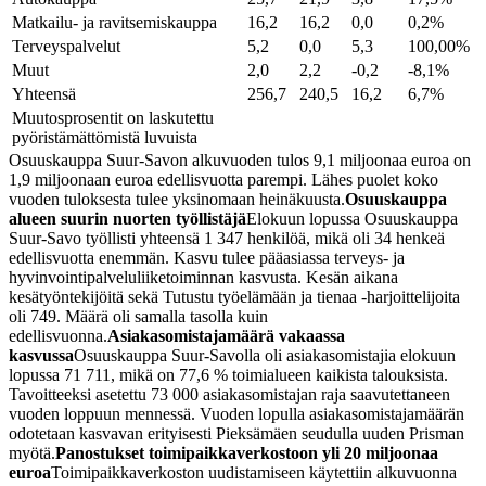
Matkailu- ja ravitsemiskauppa
16,2
16,2
0,0
0,2%
Terveyspalvelut
5,2
0,0
5,3
100,00%
Muut
2,0
2,2
-0,2
-8,1%
Yhteensä
256,7
240,5
16,2
6,7%
Muutosprosentit on laskutettu
pyöristämättömistä luvuista
Osuuskauppa Suur-Savon alkuvuoden tulos 9,1 miljoonaa euroa on
1,9 miljoonaan euroa edellisvuotta parempi. Lähes puolet koko
vuoden tuloksesta tulee yksinomaan heinäkuusta.
Osuuskauppa
alueen suurin nuorten työllistäjä
Elokuun lopussa Osuuskauppa
Suur-Savo työllisti yhteensä 1 347 henkilöä, mikä oli 34 henkeä
edellisvuotta enemmän. Kasvu tulee pääasiassa terveys- ja
hyvinvointipalveluliiketoiminnan kasvusta. Kesän aikana
kesätyöntekijöitä sekä Tutustu työelämään ja tienaa -harjoittelijoita
oli 749. Määrä oli samalla tasolla kuin
edellisvuonna.
Asiakasomistajamäärä vakaassa
kasvussa
Osuuskauppa Suur-Savolla oli asiakasomistajia elokuun
lopussa 71 711, mikä on 77,6 % toimialueen kaikista talouksista.
Tavoitteeksi asetettu 73 000 asiakasomistajan raja saavutettaneen
vuoden loppuun mennessä. Vuoden lopulla asiakasomistajamäärän
odotetaan kasvavan erityisesti Pieksämäen seudulla uuden Prisman
myötä.
Panostukset toimipaikkaverkostoon yli 20 miljoonaa
euroa
Toimipaikkaverkoston uudistamiseen käytettiin alkuvuonna