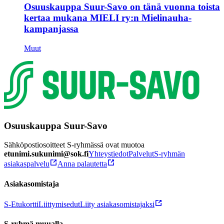
Osuuskauppa Suur-Savo on tänä vuonna toista
kertaa mukana MIELI ry:n Mielinauha-
kampanjassa
Muut
Osuuskauppa Suur-Savo
Sähköpostiosoitteet S-ryhmässä ovat muotoa
etunimi.sukunimi@sok.fi
Yhteystiedot
Palvelut
S-ryhmän
asiakaspalvelu
Anna palautetta
Asiakasomistaja
S-Etukortti
Liittymisedut
Liity asiakasomistajaksi
S-ryhmä muualla