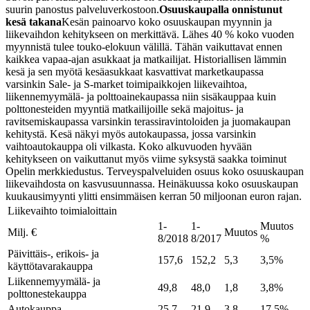
suurin panostus palveluverkostoon.
Osuuskaupalla onnistunut
kesä takana
Kesän painoarvo koko osuuskaupan myynnin ja
liikevaihdon kehitykseen on merkittävä. Lähes 40 % koko vuoden
myynnistä tulee touko-elokuun välillä. Tähän vaikuttavat ennen
kaikkea vapaa-ajan asukkaat ja matkailijat. Historiallisen lämmin
kesä ja sen myötä kesäasukkaat kasvattivat marketkaupassa
varsinkin Sale- ja S‑market toimipaikkojen liikevaihtoa,
liikennemyymälä- ja polttoainekaupassa niin sisäkauppaa kuin
polttonesteiden myyntiä matkailijoille sekä majoitus- ja
ravitsemiskaupassa varsinkin terassiravintoloiden ja juomakaupan
kehitystä. Kesä näkyi myös autokaupassa, jossa varsinkin
vaihtoautokauppa oli vilkasta. Koko alkuvuoden hyvään
kehitykseen on vaikuttanut myös viime syksystä saakka toiminut
Opelin merkkiedustus. Terveyspalveluiden osuus koko osuuskaupan
liikevaihdosta on kasvusuunnassa. Heinäkuussa koko osuuskaupan
kuukausimyynti ylitti ensimmäisen kerran 50 miljoonan euron rajan.
Liikevaihto toimialoittain
1-
1-
Muutos
Milj. €
Muutos
8/2018
8/2017
%
Päivittäis-, erikois- ja
157,6
152,2
5,3
3,5%
käyttötavarakauppa
Liikennemyymälä- ja
49,8
48,0
1,8
3,8%
polttonestekauppa
Autokauppa
25,7
21,9
3,8
17,5%