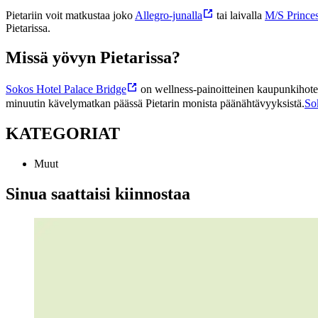
Pietariin voit matkustaa joko
Allegro-junalla
tai laivalla
M/S Princes
Pietarissa.
Missä yövyn Pietarissa?
Sokos Hotel Palace Bridge
on wellness-painoitteinen kaupunkihotelli
minuutin kävelymatkan päässä Pietarin monista päänähtävyyksistä.
So
KATEGORIAT
Muut
Sinua saattaisi kiinnostaa