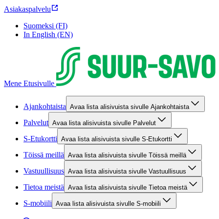
Asiakaspalvelu
Suomeksi (FI)
In English (EN)
Mene Etusivulle
Ajankohtaista
Avaa lista alisivuista sivulle Ajankohtaista
Palvelut
Avaa lista alisivuista sivulle Palvelut
S-Etukortti
Avaa lista alisivuista sivulle S-Etukortti
Töissä meillä
Avaa lista alisivuista sivulle Töissä meillä
Vastuullisuus
Avaa lista alisivuista sivulle Vastuullisuus
Tietoa meistä
Avaa lista alisivuista sivulle Tietoa meistä
S-mobiili
Avaa lista alisivuista sivulle S-mobiili