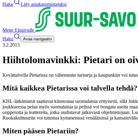
Haku
Liity asiakasomistajaksi
Mene Etusivulle
Haku
Avaa navigaatio
3.2.2013
Hiihtolomavinkki: Pietari on oi
Kevättalvella Pietarissa on vähemmän turisteja ja kaupunkiin voi tutus
Mitä kaikkea Pietarissa voi talvella tehdä?
KHL-lätkämatsit saattavat kiinnostaa suomalaisia erityisesti, sillä J
joukkueessa pelaa myös suomalaisia ja pelissä voi bongata useita maa
oopperoita ja teattereita, jotka uudistavat jatkuvasti ohjelmistojaan.
Ruokakulttuuriin voi tutustua kymmenissä venäläisissä ja kansainvälisi
Miten pääsen Pietariin?