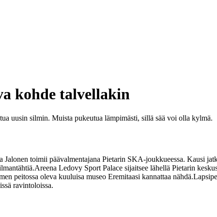
va kohde talvellakin
tua uusin silmin. Muista pukeutua lämpimästi, sillä sää voi olla kylmä.
ukka Jalonen toimii päävalmentajana Pietarin SKA-joukkueessa. Kausi ja
ilmantähtiä.
Areena Ledovy Sport Palace sijaitsee lähellä Pietarin keskus
 Lumen peitossa oleva kuuluisa museo Eremitaasi kannattaa nähdä.
Lapsipe
ssä ravintoloissa.