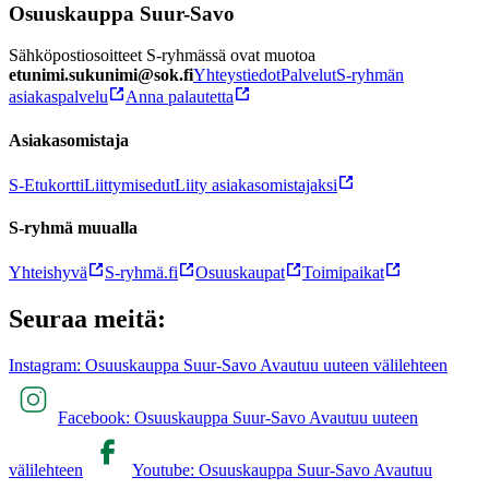
Osuuskauppa Suur-Savo
Sähköpostiosoitteet S-ryhmässä ovat muotoa
etunimi.sukunimi@sok.fi
Yhteystiedot
Palvelut
S-ryhmän
asiakaspalvelu
Anna palautetta
Asiakasomistaja
S-Etukortti
Liittymisedut
Liity asiakasomistajaksi
S-ryhmä muualla
Yhteishyvä
S-ryhmä.fi
Osuuskaupat
Toimipaikat
Seuraa meitä:
Instagram: Osuuskauppa Suur-Savo Avautuu uuteen välilehteen
Facebook: Osuuskauppa Suur-Savo Avautuu uuteen
välilehteen
Youtube: Osuuskauppa Suur-Savo Avautuu