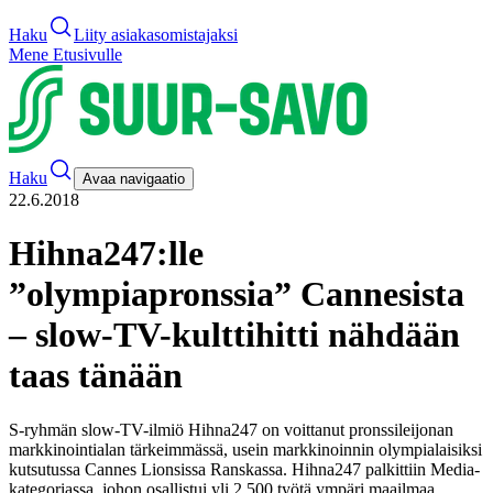
Haku
Liity asiakasomistajaksi
Mene Etusivulle
Haku
Avaa navigaatio
22.6.2018
Hihna247:lle
”olympiapronssia” Cannesista
– slow-TV-kulttihitti nähdään
taas tänään
S-ryhmän slow-TV-ilmiö Hihna247 on voittanut pronssileijonan
markkinointialan tärkeimmässä, usein markkinoinnin olympialaisiksi
kutsutussa Cannes Lionsissa Ranskassa. Hihna247 palkittiin Media-
kategoriassa, johon osallistui yli 2 500 työtä ympäri maailmaa.