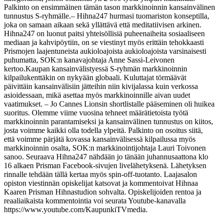
Palkinto on ensimmäinen tämän tason markkinoinnin kansainvälinen
tunnustus S-ryhmälle.
– Hihna247 hurmasi tuomariston konseptilla,
joka on samaan aikaan sekä yllättävä että meditatiivisen arkinen.
Hihna247 on luonut paitsi yhteisöllisiä puheenaiheita sosiaaliseen
mediaan ja kahvipöytiin, on se viestinyt myös erittäin tehokkaasti
Prismojen laajentuneista aukioloajoista aukioloajoista varsinaisesti
puhumatta, SOK:n kanavajohtaja Anne Sassi-Leivonen
kertoo.
Kaupan kansainvälistyessä S-ryhmän markkinoinnin
kilpailukenttäkin on nykyään globaali. Kuluttajat törmäävät
päivittäin kansainvälisiin jätteihin niin kivijalassa kuin verkossa
asioidessaan, mikä asettaa myös markkinoinnille aivan uudet
vaatimukset.
– Jo Cannes Lionsin shortlistalle pääseminen oli huikea
suoritus. Olemme viime vuosina tehneet määrätietoista työtä
markkinoinnin parantamiseksi ja kansainvälinen tunnustus on kiitos,
josta voimme kaikki olla todella ylpeitä. Palkinto on osoitus siitä,
että voimme pärjätä kovassa kansainvälisessä kilpailussa myös
markkinoinnin osalta, SOK:n markkinointijohtaja Lauri Toivonen
sanoo.
Seuraava Hihna247 nähdään jo tänään juhannusaattona klo
16 alkaen Prisman Facebook-sivujen livelähetyksenä. Lähetyksen
rinnalle tehdään tällä kertaa myös spin-off-tuotanto. Laajasalon
opiston viestinnän opiskelijat katsovat ja kommentoivat Hihnaa
Kaaren Prisman Hihnastudion sohvalta. Opiskelijoiden rentoa ja
reaaliaikaista kommentointia voi seurata Youtube-kanavalla
https://www.youtube.com/KaupunkiTVmedia.