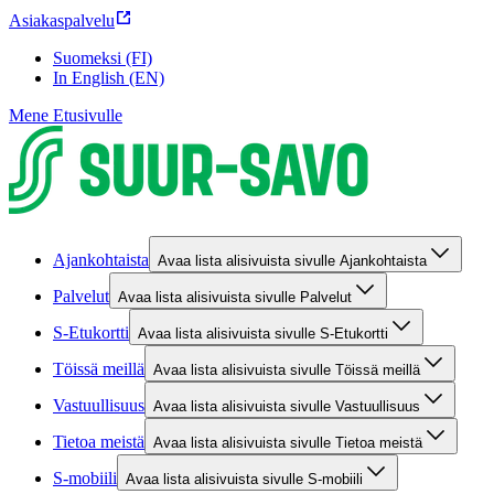
Asiakaspalvelu
Suomeksi (FI)
In English (EN)
Mene Etusivulle
Ajankohtaista
Avaa lista alisivuista sivulle Ajankohtaista
Palvelut
Avaa lista alisivuista sivulle Palvelut
S-Etukortti
Avaa lista alisivuista sivulle S-Etukortti
Töissä meillä
Avaa lista alisivuista sivulle Töissä meillä
Vastuullisuus
Avaa lista alisivuista sivulle Vastuullisuus
Tietoa meistä
Avaa lista alisivuista sivulle Tietoa meistä
S-mobiili
Avaa lista alisivuista sivulle S-mobiili