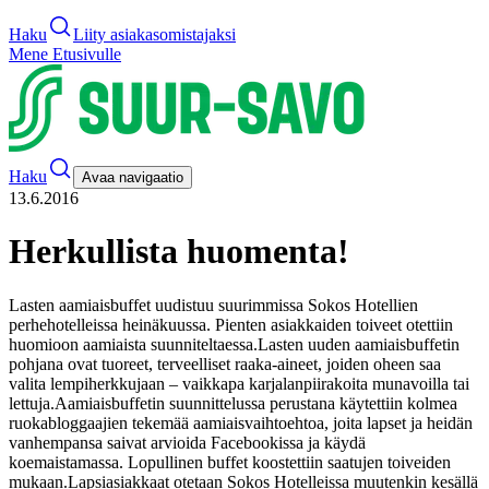
Haku
Liity asiakasomistajaksi
Mene Etusivulle
Haku
Avaa navigaatio
13.6.2016
Herkullista huomenta!
Lasten aamiaisbuffet uudistuu suurimmissa Sokos Hotellien
perhehotelleissa heinäkuussa. Pienten asiakkaiden toiveet otettiin
huomioon aamiaista suunniteltaessa.
Lasten uuden aamiaisbuffetin
pohjana ovat tuoreet, terveelliset raaka-aineet, joiden oheen saa
valita lempiherkkujaan – vaikkapa karjalanpiirakoita munavoilla tai
lettuja.
Aamiaisbuffetin suunnittelussa perustana käytettiin kolmea
ruokabloggaajien tekemää aamiaisvaihtoehtoa, joita lapset ja heidän
vanhempansa saivat arvioida Facebookissa ja käydä
koemaistamassa. Lopullinen buffet koostettiin saatujen toiveiden
mukaan.
Lapsiasiakkaat otetaan Sokos Hotelleissa muutenkin kesällä