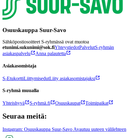
Osuuskauppa Suur-Savo
Sähköpostiosoitteet S-ryhmässä ovat muotoa
etunimi.sukunimi@sok.fi
Yhteystiedot
Palvelut
S-ryhmän
asiakaspalvelu
Anna palautetta
Asiakasomistaja
S-Etukortti
Liittymisedut
Liity asiakasomistajaksi
S-ryhmä muualla
Yhteishyvä
S-ryhmä.fi
Osuuskaupat
Toimipaikat
Seuraa meitä:
Instagram: Osuuskauppa Suur-Savo Avautuu uuteen välilehteen