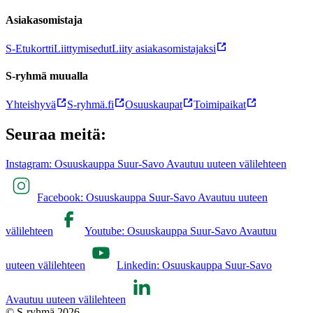
Asiakasomistaja
S-Etukortti
Liittymisedut
Liity asiakasomistajaksi
S-ryhmä muualla
Yhteishyvä
S-ryhmä.fi
Osuuskaupat
Toimipaikat
Seuraa meitä:
Instagram: Osuuskauppa Suur-Savo Avautuu uuteen välilehteen
Facebook: Osuuskauppa Suur-Savo Avautuu uuteen
välilehteen
Youtube: Osuuskauppa Suur-Savo Avautuu
uuteen välilehteen
Linkedin: Osuuskauppa Suur-Savo
Avautuu uuteen välilehteen
© S-ryhmä 2026