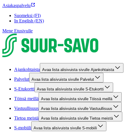
Asiakaspalvelu
Suomeksi (FI)
In English (EN)
Mene Etusivulle
Ajankohtaista
Avaa lista alisivuista sivulle Ajankohtaista
Palvelut
Avaa lista alisivuista sivulle Palvelut
S-Etukortti
Avaa lista alisivuista sivulle S-Etukortti
Töissä meillä
Avaa lista alisivuista sivulle Töissä meillä
Vastuullisuus
Avaa lista alisivuista sivulle Vastuullisuus
Tietoa meistä
Avaa lista alisivuista sivulle Tietoa meistä
S-mobiili
Avaa lista alisivuista sivulle S-mobiili