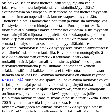
ole peikko: sen ansiosta tuotteen laatu säilyy hyvänä ketjun
jokaisessa kohdassa kuljetuksista varastointiin.
Myymälässä
avainasemassa on esillepano. Periaatteena on että tuotteet myydään
mahdollisimman nopeasti siitä, kun ne saapuvat myymälään.
Tuotteiden tuoreus tarkastetaan päivittäin ja viimeistä myyntipäivää
lähestyvien tuotteiden hintoja alennetaan. Punalaputetut -30 % -
tuotteet ovat suosittuja asiakkaidemme keskuudessa. Niitä myydään
vuosittain yli 50 miljoonaa kappaletta. S-ruokakaupoissa jokainen
tuote kirjataan erikseen hävikkiin. Näin hävikin määrää voidaan
seurata ja analysoida tarkasti tuote- ja myymäläkohtaisesti
päivittäin.
Ravintoloissa hävikkiä syntyy sekä ruokaa valmistettaessa
että tähteinä asiakkaiden lautasilla. Ravintoloiden noutopöydissä
hävikkiä vähennetään esimerkiksi seuraamalla tarkkaan
ruokailijamääriä, jaksottamalla valmistusta, pitämällä esillepano
tarkoituksenmukaisena ja muistuttamalla viestinnän keinoin
asiakkaita siitä, että kaikkea ruokaa ei tarvitse ottaa kerralla, vaan
lisääkin saa hakea.
Osa S-ryhmän ravintoloista on ottanut käyttöön
ResQ Club
ruuan pelastuspalvelun, jonka avulla ravintolat voivat
tarjota ja kuluttajat pelastaa ravintoloista yli jäänyttä ruokaan helposti
ja edullisesti.
Kattava lahjoitusverkosto
S-ryhmän ruokakaupoilla
on Suomessa jo yli 400 hyväntekeväisyyskumppania, joille
lahjoitetaan myymättä jääneitä syömäkelpoisia elintarvikkeita. Lähes
700 S-ryhmän markettia lahjoittaa ruokaa. Eniten
hyväntekeväisyyteen soveltuvaa ruokahävikkiä syntyy tuoreesta
leivästä sekä hedelmistä ja vihanneksista. Jokaisella S-ryhmän