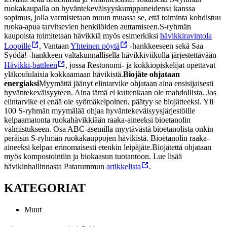
ruokakaupalla on hyväntekeväisyyskumppaneidensa kanssa
sopimus, jolla varmistetaan muun muassa se, että toiminta kohdistuu
ruoka-apua tarvitsevien henkilöiden auttamiseen.
S-ryhmän
kaupoista toimitetaan hävikkiä myös esimerkiksi
hävikkiravintola
Loopille
, Vantaan
Yhteinen pöytä
-hankkeeseen sekä Saa
Syödä! -hankkeen valtakunnallisella hävikkiviikolla järjestettävään
Hävikki-battleen
, jossa Restonomi- ja kokkiopiskelijat opettavat
yläkoululaisia kokkaamaan hävikistä.
Biojäte ohjataan
energiaksi
Myymättä jäänyt elintarvike ohjataan aina ensisijaisesti
hyväntekeväisyyteen. Aina tämä ei kuitenkaan ole mahdollista. Jos
elintarvike ei enää ole syömäkelpoinen, päätyy se biojätteeksi. Yli
100 S-ryhmän myymälää ohjaa hyväntekeväisyysjärjestöille
kelpaamatonta ruokahävikkiään raaka-aineeksi bioetanolin
valmistukseen. Osa ABC-asemilla myytävästä bioetanolista onkin
peräisin S-ryhmän ruokakauppojen hävikistä. Bioetanolin raaka-
aineeksi kelpaa erinomaisesti etenkin leipäjäte.
Biojätettä ohjataan
myös kompostointiin ja biokaasun tuotantoon.
Lue lisää
hävikinhallinnasta Patarummun
artikkelista
.
KATEGORIAT
Muut