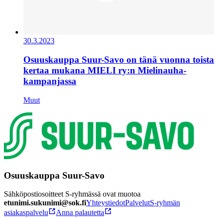
30.3.2023
Osuuskauppa Suur-Savo on tänä vuonna toista
kertaa mukana MIELI ry:n Mielinauha-
kampanjassa
Muut
Osuuskauppa Suur-Savo
Sähköpostiosoitteet S-ryhmässä ovat muotoa
etunimi.sukunimi@sok.fi
Yhteystiedot
Palvelut
S-ryhmän
asiakaspalvelu
Anna palautetta