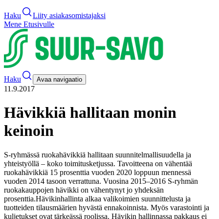
Haku
Liity asiakasomistajaksi
Mene Etusivulle
Haku
Avaa navigaatio
11.9.2017
Hävikkiä hallitaan monin
keinoin
S-ryhmässä ruokahävikkiä hallitaan suunnitelmallisuudella ja
yhteistyöllä – koko toimitusketjussa. Tavoitteena on vähentää
ruokahävikkiä 15 prosenttia vuoden 2020 loppuun mennessä
vuoden 2014 tasoon verrattuna. Vuosina 2015–2016 S-ryhmän
ruokakauppojen hävikki on vähentynyt jo yhdeksän
prosenttia.
Hävikinhallinta alkaa valikoimien suunnittelusta ja
tuotteiden tilausmäärien hyvästä ennakoinnista. Myös varastointi ja
kuljetukset ovat tärkeässä roolissa. Hävikin hallinnassa pakkaus ei