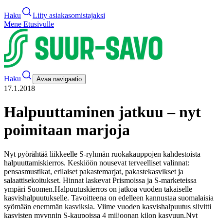
Haku
Liity asiakasomistajaksi
Mene Etusivulle
Haku
Avaa navigaatio
17.1.2018
Halpuuttaminen jatkuu – nyt
poimitaan marjoja
Nyt pyörähtää liikkeelle S-ryhmän ruokakauppojen kahdestoista
halpuuttamiskierros. Keskiöön nousevat terveelliset valinnat:
pensasmustikat, erilaiset pakastemarjat, pakastekasvikset ja
salaattisekoitukset. Hinnat laskevat Prismoissa ja S-marketeissa
ympäri Suomen.
Halpuutuskierros on jatkoa vuoden takaiselle
kasvishalpuutukselle. Tavoitteena on edelleen kannustaa suomalaisia
syömään enemmän kasviksia. Viime vuoden kasvishalpuutus siivitti
kasvisten myynnin S-kaupoissa 4 miljoonan kilon kasvuun.
Nyt