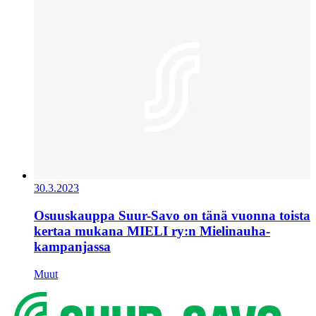
30.3.2023
Osuuskauppa Suur-Savo on tänä vuonna toista
kertaa mukana MIELI ry:n Mielinauha-
kampanjassa
Muut