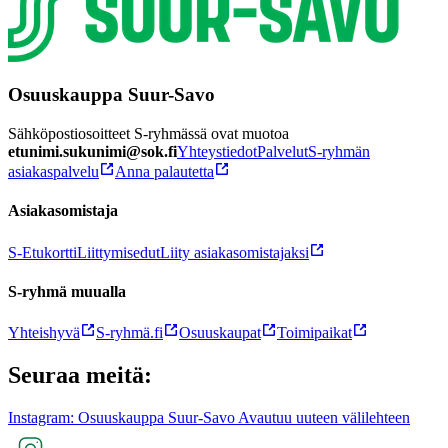
Osuuskauppa Suur-Savo
Sähköpostiosoitteet S-ryhmässä ovat muotoa
etunimi.sukunimi@sok.fi
Yhteystiedot
Palvelut
S-ryhmän
asiakaspalvelu
Anna palautetta
Asiakasomistaja
S-Etukortti
Liittymisedut
Liity asiakasomistajaksi
S-ryhmä muualla
Yhteishyvä
S-ryhmä.fi
Osuuskaupat
Toimipaikat
Seuraa meitä:
Instagram: Osuuskauppa Suur-Savo Avautuu uuteen välilehteen