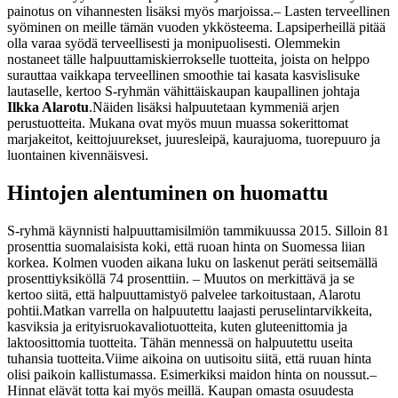
painotus on vihannesten lisäksi myös marjoissa.
– Lasten terveellinen
syöminen on meille tämän vuoden ykkösteema. Lapsiperheillä pitää
olla varaa syödä terveellisesti ja monipuolisesti. Olemmekin
nostaneet tälle halpuuttamiskierrokselle tuotteita, joista on helppo
surauttaa vaikkapa terveellinen smoothie tai kasata kasvislisuke
lautaselle, kertoo S-ryhmän vähittäiskaupan kaupallinen johtaja
Ilkka Alarotu
.
Näiden lisäksi halpuutetaan kymmeniä arjen
perustuotteita. Mukana ovat myös muun muassa sokerittomat
marjakeitot, keittojuurekset, juuresleipä, kaurajuoma, tuorepuuro ja
luontainen kivennäisvesi.
Hintojen alentuminen on huomattu
S-ryhmä käynnisti halpuuttamisilmiön tammikuussa 2015. Silloin 81
prosenttia suomalaisista koki, että ruoan hinta on Suomessa liian
korkea. Kolmen vuoden aikana luku on laskenut peräti seitsemällä
prosenttiyksiköllä 74 prosenttiin.
– Muutos on merkittävä ja se
kertoo siitä, että halpuuttamistyö palvelee tarkoitustaan, Alarotu
pohtii.
Matkan varrella on halpuutettu laajasti peruselintarvikkeita,
kasviksia ja erityisruokavaliotuotteita, kuten gluteenittomia ja
laktoosittomia tuotteita. Tähän mennessä on halpuutettu useita
tuhansia tuotteita.
Viime aikoina on uutisoitu siitä, että ruuan hinta
olisi paikoin kallistumassa. Esimerkiksi maidon hinta on noussut.
–
Hinnat elävät totta kai myös meillä. Kaupan omasta osuudesta