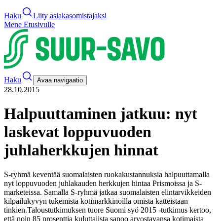
Haku
Liity asiakasomistajaksi
Mene Etusivulle
Haku
Avaa navigaatio
28.10.2015
Halpuuttaminen jatkuu: nyt
laskevat loppuvuoden
juhlaherkkujen hinnat
S-ryhmä keventää suomalaisten ruokakustannuksia halpuuttamalla
nyt loppuvuoden juhlakauden herkkujen hintaa Prismoissa ja S-
marketeissa. Samalla S-ryhmä jatkaa suomalaisten elintarvikkeiden
kilpailukyvyn tukemista kotimarkkinoilla omista katteistaan
tinkien.
Taloustutkimuksen tuore Suomi syö 2015 -tutkimus kertoo,
että noin 85 prosenttia kuluttajista sanoo arvostavansa kotimaista