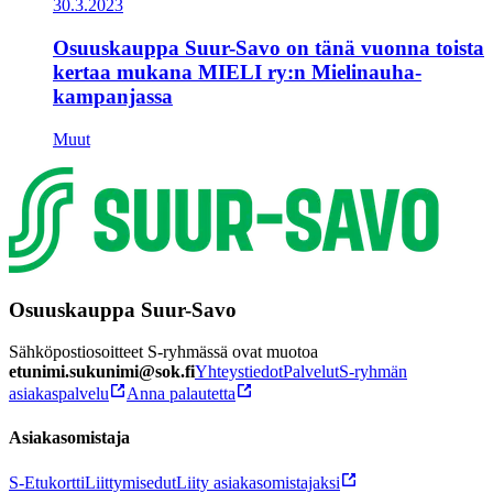
30.3.2023
Osuuskauppa Suur-Savo on tänä vuonna toista
kertaa mukana MIELI ry:n Mielinauha-
kampanjassa
Muut
Osuuskauppa Suur-Savo
Sähköpostiosoitteet S-ryhmässä ovat muotoa
etunimi.sukunimi@sok.fi
Yhteystiedot
Palvelut
S-ryhmän
asiakaspalvelu
Anna palautetta
Asiakasomistaja
S-Etukortti
Liittymisedut
Liity asiakasomistajaksi