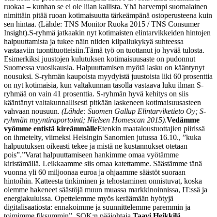
ruokaa – kunhan se ei ole liian kallista. Yhä harvempi suomalainen
nimittäin pitää ruoan kotimaisuutta tärkeämpänä ostoperusteena kuin
sen hintaa. (Lähde: TNS Monitor Ruoka 2015 / TNS Consumer
Insight).
S-ryhmä jatkaakin nyt kotimaisten elintarvikkeiden hintojen
halpuuttamista ja tukee näin niiden kilpailukykyä suhteessa
vastaaviin tuontituotteisiin.
Tämä työ on tuottanut jo hyvää tulosta.
Esimerkiksi juustojen kulutuksen kotimaisuusaste on pudonnut
Suomessa vuosikausia. Halpuuttamisen myötä lasku on kääntynyt
nousuksi. S-ryhmän kaupoista myydyistä juustoista liki 60 prosenttia
on nyt kotimaisia, kun valtakunnan tasolla vastaava luku ilman S-
ryhmää on vain 41 prosenttia. S-ryhmän hyvä kehitys on siis
kääntänyt valtakunnallisesti pitkään laskeneen kotimaisuusasteen
vahvaan nousuun.
(Lähde: Suomen Gallup Elintarviketieto Oy; S-
ryhmän myyntiraportointi; Nielsen Homescan 2015).
Vedämme
vyömme entistä kireämmälle
Etenkin maataloustuottajien piirissä
on ihmetelty, viimeksi Helsingin Sanomien jutussa 16.10., ”kuka
halpuutuksen oikeasti tekee ja mistä ne kustannukset otetaan
pois”.
”Varat halpuuttamiseen hankimme omaa vyötämme
kiristämällä. Leikkaamme siis omaa katettamme. Säästämme tänä
vuonna yli 60 miljoonaa euroa ja ohjaamme säästöt suoraan
hintoihin. Katteesta tinkiminen ja tehostaminen onnistuvat, koska
olemme hakeneet säästöjä muun muassa markkinoinnissa, IT:ssä ja
energiakuluissa. Opettelemme myös keräämään hyötyjä
digitalisaatiosta: ennakoimme ja suunnittelemme paremmin ja
toimimme fiksummin”, SOK:n pääjohtaja
Taavi Heikkilä