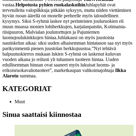
vastaa.
Helpotusta pyhien ruokalaskuihin
Juhlapyhät ovat
tervetulleita valopilkkuja pitkään syksyyn, mutta niiden viettäminen
hyvän ruoan äärellä on monelle perheelle myös taloudellinen
kysymys. Siksi S-ryhmä laskee nyt perinteisten jouluruokien eli
muun muassa monien lohiherkkujen, karjalanpaistin, Kotimaista-
riisipuuron, Malvialan joulutorttujen ja Pajuniemen
luomujoulukinkkujen hintaa.
Juhlakausi on myös juustoista
nautiskelun aikaa: siksi uuden alhaisemman hintatason saa nyt myös
parikymmentä pienen juustolan herkkujuustoa.
”Nyt tehtävä
halpuutuskierros mukaan lukien S-ryhmä on laskenut kuluvan
vuoden aikana jo reilusti yli tuhannen tuotteen hintaa. Uuden
edullisemman hinnan ovat saaneet myös lukuisat luomu- ja
erikoisruokavaliotuotteet”, marketkaupan valikoimajohtaja
Ilkka
Alarotu
summaa.
KATEGORIAT
Muut
Sinua saattaisi kiinnostaa