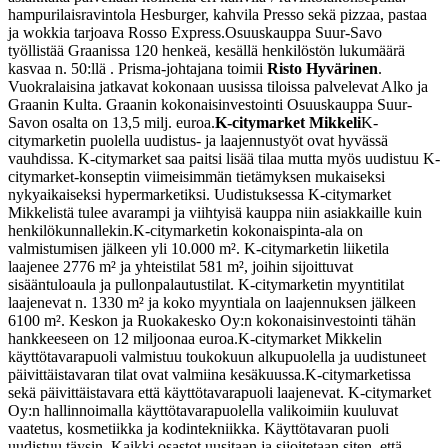
hampurilaisravintola Hesburger, kahvila Presso sekä pizzaa, pastaa
ja wokkia tarjoava Rosso Express.
Osuuskauppa Suur-Savo
työllistää Graanissa 120 henkeä, kesällä henkilöstön lukumäärä
kasvaa n. 50:llä . Prisma-johtajana toimii
Risto Hyvärinen
.
Vuokralaisina jatkavat kokonaan uusissa tiloissa palvelevat Alko ja
Graanin Kulta. Graanin kokonaisinvestointi Osuuskauppa Suur-
Savon osalta on 13,5 milj. euroa.
K-citymarket Mikkeli
K-
citymarketin puolella uudistus- ja laajennustyöt ovat hyvässä
vauhdissa. K-citymarket saa paitsi lisää tilaa mutta myös uudistuu K-
citymarket-konseptin viimeisimmän tietämyksen mukaiseksi
nykyaikaiseksi hypermarketiksi. Uudistuksessa K-citymarket
Mikkelistä tulee avarampi ja viihtyisä kauppa niin asiakkaille kuin
henkilökunnallekin.
K-citymarketin kokonaispinta-ala on
valmistumisen jälkeen yli 10.000 m². K-citymarketin liiketila
laajenee 2776 m² ja yhteistilat 581 m², joihin sijoittuvat
sisääntuloaula ja pullonpalautustilat. K-citymarketin myyntitilat
laajenevat n. 1330 m² ja koko myyntiala on laajennuksen jälkeen
6100 m². Keskon ja Ruokakesko Oy:n kokonaisinvestointi tähän
hankkeeseen on 12 miljoonaa euroa.
K-citymarket Mikkelin
käyttötavarapuoli valmistuu toukokuun alkupuolella ja uudistuneet
päivittäistavaran tilat ovat valmiina kesäkuussa.
K-citymarketissa
sekä päivittäistavara että käyttötavarapuoli laajenevat. K-citymarket
Oy:n hallinnoimalla käyttötavarapuolella valikoimiin kuuluvat
vaatetus, kosmetiikka ja kodintekniikka. Käyttötavaran puoli
uudistuu täysin. Kaikki osastot uusitaan ja sijoitetaan siten, että