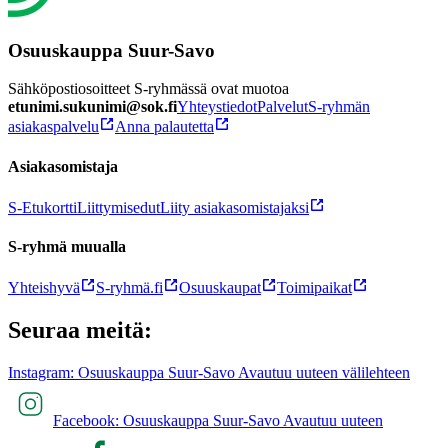
Osuuskauppa Suur-Savo
Sähköpostiosoitteet S-ryhmässä ovat muotoa
etunimi.sukunimi@sok.fi
Yhteystiedot
Palvelut
S-ryhmän
asiakaspalvelu
Anna palautetta
Asiakasomistaja
S-Etukortti
Liittymisedut
Liity asiakasomistajaksi
S-ryhmä muualla
Yhteishyvä
S-ryhmä.fi
Osuuskaupat
Toimipaikat
Seuraa meitä:
Instagram: Osuuskauppa Suur-Savo Avautuu uuteen välilehteen
Facebook: Osuuskauppa Suur-Savo Avautuu uuteen