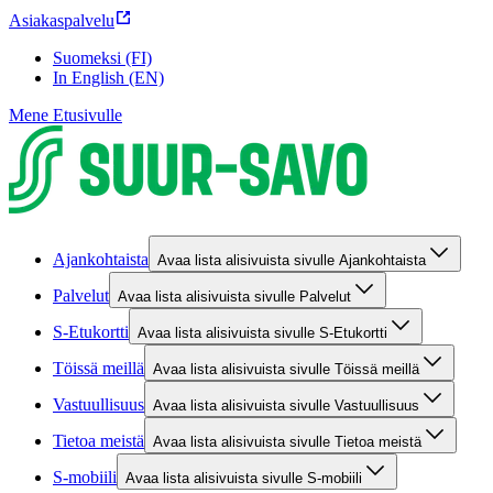
Asiakaspalvelu
Suomeksi (FI)
In English (EN)
Mene Etusivulle
Ajankohtaista
Avaa lista alisivuista sivulle Ajankohtaista
Palvelut
Avaa lista alisivuista sivulle Palvelut
S-Etukortti
Avaa lista alisivuista sivulle S-Etukortti
Töissä meillä
Avaa lista alisivuista sivulle Töissä meillä
Vastuullisuus
Avaa lista alisivuista sivulle Vastuullisuus
Tietoa meistä
Avaa lista alisivuista sivulle Tietoa meistä
S-mobiili
Avaa lista alisivuista sivulle S-mobiili