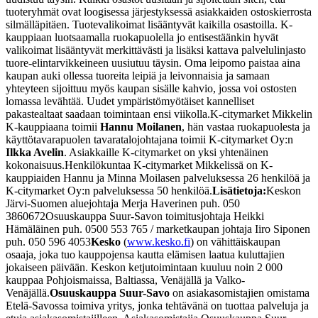
tuoteryhmät ovat loogisessa järjestyksessä asiakkaiden ostoskierrosta
silmälläpitäen. Tuotevalikoimat lisääntyvät kaikilla osastoilla. K-
kauppiaan luotsaamalla ruokapuolella jo entisestäänkin hyvät
valikoimat lisääntyvät merkittävästi ja lisäksi kattava palvelulinjasto
tuore-elintarvikkeineen uusiutuu täysin. Oma leipomo paistaa aina
kaupan auki ollessa tuoreita leipiä ja leivonnaisia ja samaan
yhteyteen sijoittuu myös kaupan sisälle kahvio, jossa voi ostosten
lomassa levähtää. Uudet ympäristömyötäiset kannelliset
pakastealtaat saadaan toimintaan ensi viikolla.
K-citymarket Mikkelin
K-kauppiaana toimii
Hannu Moilanen
, hän vastaa ruokapuolesta ja
käyttötavarapuolen tavaratalojohtajana toimii K-citymarket Oy:n
Ilkka Avelin
. Asiakkaille K-citymarket on yksi yhtenäinen
kokonaisuus.
Henkilökuntaa K-citymarket Mikkelissä on K-
kauppiaiden Hannu ja Minna Moilasen palveluksessa 26 henkilöä ja
K-citymarket Oy:n palveluksessa 50 henkilöä.
Lisätietoja:
Keskon
Järvi-Suomen aluejohtaja Merja Haverinen puh. 050
3860672
Osuuskauppa Suur-Savon toimitusjohtaja Heikki
Hämäläinen puh. 0500 553 765 /
marketkaupan johtaja Iiro Siponen
puh. 050 596 4053
Kesko
(
www.kesko.fi
) on vähittäiskaupan
osaaja, joka tuo kauppojensa kautta elämisen laatua kuluttajien
jokaiseen päivään. Keskon ketjutoimintaan kuuluu noin 2 000
kauppaa Pohjoismaissa, Baltiassa, Venäjällä ja Valko-
Venäjällä.
Osuuskauppa Suur-Savo
on asiakasomistajien omistama
Etelä-Savossa toimiva yritys, jonka tehtävänä on tuottaa palveluja ja