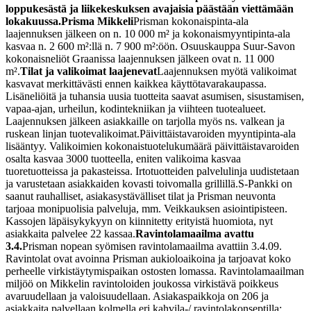
loppukesästä ja liikekeskuksen avajaisia päästään viettämään
lokakuussa.
Prisma Mikkeli
Prisman kokonaispinta-ala
laajennuksen jälkeen on n. 10 000 m² ja kokonaismyyntipinta-ala
kasvaa n. 2 600 m²:llä n. 7 900 m²:öön. Osuuskauppa Suur-Savon
kokonaisneliöt Graanissa laajennuksen jälkeen ovat n. 11 000
m².
Tilat ja valikoimat laajenevat
Laajennuksen myötä valikoimat
kasvavat merkittävästi ennen kaikkea käyttötavarakaupassa.
Lisäneliöitä ja tuhansia uusia tuotteita saavat asumisen, sisustamisen,
vapaa-ajan, urheilun, kodintekniikan ja viihteen tuotealueet.
Laajennuksen jälkeen asiakkaille on tarjolla myös ns. valkean ja
ruskean linjan tuotevalikoimat.
Päivittäistavaroiden myyntipinta-ala
lisääntyy. Valikoimien kokonaistuotelukumäärä päivittäistavaroiden
osalta kasvaa 3000 tuotteella, eniten valikoima kasvaa
tuoretuotteissa ja pakasteissa. Irtotuotteiden palvelulinja uudistetaan
ja varustetaan asiakkaiden kovasti toivomalla grillillä.
S-Pankki on
saanut rauhalliset, asiakasystävälliset tilat ja Prisman neuvonta
tarjoaa monipuolisia palveluja, mm. Veikkauksen asiointipisteen.
Kassojen läpäisykykyyn on kiinnitetty erityistä huomiota, nyt
asiakkaita palvelee 22 kassaa.
Ravintolamaailma avattu
3.4.
Prisman nopean syömisen ravintolamaailma avattiin 3.4.09.
Ravintolat ovat avoinna Prisman aukioloaikoina ja tarjoavat koko
perheelle virkistäytymispaikan ostosten lomassa. Ravintolamaailman
miljöö on Mikkelin ravintoloiden joukossa virkistävä poikkeus
avaruudellaan ja valoisuudellaan. Asiakaspaikkoja on 206 ja
asiakkaita palvellaan kolmella eri kahvila-/ ravintolakonseptilla: