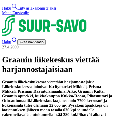
Haku
Liity asiakasomistajaksi
Mene Etusivulle
Haku
Avaa navigaatio
27.4.2009
Graanin liikekeskus viettää
harjannostajaisiaan
Graanin liikekeskuksessa vietetään harjannostajaisia.
Liikekeskuksessa toimivat K-citymarket Mikkeli, Prisma
Mikkeli, Prisman Ravintolamaailma, Alko, Graanin Kulta,
Graanin apteekki, kukkakauppa Kukka-Roosa, Pikasuutari ja
Otto-automaatti.
Liikekeskus laajenee noin 7700 kerrosm² ja
kokonaisala tulee olemaan 22 000 m². Pysäköintipaikkoja on
laajennuksen jälkeen maan tasolla 630 kpl ja uudella
rakennettavalla autokannella lisää 280 kpl.
Pihatyöt alkavat