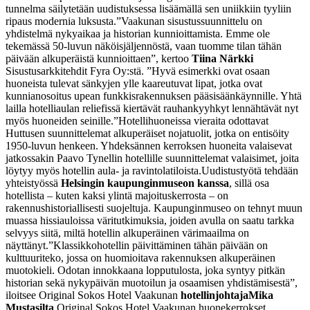
tunnelma säilytetään uudistuksessa lisäämällä sen uniikkiin tyyliin
ripaus modernia luksusta.
”Vaakunan sisustussuunnittelu on
yhdistelmä nykyaikaa ja historian kunnioittamista. Emme ole
tekemässä 50-luvun näköisjäljennöstä, vaan tuomme tilan tähän
päivään alkuperäistä kunnioittaen”, kertoo
Tiina Närkki
Sisustusarkkitehdit Fyra Oy:stä. ”Hyvä esimerkki ovat osaan
huoneista tulevat sänkyjen ylle kaareutuvat lipat, jotka ovat
kunnianosoitus upean funkkisrakennuksen pääsisäänkäynnille. Yhtä
lailla hotelliaulan reliefissä kiertävät rauhankyyhkyt lennähtävät nyt
myös huoneiden seinille.”
Hotellihuoneissa vieraita odottavat
Huttusen suunnittelemat alkuperäiset nojatuolit, jotka on entisöity
1950-luvun henkeen. Yhdeksännen kerroksen huoneita valaisevat
jatkossakin Paavo Tynellin hotellille suunnittelemat valaisimet, joita
löytyy myös hotellin aula- ja ravintolatiloista.
Uudistustyötä tehdään
yhteistyössä
Helsingin kaupunginmuseon kanssa
, sillä osa
hotellista – kuten kaksi ylintä majoituskerrosta – on
rakennushistoriallisesti suojeltuja. Kaupunginmuseo on tehnyt muun
muassa hissiauloissa väritutkimuksia, joiden avulla on saatu tarkka
selvyys siitä, miltä hotellin alkuperäinen värimaailma on
näyttänyt.
”Klassikkohotellin päivittäminen tähän päivään on
kulttuuriteko, jossa on huomioitava rakennuksen alkuperäinen
muotokieli. Odotan innokkaana lopputulosta, joka syntyy pitkän
historian sekä nykypäivän muotoilun ja osaamisen yhdistämisestä”,
iloitsee Original Sokos Hotel Vaakunan
hotellinjohtaja
Mika
Mustasilta
.
Original Sokos Hotel Vaakunan huonekerrokset