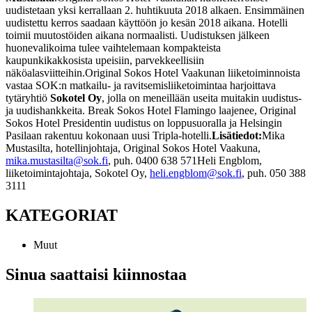
uudistetaan yksi kerrallaan 2. huhtikuuta 2018 alkaen. Ensimmäinen
uudistettu kerros saadaan käyttöön jo kesän 2018 aikana. Hotelli
toimii muutostöiden aikana normaalisti. Uudistuksen jälkeen
huonevalikoima tulee vaihtelemaan kompakteista
kaupunkikakkosista upeisiin, parvekkeellisiin
näköalasviitteihin.
Original Sokos Hotel Vaakunan liiketoiminnoista
vastaa SOK:n matkailu- ja ravitsemisliiketoimintaa harjoittava
tytäryhtiö
Sokotel Oy
, jolla on meneillään useita muitakin uudistus-
ja uudishankkeita. Break Sokos Hotel Flamingo laajenee, Original
Sokos Hotel Presidentin uudistus on loppusuoralla ja Helsingin
Pasilaan rakentuu kokonaan uusi Tripla-hotelli.
Lisätiedot:
Mika
Mustasilta, hotellinjohtaja, Original Sokos Hotel Vaakuna,
mika.mustasilta@sok.fi
, puh. 0400 638 571
Heli Engblom,
liiketoimintajohtaja, Sokotel Oy,
heli.engblom@sok.fi
, puh. 050 388
3111
KATEGORIAT
Muut
Sinua saattaisi kiinnostaa