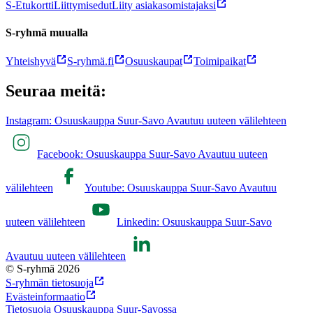
S-Etukortti
Liittymisedut
Liity asiakasomistajaksi
S-ryhmä muualla
Yhteishyvä
S-ryhmä.fi
Osuuskaupat
Toimipaikat
Seuraa meitä:
Instagram: Osuuskauppa Suur-Savo Avautuu uuteen välilehteen
Facebook: Osuuskauppa Suur-Savo Avautuu uuteen
välilehteen
Youtube: Osuuskauppa Suur-Savo Avautuu
uuteen välilehteen
Linkedin: Osuuskauppa Suur-Savo
Avautuu uuteen välilehteen
© S-ryhmä 2026
S-ryhmän tietosuoja
Evästeinformaatio
Tietosuoja Osuuskauppa Suur-Savossa