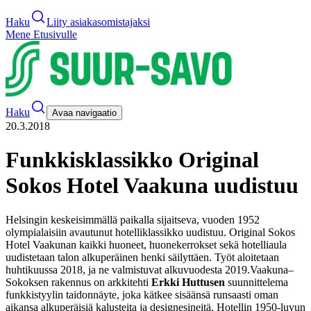
Haku
Liity asiakasomistajaksi
Mene Etusivulle
Haku
Avaa navigaatio
20.3.2018
Funkkisklassikko Original
Sokos Hotel Vaakuna uudistuu
Helsingin keskeisimmällä paikalla sijaitseva, vuoden 1952
olympialaisiin avautunut hotelliklassikko uudistuu. Original Sokos
Hotel Vaakunan kaikki huoneet, huonekerrokset sekä hotelliaula
uudistetaan talon alkuperäinen henki säilyttäen. Työt aloitetaan
huhtikuussa 2018, ja ne valmistuvat alkuvuodesta 2019.
Vaakuna–
Sokoksen rakennus on arkkitehti
Erkki Huttusen
suunnittelema
funkkistyylin taidonnäyte, joka kätkee sisäänsä runsaasti oman
aikansa alkuperäisiä kalusteita ja designesineitä. Hotellin 1950-luvun