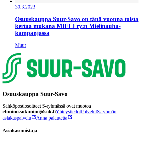
30.3.2023
Osuuskauppa Suur-Savo on tänä vuonna toista
kertaa mukana MIELI ry:n Mielinauha-
kampanjassa
Muut
Osuuskauppa Suur-Savo
Sähköpostiosoitteet S-ryhmässä ovat muotoa
etunimi.sukunimi@sok.fi
Yhteystiedot
Palvelut
S-ryhmän
asiakaspalvelu
Anna palautetta
Asiakasomistaja