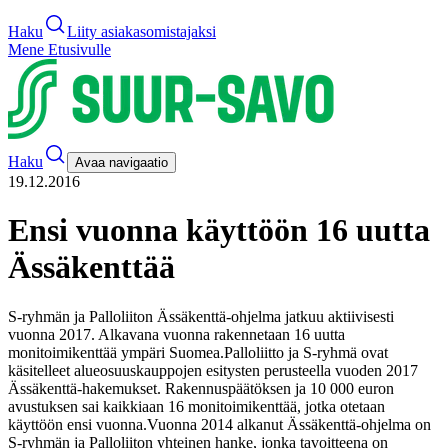
Haku
Liity asiakasomistajaksi
Mene Etusivulle
Haku
Avaa navigaatio
19.12.2016
Ensi vuonna käyttöön 16 uutta
Ässäkenttää
S-ryhmän ja Palloliiton Ässäkenttä-ohjelma jatkuu aktiivisesti
vuonna 2017. Alkavana vuonna rakennetaan 16 uutta
monitoimikenttää ympäri Suomea.
Palloliitto ja S-ryhmä ovat
käsitelleet alueosuuskauppojen esitysten perusteella vuoden 2017
Ässäkenttä-hakemukset. Rakennuspäätöksen ja 10 000 euron
avustuksen sai kaikkiaan 16 monitoimikenttää, jotka otetaan
käyttöön ensi vuonna.
Vuonna 2014 alkanut Ässäkenttä-ohjelma on
S-ryhmän ja Palloliiton yhteinen hanke, jonka tavoitteena on