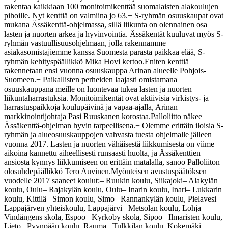
rakentaa kaikkiaan 100 monitoimikenttää suomalaisten alakoulujen
pihoille. Nyt kenttiä on valmiina jo 63.
− S-ryhmän osuuskaupat ovat
mukana Ässäkenttä-ohjelmassa, sillä liikunta on olennainen osa
lasten ja nuorten arkea ja hyvinvointia. Ässäkentät kuuluvat myös S-
ryhmän vastuullisuusohjelmaan, jolla rakennamme
asiakasomistajiemme kanssa Suomesta parasta paikkaa elää, S-
ryhmän kehityspäällikkö Mika Hovi kertoo.
Eniten kenttiä
rakennetaan ensi vuonna osuuskauppa Arinan alueelle Pohjois-
Suomeen.
− Paikallisten perheiden laajasti omistamana
osuuskauppana meille on luontevaa tukea lasten ja nuorten
liikuntaharrastuksia. Monitoimikentät ovat aktiivisia virkistys- ja
harrastuspaikkoja koulupäivinä ja vapaa-ajalla, Arinan
markkinointijohtaja Pasi Ruuskanen korostaa.
Palloliitto näkee
Ässäkenttä-ohjelman hyvin tarpeellisena.
− Olemme erittäin iloisia S-
ryhmän ja alueosuuskauppojen vahvasta tuesta ohjelmalle jälleen
vuonna 2017. Lasten ja nuorten vähäisestä liikkumisesta on viime
aikoina kannettu aiheellisesti runsaasti huolta, ja Ässäkenttien
ansiosta kynnys liikkumiseen on erittäin matalalla, sanoo Palloliiton
olosuhdepäällikkö Tero Auvinen.
Myönteisen avustuspäätöksen
vuodelle 2017 saaneet koulut:
– Ruukin koulu, Siikajoki
– Alakylän
koulu, Oulu
– Rajakylän koulu, Oulu
– Inarin koulu, Inari
– Lukkarin
koulu, Kittilä
– Simon koulu, Simo
– Rannankylän koulu, Pielavesi
–
Lappajärven yhteiskoulu, Lappajärvi
– Metsolan koulu, Lohja
–
Vindängens skola, Espoo
– Kyrkoby skola, Sipoo
– Ilmaristen koulu,
Lieto
– Pyynpään koulu, Rauma
– Tulkkilan koulu, Kokemäki
–