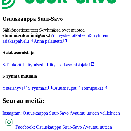
Osuuskauppa Suur-Savo
Sähköpostiosoitteet S-ryhmässä ovat muotoa
etunimi.sukunimi@sok.fi
Yhteystiedot
Palvelut
S-ryhmän
asiakaspalvelu
Anna palautetta
Asiakasomistaja
S-Etukortti
Liittymisedut
Liity asiakasomistajaksi
S-ryhmä muualla
Yhteishyvä
S-ryhmä.fi
Osuuskaupat
Toimipaikat
Seuraa meitä:
Instagram: Osuuskauppa Suur-Savo Avautuu uuteen välilehteen
Facebook: Osuuskauppa Suur-Savo Avautuu uuteen