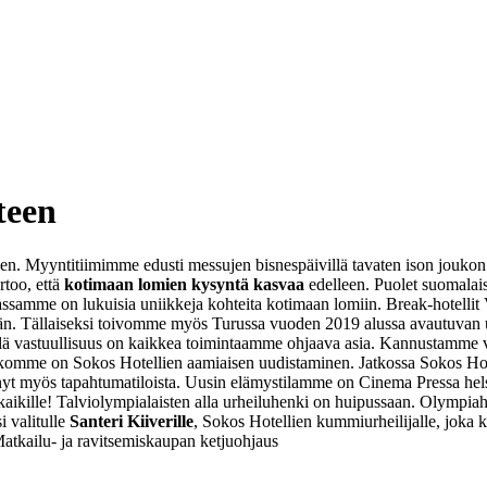
teen
en. Myyntitiimimme edusti messujen bisnespäivillä tavaten ison joukon
too, että
kotimaan lomien kysyntä kasvaa
edelleen. Puolet suomalais
ssamme on lukuisia uniikkeja kohteita kotimaan lomiin. Break-hotellit 
ssään. Tällaiseksi toivomme myös Turussa vuoden 2019 alussa avautuv
ä vastuullisuus on kaikkea toimintaamme ohjaava asia. Kannustamme va
stekomme on Sokos Hotellien aamiaisen uudistaminen. Jatkossa Sokos Hot
yt myös tapahtumatiloista. Uusin elämystilamme on Cinema Pressa helsi
e kaikille! Talviolympialaisten alla urheiluhenki on huipussaan. Olympi
 valitulle
Santeri Kiiverille
, Sokos Hotellien kummiurheilijalle, joka k
tkailu- ja ravitsemiskaupan ketjuohjaus