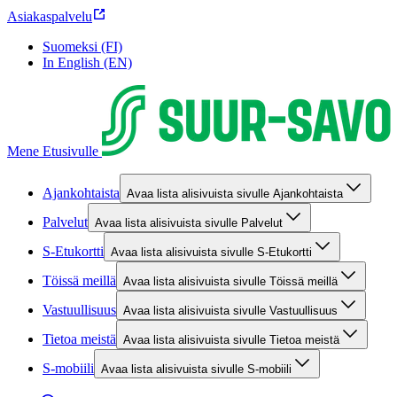
Asiakaspalvelu
Suomeksi (FI)
In English (EN)
Mene Etusivulle
Ajankohtaista
Avaa lista alisivuista sivulle Ajankohtaista
Palvelut
Avaa lista alisivuista sivulle Palvelut
S-Etukortti
Avaa lista alisivuista sivulle S-Etukortti
Töissä meillä
Avaa lista alisivuista sivulle Töissä meillä
Vastuullisuus
Avaa lista alisivuista sivulle Vastuullisuus
Tietoa meistä
Avaa lista alisivuista sivulle Tietoa meistä
S-mobiili
Avaa lista alisivuista sivulle S-mobiili