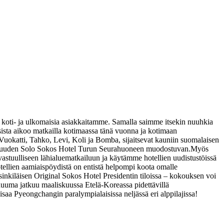
 koti- ja ulkomaisia asiakkaitamme. Samalla saimme itsekin nuuhkia
ista aikoo matkailla kotimaassa tänä vuonna ja kotimaan
Vuokatti, Tahko, Levi, Koli ja Bomba, sijaitsevat kauniin suomalaisen
an uuden Solo Sokos Hotel Turun Seurahuoneen muodostuvan.
Myös
stuulliseen lähialuematkailuun ja käytämme hotellien uudistustöissä
ellien aamiaispöydistä on entistä helpompi koota omalle
nkiläisen Original Sokos Hotel Presidentin tiloissa – kokouksen voi
ahuuma jatkuu maaliskuussa Etelä-Koreassa pidettävillä
isaa Pyeongchangin paralympialaisissa neljässä eri alppilajissa!