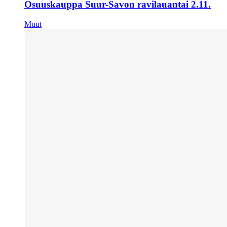
Osuuskauppa Suur-Savon ravilauantai 2.11.
Muut