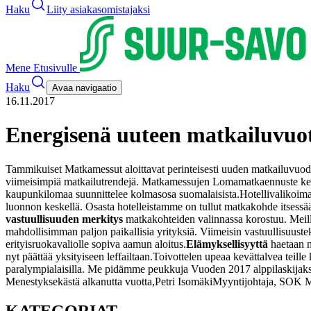
Haku
Liity asiakasomistajaksi
Mene Etusivulle
Haku
Avaa navigaatio
16.11.2017
Energisenä uuteen matkailuvuo
Tammikuiset Matkamessut aloittavat perinteisesti uuden matkailuvuod
viimeisimpiä matkailutrendejä.
Matkamessujen Lomamatkaennuste ker
kaupunkilomaa suunnittelee kolmasosa suomalaisista.
Hotellivalikoima
luonnon keskellä. Osasta hotelleistamme on tullut matkakohde itse
vastuullisuuden merkitys
matkakohteiden valinnassa korostuu. Meill
mahdollisimman paljon paikallisia yrityksiä. Viimeisin vastuullisuu
erityisruokavaliolle sopiva aamun aloitus.
Elämyksellisyyttä
haetaan n
nyt päättää yksityiseen leffailtaan.
Toivottelen upeaa kevättalvea teill
paralympialaisilla. Me pidämme peukkuja Vuoden 2017 alppilaskijaksi
Menestyksekästä alkanutta vuotta,
Petri Isomäki
Myyntijohtaja, SOK Ma
KATEGORIAT