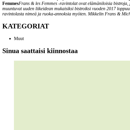
Femmes
Frans & les Femmes -ravintolat ovat elämäniloisia bistroja, 
muuntuvat uuden liikeidean mukaisiksi bistroiksi vuoden 2017 loppu
ravintolasta nimeä ja ruoka-annoksia myöten. Mikkelin Frans & Miche
KATEGORIAT
Muut
Sinua saattaisi kiinnostaa