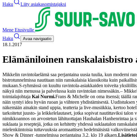
Haku
Liity asiakasomistajaksi
Mene Etusivulle
Haku
Avaa navigaatio
18.1.2017
Elämäniloinen ranskalaisbistro
Mikkelin ravintolaelämä saa perjantaina uusia tuulia, kun moderni ra
bistrotunnelmissa nautitaan niin ranskalaisia klassikoita kuin paikallisi
mukaan.
S-ryhmässä on kuultu ravintola-asiakkaiden toiveita yksilölli
näkyä niin menussa ja palvelussa kuin ravintolan nimessäkin.
– Mikkel
toimialajohtaja
Kai Nurmi.
Frans & Michelle on oma itsensä; täällä ra
näin syntyi idea hyvän ruoan ja viihteen yhdistämisestä. Uudistuksen
näkemään ainakin stand uppia, teatteria ja live-musiikkia, kertoo hotel
tarkoitetut juusto- ja leikkelelautaset, jotka sopivat nautittaviksi talo
nimikkoannos on arvostetun lähituottajan Hauhalan Hanhenrintaa ja si
suklaata ja reseptejä, jotka on kehitetty yhdessä suklaatalon ranskalai
mielenkiintoisia tuttavuuksia aromaattisen hedelmäisistä valkoviineistä
Show & Dinner -tunnelmissa perjantaina 3.2. klo 19 alkaen.
Lisätieto