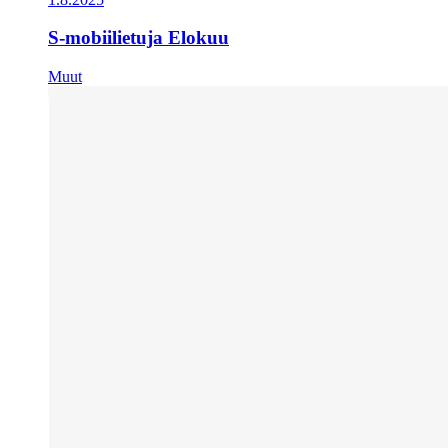
S-mobiilietuja Elokuu
Muut