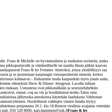
alle. Frans & Michelle on hyväntuulinen ja mutkaton ravintola, jonka
a pikkupurtavalle ja viinilasilliselle tai nauttia illasta pitkän kaavan
nlaajuisesti Frans & les Femmes -bistroiksi, joissa yksilöllisyys saa
juuria ja se juonnetaan kaupungin vierasperäisestä nimestä, kertoo
tiivisuus kohtaavat.
– Haluamme tuoda kaupunkiin myös jotain uutta,
rjoilemme elämyksiä Show & Dinner -hengessä. Lavalla tullaan
ien mukaan. Uutuutena ovat pikkunälkään ja seurusteluhetkiin
kankoivet, etanat, coq au vin ja bouillabaisse-keitto.
Talon oma
suklaisissa jälkiruoka-annoksissa käytetään laadukasta Valrhonan
laissävytteinen. Huolellisesti valittujen viinien listalta löytyy
istettuna perjantaina 20.1. klo 18.
Bistron virallisia avajaisia vietetään
i
puh. 050 528 8006,
kari.hanninen@sok.fi
Frans & les