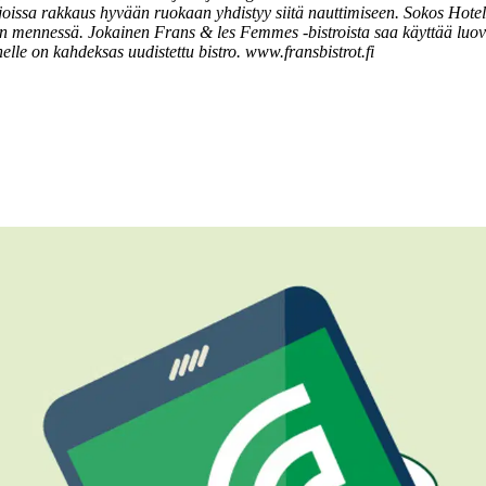
joissa rakkaus hyvään ruokaan yhdistyy siitä nauttimiseen. Sokos Hotell
un mennessä. Jokainen Frans & les Femmes -bistroista saa käyttää luo
lle on kahdeksas uudistettu bistro.
www.fransbistrot.fi