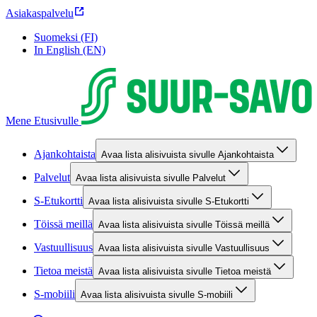
Asiakaspalvelu
Suomeksi (FI)
In English (EN)
Mene Etusivulle
Ajankohtaista
Avaa lista alisivuista sivulle Ajankohtaista
Palvelut
Avaa lista alisivuista sivulle Palvelut
S-Etukortti
Avaa lista alisivuista sivulle S-Etukortti
Töissä meillä
Avaa lista alisivuista sivulle Töissä meillä
Vastuullisuus
Avaa lista alisivuista sivulle Vastuullisuus
Tietoa meistä
Avaa lista alisivuista sivulle Tietoa meistä
S-mobiili
Avaa lista alisivuista sivulle S-mobiili