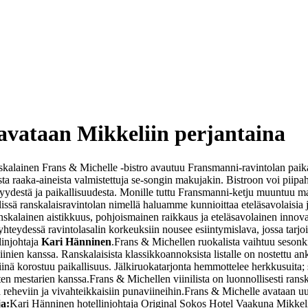
 avataan Mikkeliin perjantaina
nskalainen Frans & Michelle -bistro avautuu Fransmanni-ravintolan paik
sta raaka-aineista valmistettuja se-songin makujakin. Bistroon voi piipahta
syydestä ja paikallisuudesta. Monille tuttu Fransmanni-ketju muuntuu maa
issä ranskalaisravintolan nimellä haluamme kunnioittaa eteläsavolaisia 
nskalainen aistikkuus, pohjoismainen raikkaus ja eteläsavolainen innova
 yhteydessä ravintolasalin korkeuksiin nousee esiintymislava, jossa ta
linjohtaja
Kari Hänninen
.
Frans & Michellen ruokalista vaihtuu sesonk
n viinien kanssa. Ranskalaisista klassikkoannoksista listalle on nostettu an
inä korostuu paikallisuus. Jälkiruokatarjonta hemmottelee herkkusuita; 
sten mestarien kanssa.
Frans & Michellen viinilista on luonnollisesti ranska
 reheviin ja vivahteikkaisiin punaviineihin.
Frans & Michelle avataan uud
ja:
Kari Hänninen
hotellinjohtaja
Original Sokos Hotel Vaakuna Mikkel