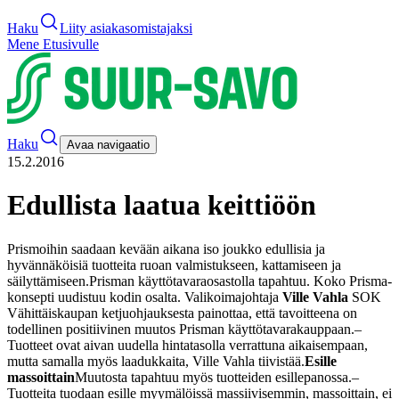
Haku
Liity asiakasomistajaksi
Mene Etusivulle
Haku
Avaa navigaatio
15.2.2016
Edullista laatua keittiöön
Prismoihin saadaan kevään aikana iso joukko edullisia ja
hyvännäköisiä tuotteita ruoan valmistukseen, kattamiseen ja
säilyttämiseen.
Prisman käyttötavaraosastolla tapahtuu. Koko Prisma-
konsepti uudistuu kodin osalta. Valikoimajohtaja
Ville Vahla
SOK
Vähittäiskaupan ketjuohjauksesta painottaa, että tavoitteena on
todellinen positiivinen muutos Prisman käyttötavarakauppaan.
–
Tuotteet ovat aivan uudella hintatasolla verrattuna aikaisempaan,
mutta samalla myös laadukkaita, Ville Vahla tiivistää.
Esille
massoittain
Muutosta tapahtuu myös tuotteiden esillepanossa.
–
Tuotteita tuodaan esille myymälöissä massiivisemmin, massoittain, ei