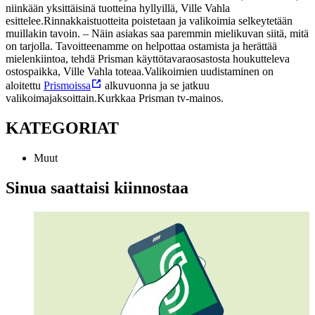
niinkään yksittäisinä tuotteina hyllyillä, Ville Vahla
esittelee.
Rinnakkaistuotteita poistetaan ja valikoimia selkeytetään
muillakin tavoin.
– Näin asiakas saa paremmin mielikuvan siitä, mitä
on tarjolla. Tavoitteenamme on helpottaa ostamista ja herättää
mielenkiintoa, tehdä Prisman käyttötavaraosastosta houkutteleva
ostospaikka, Ville Vahla toteaa.
Valikoimien uudistaminen on
aloitettu
Prismoissa
alkuvuonna ja se jatkuu
valikoimajaksoittain.
Kurkkaa Prisman tv-mainos.
KATEGORIAT
Muut
Sinua saattaisi kiinnostaa