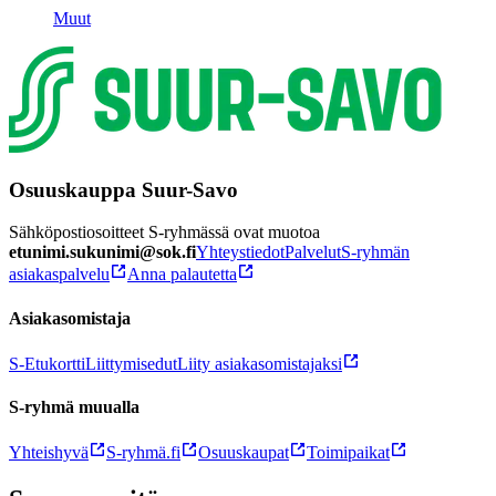
Muut
Osuuskauppa Suur-Savo
Sähköpostiosoitteet S-ryhmässä ovat muotoa
etunimi.sukunimi@sok.fi
Yhteystiedot
Palvelut
S-ryhmän
asiakaspalvelu
Anna palautetta
Asiakasomistaja
S-Etukortti
Liittymisedut
Liity asiakasomistajaksi
S-ryhmä muualla
Yhteishyvä
S-ryhmä.fi
Osuuskaupat
Toimipaikat