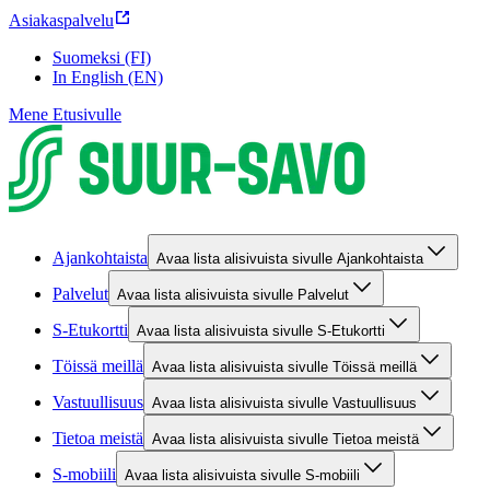
Asiakaspalvelu
Suomeksi (FI)
In English (EN)
Mene Etusivulle
Ajankohtaista
Avaa lista alisivuista sivulle Ajankohtaista
Palvelut
Avaa lista alisivuista sivulle Palvelut
S-Etukortti
Avaa lista alisivuista sivulle S-Etukortti
Töissä meillä
Avaa lista alisivuista sivulle Töissä meillä
Vastuullisuus
Avaa lista alisivuista sivulle Vastuullisuus
Tietoa meistä
Avaa lista alisivuista sivulle Tietoa meistä
S-mobiili
Avaa lista alisivuista sivulle S-mobiili