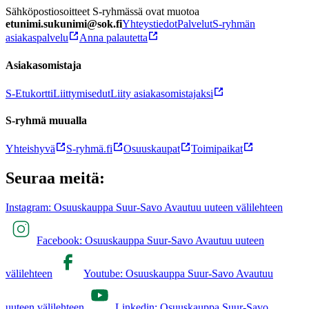
Sähköpostiosoitteet S-ryhmässä ovat muotoa
etunimi.sukunimi@sok.fi
Yhteystiedot
Palvelut
S-ryhmän
asiakaspalvelu
Anna palautetta
Asiakasomistaja
S-Etukortti
Liittymisedut
Liity asiakasomistajaksi
S-ryhmä muualla
Yhteishyvä
S-ryhmä.fi
Osuuskaupat
Toimipaikat
Seuraa meitä:
Instagram: Osuuskauppa Suur-Savo Avautuu uuteen välilehteen
Facebook: Osuuskauppa Suur-Savo Avautuu uuteen
välilehteen
Youtube: Osuuskauppa Suur-Savo Avautuu
uuteen välilehteen
Linkedin: Osuuskauppa Suur-Savo