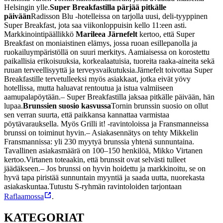
Helsingin ylle.
Super Breakfastilla pärjää pitkälle
päivään
Radisson Blu -hotelleissa on tarjolla uusi, deli-tyyppinen
Super Breakfast, jota saa viikonloppuisin kello 11:een asti.
Markkinointipäällikkö
Marileea Järnefelt
kertoo, että Super
Breakfast on moniaistinen elämys, jossa ruoan esillepanolla ja
ruokailuympäristöllä on suuri merkitys. Aamiaisessa on korostettu
paikallisia erikoisuuksia, korkealaatuisia, tuoreita raaka-aineita sekä
ruuan terveellisyyttä ja terveysvaikutuksia.
Järnefelt toivottaa Super
Breakfastille tervetulleeksi myös asiakkaat, jotka eivät yövy
hotellissa, mutta haluavat rentoutua ja istua valmiiseen
aamupalapöytään.
– Super Breakfastilla jaksaa pitkälle päivään, hän
lupaa.
Brunssien suosio kasvussa
Tornin brunssin suosio on ollut
sen verran suurta, että paikkansa kannattaa varmistaa
pöytävarauksella. Myös Grilli it! -ravintoloissa ja Fransmanneissa
brunssi on toiminut hyvin.
– Asiakasennätys on tehty Mikkelin
Fransmannissa: yli 230 myytyä brunssia yhtenä sunnuntaina.
Tavallinen asiakasmäärä on 100–150 henkilöä, Mikko Virtanen
kertoo.
Virtanen toteaakin, että brunssit ovat selvästi tulleet
jäädäkseen.
– Jos brunssi on hyvin hoidettu ja markkinoitu, se on
hyvä tapa piristää sunnuntain myyntiä ja saada uutta, nuorekasta
asiakaskuntaa.
Tutustu S-ryhmän ravintoloiden tarjontaan
Raflaamossa
.
KATEGORIAT