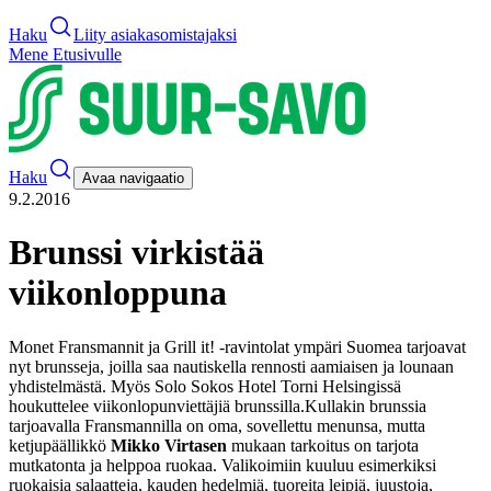
Haku
Liity asiakasomistajaksi
Mene Etusivulle
Haku
Avaa navigaatio
9.2.2016
Brunssi virkistää
viikonloppuna
Monet Fransmannit ja Grill it! -ravintolat ympäri Suomea tarjoavat
nyt brunsseja, joilla saa nautiskella rennosti aamiaisen ja lounaan
yhdistelmästä. Myös Solo Sokos Hotel Torni Helsingissä
houkuttelee viikonlopunviettäjiä brunssilla.
Kullakin brunssia
tarjoavalla Fransmannilla on oma, sovellettu menunsa, mutta
ketjupäällikkö
Mikko Virtasen
mukaan tarkoitus on tarjota
mutkatonta ja helppoa ruokaa. Valikoimiin kuuluu esimerkiksi
ruokaisia salaatteja, kauden hedelmiä, tuoreita leipiä, juustoja,