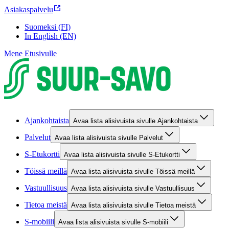
Asiakaspalvelu
Suomeksi (FI)
In English (EN)
Mene Etusivulle
Ajankohtaista
Avaa lista alisivuista sivulle Ajankohtaista
Palvelut
Avaa lista alisivuista sivulle Palvelut
S-Etukortti
Avaa lista alisivuista sivulle S-Etukortti
Töissä meillä
Avaa lista alisivuista sivulle Töissä meillä
Vastuullisuus
Avaa lista alisivuista sivulle Vastuullisuus
Tietoa meistä
Avaa lista alisivuista sivulle Tietoa meistä
S-mobiili
Avaa lista alisivuista sivulle S-mobiili