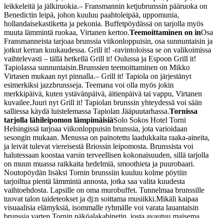
leikkeleitä ja jälkiruokia.
– Fransmannin ketjubrunssin pääruoka on
Benedictin leipä, johon kuuluu paahtoleipää, uppomunia,
hollandaisekastiketta ja pekonia. Buffetpöydässä on tarjolla myös
muuta lämmintä ruokaa, Virtanen kertoo.
Teemoittaminen on in
Osa
Fransmanneista tarjoaa brunssia viikonloppuisin, osa sunnuntaisin ja
jotkut kerran kuukaudessa. Grill it! -ravintoloissa se on valikoimissa
vaihtelevasti – tällä hetkellä Grill it! Oulussa ja Espoon Grill it!
Tapiolassa sunnuntaisin.
Brunssien teemoittaminen on Mikko
Virtasen mukaan nyt pinnalla.
– Grill it! Tapiola on järjestänyt
esimerkiksi jazzbrunsseja. Teemana voi olla myös jokin
merkkipäivä, kuten ystävänpäivä, äitienpäivä tai vappu, Virtanen
kuvailee.
Juuri nyt Grill it! Tapiolan brunssin yhteydessä voi sään
salliessa käydä luistelemassa Tapiolan Jääpuutarhassa.
Tornissa
tarjolla lähileipomon lämpimäisiä
Solo Sokos Hotel Torni
Helsingissä tarjoaa viikonloppuisin brunssia, jota varioidaan
sesongin mukaan. Menussa on painotettu laadukkaita raaka-aineita,
ja leivät tulevat viereisestä Briossin leipomosta. Brunssista voi
halutessaan koostaa varsin terveellisen kokonaisuuden, sillä tarjolla
on muun muassa raikkaita hedelmiä, smoothieta ja puurobaari.
Noutopöydän lisäksi Tornin brunssiin kuuluu kolme pöytiin
tarjoiltua pientä lämmintä annosta, jotka saa valita kuudesta
vaihtoehdosta. Lapsille on oma murobuffet. Tunnelmaa brunssille
tuovat talon taideteokset ja dj:n soittama musiikki.
Mikäli kaipaa
visuaalisia elämyksiä, isommalle ryhmälle voi varata lauantaisin
brunssia varten Tornin näköalakabinetin, josta avautuu maisema