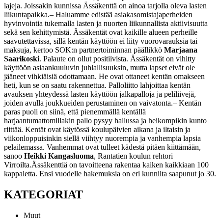
lajeja. Joissakin kunnissa Ässäkenttä on ainoa tarjolla oleva lasten
liikuntapaikka.
– Haluamme edistää asiakasomistajaperheiden
hyvinvointia tukemalla lasten ja nuorten liikunnallista aktiivisuutta
sekä sen kehittymistä. Ässäkentät ovat kaikille alueen perheille
saavutettavissa, sillä kentän käyttöön ei liity vuorovarauksia tai
maksuja, kertoo SOK:n partnertoiminnan päällikkö
Marjaana
Saarikoski
.
Palaute on ollut positiivista. Ässäkentät on vihitty
käyttöön asiaankuuluvin juhlallisuuksin, mutta lapset eivät ole
jääneet vihkiäisiä odottamaan. He ovat ottaneet kentän omakseen
heti, kun se on saatu rakennettua. Palloliitto lahjoittaa kentän
avauksen yhteydessä lasten käyttöön jalkapalloja ja peliliivejä,
joiden avulla joukkueiden perustaminen on vaivatonta.
– Kentän
paras puoli on siinä, että pienemmällä kentällä
harjaantumattomillakin pallo pysyy hallussa ja heikompikin kunto
riittää. Kentät ovat käytössä koulupäivien aikana ja iltaisin ja
viikonloppuisinkin siellä viihtyy nuorempia ja vanhempia lapsia
pelailemassa. Vanhemmat ovat tulleet kädestä pitäen kiittämään,
sanoo
Heikki Kangasluoma
, Rantatien koulun rehtori
Virroilta.
Ässäkenttiä on tavoitteena rakentaa kaiken kaikkiaan 100
kappaletta. Ensi vuodelle hakemuksia on eri kunnilta saapunut jo 30.
KATEGORIAT
Muut