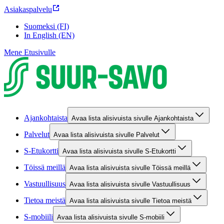
Asiakaspalvelu
Suomeksi (FI)
In English (EN)
Mene Etusivulle
Ajankohtaista
Avaa lista alisivuista sivulle Ajankohtaista
Palvelut
Avaa lista alisivuista sivulle Palvelut
S-Etukortti
Avaa lista alisivuista sivulle S-Etukortti
Töissä meillä
Avaa lista alisivuista sivulle Töissä meillä
Vastuullisuus
Avaa lista alisivuista sivulle Vastuullisuus
Tietoa meistä
Avaa lista alisivuista sivulle Tietoa meistä
S-mobiili
Avaa lista alisivuista sivulle S-mobiili