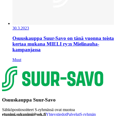
30.3.2023
Osuuskauppa Suur-Savo on tänä vuonna toista
kertaa mukana MIELI ry:n Mielinauha-
kampanjassa
Muut
Osuuskauppa Suur-Savo
Sähköpostiosoitteet S-ryhmässä ovat muotoa
etunimi.sukunimi@sok.fi
Yhteystiedot
Palvelut
S-ryhmän