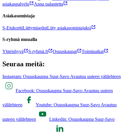
asiakaspalvelu
Anna palautetta
Asiakasomistaja
S-Etukortti
Liittymisedut
Liity asiakasomistajaksi
S-ryhmä muualla
Yhteishyvä
S-ryhmä.fi
Osuuskaupat
Toimipaikat
Seuraa meitä:
Instagram: Osuuskauppa Suur-Savo Avautuu uuteen välilehteen
Facebook: Osuuskauppa Suur-Savo Avautuu uuteen
välilehteen
Youtube: Osuuskauppa Suur-Savo Avautuu
uuteen välilehteen
Linkedin: Osuuskauppa Suur-Savo