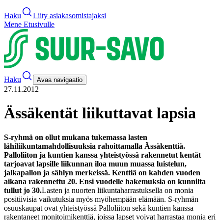
Haku
Liity asiakasomistajaksi
Mene Etusivulle
Haku
Avaa navigaatio
27.11.2012
Ässäkentät liikuttavat lapsia
S-ryhmä on ollut mukana tukemassa lasten
lähiliikuntamahdollisuuksia rahoittamalla Ässäkenttiä.
Palloliiton ja kuntien kanssa yhteistyössä rakennetut kentät
tarjoavat lapsille liikunnan iloa muun muassa luistelun,
jalkapallon ja sählyn merkeissä. Kenttiä on kahden vuoden
aikana rakennettu 20. Ensi vuodelle hakemuksia on kunnilta
tullut jo 30.
Lasten ja nuorten liikuntaharrastuksella on monia
positiivisia vaikutuksia myös myöhempään elämään. S-ryhmän
osuuskaupat ovat yhteistyössä Palloliiton sekä kuntien kanssa
rakentaneet monitoimikenttiä, joissa lapset voivat harrastaa monia eri