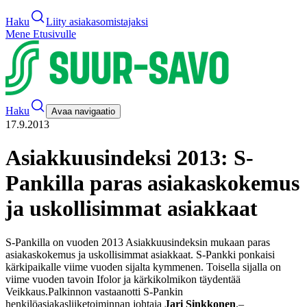
Haku
Liity asiakasomistajaksi
Mene Etusivulle
Haku
Avaa navigaatio
17.9.2013
Asiakkuusindeksi 2013: S-
Pankilla paras asiakaskokemus
ja uskollisimmat asiakkaat
S-Pankilla on vuoden 2013 Asiakkuusindeksin mukaan paras
asiakaskokemus ja uskollisimmat asiakkaat. S-Pankki ponkaisi
kärkipaikalle viime vuoden sijalta kymmenen. Toisella sijalla on
viime vuoden tavoin Ifolor ja kärkikolmikon täydentää
Veikkaus.
Palkinnon vastaanotti S-Pankin
henkilöasiakasliiketoiminnan johtaja
Jari Sinkkonen
.
–