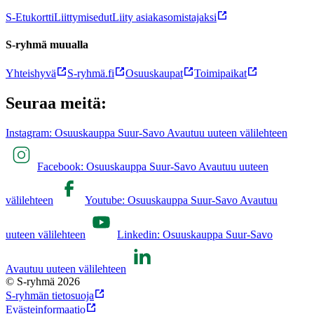
S-Etukortti
Liittymisedut
Liity asiakasomistajaksi
S-ryhmä muualla
Yhteishyvä
S-ryhmä.fi
Osuuskaupat
Toimipaikat
Seuraa meitä:
Instagram: Osuuskauppa Suur-Savo Avautuu uuteen välilehteen
Facebook: Osuuskauppa Suur-Savo Avautuu uuteen
välilehteen
Youtube: Osuuskauppa Suur-Savo Avautuu
uuteen välilehteen
Linkedin: Osuuskauppa Suur-Savo
Avautuu uuteen välilehteen
© S-ryhmä 2026
S-ryhmän tietosuoja
Evästeinformaatio