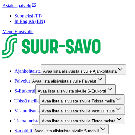
Asiakaspalvelu
Suomeksi (FI)
In English (EN)
Mene Etusivulle
Ajankohtaista
Avaa lista alisivuista sivulle Ajankohtaista
Palvelut
Avaa lista alisivuista sivulle Palvelut
S-Etukortti
Avaa lista alisivuista sivulle S-Etukortti
Töissä meillä
Avaa lista alisivuista sivulle Töissä meillä
Vastuullisuus
Avaa lista alisivuista sivulle Vastuullisuus
Tietoa meistä
Avaa lista alisivuista sivulle Tietoa meistä
S-mobiili
Avaa lista alisivuista sivulle S-mobiili