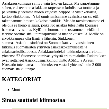
Asiakasuskollisuus syntyy vain tekojen kautta. Me panostamme
siihen, että teemme asiakkaan tarpeeseen kohdistuva tuotteita ja
palveluita ja teemme niiden käytöstä helppoa ja yksinkertaista,
kertoo Sinkkonen.
– Yksi onnistumisemme avaimista on se, että
rakennamme ihmisen kokoista pankkia. Meidän tavoitteenamme ei
ole olla se hieno ja suuri, jonka luo asiakas tulee hattu kourassa
hakemaan viisautta. Kyllä me hommamme osaamme, meidän ei
tarvitse osoittaa sitä liituraitapuvuilla ja mahonkitiskeillä. Meille on
arvokkaampaa olla läsnä ja läheisin, Sinkkonen
summaa.
Asiakkuusindeksi on Suomen kattavin vuosittainen
tutkimus suomalaisten yritysten asiakaskokemuksesta ja
asiakasuskollisuudesta. Asiakkuusindeksi-tutkimuksessa arvioitiin
yhteensä 52 Suomessa toimivaa yritystä eri toimialoilta.
Tutkimuksen
ovat teettäneet Asiakkuusmarkkinointiliitto ASML ja Avaus.
Norstatin toteuttamaan tutkimukseen vastasi yhteensä noin 2 000
suomalaista kuluttajaa.
KATEGORIAT
Muut
Sinua saattaisi kiinnostaa