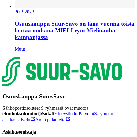
30.3.2023
Osuuskauppa Suur-Savo on tänä vuonna toista
kertaa mukana MIELI ry:n Mielinauha-
kampanjassa
Muut
Osuuskauppa Suur-Savo
Sähköpostiosoitteet S-ryhmässä ovat muotoa
etunimi.sukunimi@sok.fi
Yhteystiedot
Palvelut
S-ryhmän
asiakaspalvelu
Anna palautetta
Asiakasomistaja