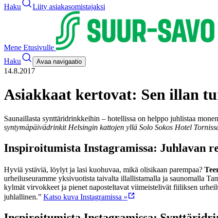
Haku
Liity asiakasomistajaksi
Mene Etusivulle
Haku
Avaa navigaatio
14.8.2017
Asiakkaat kertovat: Sen illan tu
Saunaillasta synttäridrinkkeihin – hotellissa on helppo juhlistaa mo
syntymäpäivädrinkit Helsingin kattojen yllä Solo Sokos Hotel Torniss
Inspiroitumista Instagramissa: Juhlavan r
Hyviä ystäviä, löylyt ja lasi kuohuvaa, mikä olisikaan parempaa?
Tee
urheiluseuramme yksivuotista taivalta illallistamalla ja saunomalla Ta
kylmät virvokkeet ja pienet naposteltavat viimeistelivät fiiliksen urh
juhlallinen.”
Katso kuva Instagramissa »
Inspiroitumista Instagramissa: Synttäridri