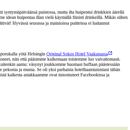
ti syntymäpäiväänsä puistossa, mutta ilta huipentui drinkkien äärellä
idean huipentaa illan vielä käymällä fiinisti drinkeillä. Mikäs siihen
ittivät! Hyvässä seurassa ja mainioissa puitteissa ei haitannut
porukalla yötä Helsingin
Original Sokos Hotel Vaakunassa
huoneet, niin että pääsimme kulkemaan toistemme luo vaivattomasti.
li kuitenkin aamu: väsynyt joukkomme huomasi buffaan päästessään
 pekonia ja munia. Se oli yksi parhaista hotelliaamiaisistani tähän
istä kaikesta asiakkaamme ovat innostuneet Facebookissa ja