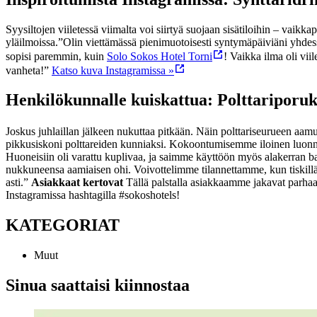
Syysiltojen viiletessä viimalta voi siirtyä suojaan sisätiloihin – vaik
yläilmoissa.
”Olin viettämässä pienimuotoisesti syntymäpäiviäni yhdess
sopisi paremmin, kuin
Solo Sokos Hotel Torni
! Vaikka ilma oli vii
vanheta!”
Katso kuva Instagramissa »
Henkilökunnalle kuiskattua: Polttariporuk
Joskus juhlaillan jälkeen nukuttaa pitkään. Näin polttariseurueen aa
pikkusiskoni polttareiden kunniaksi. Kokoontumisemme iloinen luonne o
Huoneisiin oli varattu kuplivaa, ja saimme käyttöön myös alakerran 
nukkuneensa aamiaisen ohi. Voivottelimme tilannettamme, kun tiskillä o
asti.”
Asiakkaat kertovat
Tällä palstalla asiakkaamme jakavat parha
Instagramissa hashtagilla #sokoshotels!
KATEGORIAT
Muut
Sinua saattaisi kiinnostaa