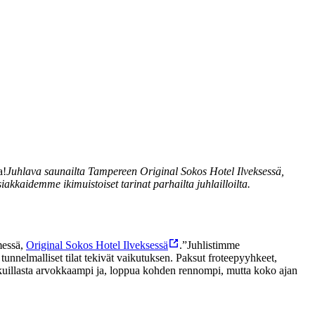
a!
Juhlava saunailta Tampereen Original Sokos Hotel Ilveksessä,
kkaidemme ikimuistoiset tarinat parhailta juhlailloilta.
messä,
Original Sokos Hotel Ilveksessä
.
”Juhlistimme
tunnelmalliset tilat tekivät vaikutuksen. Paksut froteepyyhkeet,
– alkuillasta arvokkaampi ja, loppua kohden rennompi, mutta koko ajan