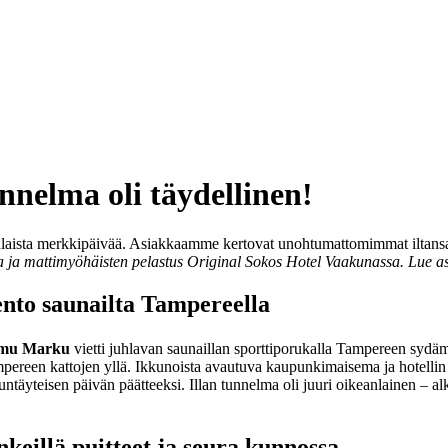
nnelma oli täydellinen!
nenlaista merkkipäivää. Asiakkaamme kertovat unohtumattomimmat iltans
a ja mattimyöhäisten pelastus Original Sokos Hotel Vaakunassa. Lue asia
ento saunailta Tampereella
mu Marku
vietti juhlavan saunaillan sporttiporukalla Tampereen sydä
mpereen kattojen yllä. Ikkunoista avautuva kaupunkimaisema ja hotellin 
eiluntäyteisen päivän päätteeksi. Illan tunnelma oli juuri oikeanlainen 
nkeillä puitteet ja seura kunnossa