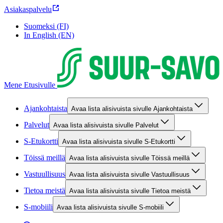
Asiakaspalvelu
Suomeksi (FI)
In English (EN)
Mene Etusivulle
Ajankohtaista
Avaa lista alisivuista sivulle Ajankohtaista
Palvelut
Avaa lista alisivuista sivulle Palvelut
S-Etukortti
Avaa lista alisivuista sivulle S-Etukortti
Töissä meillä
Avaa lista alisivuista sivulle Töissä meillä
Vastuullisuus
Avaa lista alisivuista sivulle Vastuullisuus
Tietoa meistä
Avaa lista alisivuista sivulle Tietoa meistä
S-mobiili
Avaa lista alisivuista sivulle S-mobiili