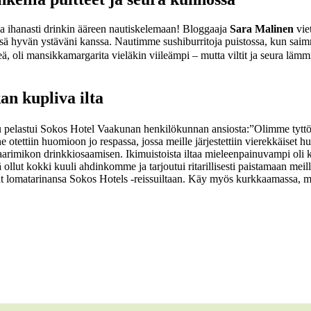
kapa ihanasti drinkin ääreen nautiskelemaan! Bloggaaja
Sara Malinen
viet
ä hyvän ystäväni kanssa. Nautimme sushiburritoja puistossa, kun saimme 
leä, oli mansikkamargarita vieläkin viileämpi – mutta viltit ja seura lämm
an kupliva ilta
mu pelastui Sokos Hotel Vaakunan henkilökunnan ansiosta:
”Olimme tyttö
tettiin huomioon jo respassa, jossa meille järjestettiin vierekkäiset 
baarimikon drinkkiosaamisen. Ikimuistoista iltaa mieleenpainuvampi o
llut kokki kuuli ahdinkomme ja tarjoutui ritarillisesti paistamaan meille
at lomatarinansa Sokos Hotels -reissuiltaan. Käy myös kurkkaamassa, m