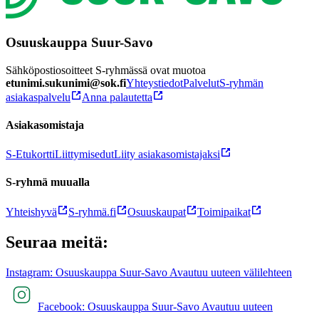
Osuuskauppa Suur-Savo
Sähköpostiosoitteet S-ryhmässä ovat muotoa
etunimi.sukunimi@sok.fi
Yhteystiedot
Palvelut
S-ryhmän
asiakaspalvelu
Anna palautetta
Asiakasomistaja
S-Etukortti
Liittymisedut
Liity asiakasomistajaksi
S-ryhmä muualla
Yhteishyvä
S-ryhmä.fi
Osuuskaupat
Toimipaikat
Seuraa meitä:
Instagram: Osuuskauppa Suur-Savo Avautuu uuteen välilehteen
Facebook: Osuuskauppa Suur-Savo Avautuu uuteen