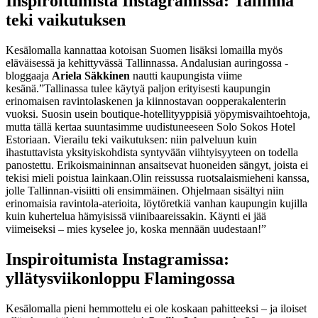
Inspiroitumista Instagramissa: Tallinna
teki vaikutuksen
Kesälomalla kannattaa kotoisan Suomen lisäksi lomailla myös
eläväisessä ja kehittyvässä Tallinnassa. Andalusian auringossa -
bloggaaja
Ariela Säkkinen
nautti kaupungista viime
kesänä.
”Tallinassa tulee käytyä paljon erityisesti kaupungin
erinomaisen ravintolaskenen ja kiinnostavan oopperakalenterin
vuoksi. Suosin usein boutique-hotellityyppisiä yöpymisvaihtoehtoja,
mutta tällä kertaa suuntasimme uudistuneeseen Solo Sokos Hotel
Estoriaan. Vierailu teki vaikutuksen: niin palveluun kuin
ihastuttavista yksityiskohdista syntyvään viihtyisyyteen on todella
panostettu. Erikoismaininnan ansaitsevat huoneiden sängyt, joista ei
tekisi mieli poistua lainkaan.
Olin reissussa ruotsalaismieheni kanssa,
jolle Tallinnan-visiitti oli ensimmäinen. Ohjelmaan sisältyi niin
erinomaisia ravintola-aterioita, löytöretkiä vanhan kaupungin kujilla
kuin kuhertelua hämyisissä viinibaareissakin. Käynti ei jää
viimeiseksi – mies kyselee jo, koska mennään uudestaan!”
Inspiroitumista Instagramissa:
yllätysviikonloppu Flamingossa
Kesälomalla pieni hemmottelu ei ole koskaan pahitteeksi – ja iloiset