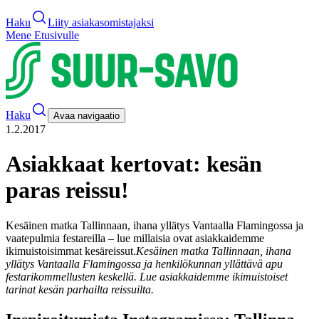
Haku
Liity asiakasomistajaksi
Mene Etusivulle
Haku
Avaa navigaatio
1.2.2017
Asiakkaat kertovat: kesän
paras reissu!
Kesäinen matka Tallinnaan, ihana yllätys Vantaalla Flamingossa ja
vaatepulmia festareilla – lue millaisia ovat asiakkaidemme
ikimuistoisimmat kesäreissut.
Kesäinen matka Tallinnaan, ihana
yllätys Vantaalla Flamingossa ja henkilökunnan yllättävä apu
festarikommellusten keskellä. Lue asiakkaidemme ikimuistoiset
tarinat kesän parhailta reissuilta.