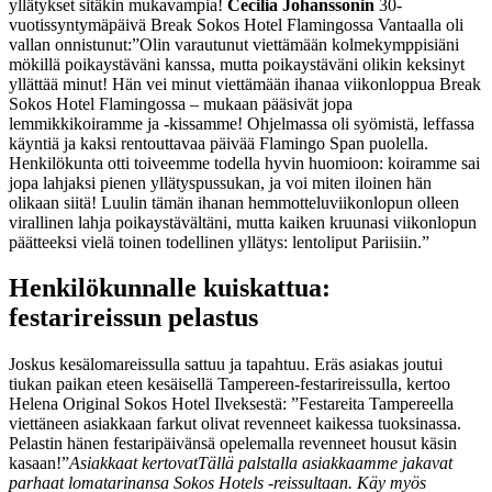
yllätykset sitäkin mukavampia!
Cecilia Johanssonin
30-
vuotissyntymäpäivä Break Sokos Hotel Flamingossa Vantaalla oli
vallan onnistunut:
”Olin varautunut viettämään kolmekymppisiäni
mökillä poikaystäväni kanssa, mutta poikaystäväni olikin keksinyt
yllättää minut! Hän vei minut viettämään ihanaa viikonloppua Break
Sokos Hotel Flamingossa – mukaan pääsivät jopa
lemmikkikoiramme ja -kissamme! Ohjelmassa oli syömistä, leffassa
käyntiä ja kaksi rentouttavaa päivää Flamingo Span puolella.
Henkilökunta otti toiveemme todella hyvin huomioon: koiramme sai
jopa lahjaksi pienen yllätyspussukan, ja voi miten iloinen hän
olikaan siitä! Luulin tämän ihanan hemmotteluviikonlopun olleen
virallinen lahja poikaystävältäni, mutta kaiken kruunasi viikonlopun
päätteeksi vielä toinen todellinen yllätys: lentoliput Pariisiin.”
Henkilökunnalle kuiskattua:
festarireissun pelastus
Joskus kesälomareissulla sattuu ja tapahtuu. Eräs asiakas joutui
tiukan paikan eteen kesäisellä Tampereen-festarireissulla, kertoo
Helena Original Sokos Hotel Ilveksestä:
”Festareita Tampereella
viettäneen asiakkaan farkut olivat revenneet kaikessa tuoksinassa.
Pelastin hänen festaripäivänsä opelemalla revenneet housut käsin
kasaan!”
Asiakkaat kertovat
Tällä palstalla asiakkaamme jakavat
parhaat lomatarinansa Sokos Hotels -reissultaan. Käy myös