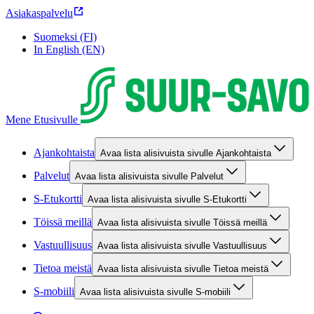
Asiakaspalvelu
Suomeksi (FI)
In English (EN)
Mene Etusivulle
Ajankohtaista
Avaa lista alisivuista sivulle Ajankohtaista
Palvelut
Avaa lista alisivuista sivulle Palvelut
S-Etukortti
Avaa lista alisivuista sivulle S-Etukortti
Töissä meillä
Avaa lista alisivuista sivulle Töissä meillä
Vastuullisuus
Avaa lista alisivuista sivulle Vastuullisuus
Tietoa meistä
Avaa lista alisivuista sivulle Tietoa meistä
S-mobiili
Avaa lista alisivuista sivulle S-mobiili