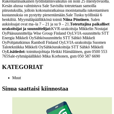
Rakentamisaikainen työllistämisvaikutus on noin 25 miestyövuotta.
Kesän alussa valmistuva Sale Savisilta toteutetaan samoilla
piirustuksilla, jolloin kokonaisratkaisua monistamalla rakentamisen
kustannuksia on pystytty pienentämään.
Sale Tusku työllistää 6
henkilöä. Myymäläpäällikkönä toimii
Niina Pöntinen
. Salen
aukioloajat ovat ma–la 7 – 21 ja su 9 – 21.
Toteuttajina paikalliset
urakoitsijat ja suunnittelijat:
KVR-urakoitsija Mikkelin Nostajat
Oy
Pääsuunnittelija Wise Group Finland Oy
LVIA-suunnittelu STT
Energia Mikkeli Oy
Sähkösuunnittelu STT Sähkö Mikkeli
Oy
Pohjatutkimus Ramboll Finland Oy
LVIA-urakoitsija Suomen
Talotekniikka Mikkeli Oy
Sähköurakoitsija STT Sähkö Mikkeli
Oy
Lisätiedot:
toimitusjohtaja Heikki Hämäläinen, gsm 0500 553
765
Sale-ryhmäpäällikkö Mika Korhonen, gsm 050 587 6690
KATEGORIAT
Muut
Sinua saattaisi kiinnostaa