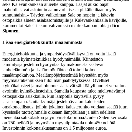
sekä Kalevankankaan alueelle kauppa. Laajat aukioloajat
mahdollistavat asioinnin aamuvarhaisesta pitkälle iltaan myös
sunnuntaisin.
– Täyden valikoiman Sale on nopein ja kätevin
ostopaikka alueen asiakasomistajille ja Kalevankankaalla kävijöille,
kommentoi Sale Tuskun vahvuuksia marketkaupan johtaja
Iiro
Siponen
.
Lisää energiatehokkuutta maalämmöstä
Energiatehokkuutta ja ympäristöystävällisyyttä on voitu lisätä
modernia kylmätekniikkaa hyödyntämällä. Kiinteistön
lämmitysjärjestelmä hyödyntää kylmäkoneista saatavan
lauhdelämmön ja lisälämmönlähteenä toimii kolme
maalämpökaivoa. Maalämpöjärjestelmää käytetään myös
myymälärakennuksen tuloilman jäähdytyksessä. Ovelliset
kylmäkalusteet ja maitohuone säästävät sähköä yli puolet verrattuna
avoimiin kylmäkalusteisiin. Samalla kaupasta tulee miellyttävämpi
ostospaikka asiakkaille, kun lämpötila käytävillä pysyy
tasaisempana. Uutta kylmäjärjestelmässä on kalusteiden
omakoneellisuus, jolloin jokainen kalusterunko voidaan säätää juuri
kyseiselle tuoteryhmälle oikeaan lämpötilaan ja näin edelleen
pienentää sähkölaskua ja ympäristökuormaa.
Uuden Salen kerrosala
on 750 neliötä ja myymälän myyntipinta-ala noin 450 neliötä.
Investoinnin kokonaiskustannus on 1,5 miljoonaa euroa.