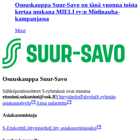
Osuuskauppa Suur-Savo on tänä vuonna toista
kertaa mukana MIELI ry:n Mielinauha-
kampanjassa
Muut
Osuuskauppa Suur-Savo
Sähköpostiosoitteet S-ryhmässä ovat muotoa
etunimi.sukunimi@sok.fi
Yhteystiedot
Palvelut
S-ryhmän
asiakaspalvelu
Anna palautetta
Asiakasomistaja
S-Etukortti
Liittymisedut
Liity asiakasomistajaksi