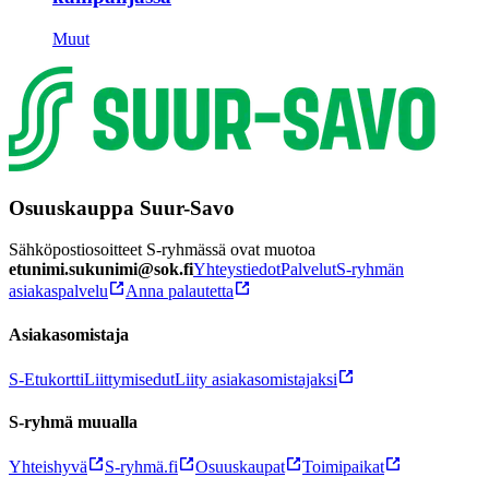
Muut
Osuuskauppa Suur-Savo
Sähköpostiosoitteet S-ryhmässä ovat muotoa
etunimi.sukunimi@sok.fi
Yhteystiedot
Palvelut
S-ryhmän
asiakaspalvelu
Anna palautetta
Asiakasomistaja
S-Etukortti
Liittymisedut
Liity asiakasomistajaksi
S-ryhmä muualla
Yhteishyvä
S-ryhmä.fi
Osuuskaupat
Toimipaikat