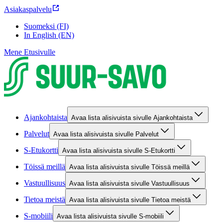
Asiakaspalvelu
Suomeksi (FI)
In English (EN)
Mene Etusivulle
Ajankohtaista
Avaa lista alisivuista sivulle Ajankohtaista
Palvelut
Avaa lista alisivuista sivulle Palvelut
S-Etukortti
Avaa lista alisivuista sivulle S-Etukortti
Töissä meillä
Avaa lista alisivuista sivulle Töissä meillä
Vastuullisuus
Avaa lista alisivuista sivulle Vastuullisuus
Tietoa meistä
Avaa lista alisivuista sivulle Tietoa meistä
S-mobiili
Avaa lista alisivuista sivulle S-mobiili