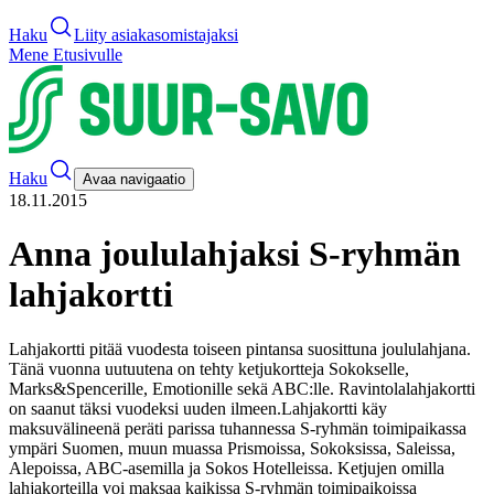
Haku
Liity asiakasomistajaksi
Mene Etusivulle
Haku
Avaa navigaatio
18.11.2015
Anna joululahjaksi S-ryhmän
lahjakortti
Lahjakortti pitää vuodesta toiseen pintansa suosittuna joululahjana.
Tänä vuonna uutuutena on tehty ketjukortteja Sokokselle,
Marks&Spencerille, Emotionille sekä ABC:lle. Ravintolalahjakortti
on saanut täksi vuodeksi uuden ilmeen.
Lahjakortti käy
maksuvälineenä peräti parissa tuhannessa S-ryhmän toimipaikassa
ympäri Suomen, muun muassa Prismoissa, Sokoksissa, Saleissa,
Alepoissa, ABC-asemilla ja Sokos Hotelleissa. Ketjujen omilla
lahjakorteilla voi maksaa kaikissa S-ryhmän toimipaikoissa