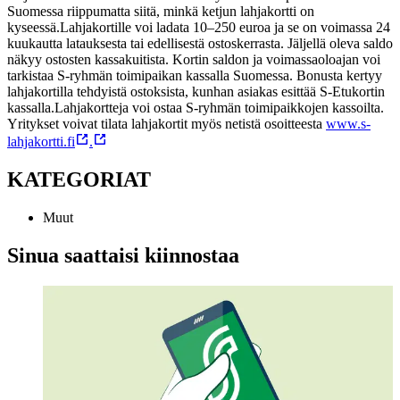
Suomessa riippumatta siitä, minkä ketjun lahjakortti on
kyseessä.
Lahjakortille voi ladata 10–250 euroa ja se on voimassa 24
kuukautta latauksesta tai edellisestä ostoskerrasta. Jäljellä oleva saldo
näkyy ostosten kassakuitista. Kortin saldon ja voimassaoloajan voi
tarkistaa S-ryhmän toimipaikan kassalla Suomessa. Bonusta kertyy
lahjakortilla tehdyistä ostoksista, kunhan asiakas esittää S-Etukortin
kassalla.
Lahjakortteja voi ostaa S-ryhmän toimipaikkojen kassoilta.
Yritykset voivat tilata lahjakortit myös netistä osoitteesta
www.s-
lahjakortti.fi
.
KATEGORIAT
Muut
Sinua saattaisi kiinnostaa