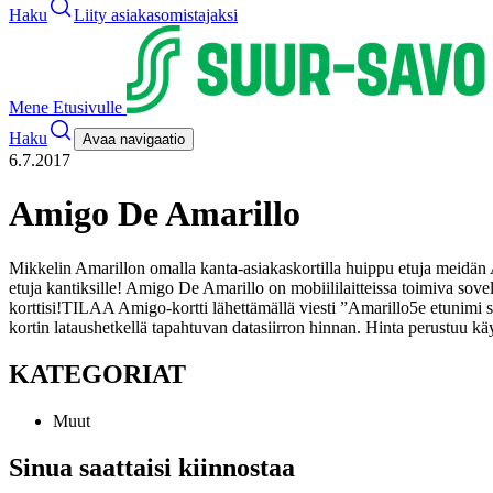
Haku
Liity asiakasomistajaksi
Mene Etusivulle
Haku
Avaa navigaatio
6.7.2017
Amigo De Amarillo
Mikkelin Amarillon omalla kanta-asiakaskortilla huippu etuja meidä
etuja kantiksille! Amigo De Amarillo on mobiililaitteissa toimiva sove
korttisi!
TILAA Amigo-kortti lähettämällä viesti ”Amarillo5e etunimi 
kortin lataushetkellä tapahtuvan datasiirron hinnan. Hinta perustuu k
KATEGORIAT
Muut
Sinua saattaisi kiinnostaa