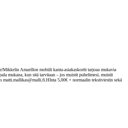
a!
Mikkelin Amarillon mobiili kanta-asiakaskortti tarjoaa mukavia
ala mukana, kun sitä tarvitaan – jos muistit puhelimesi, muistit
 matti.mallikas@malli.fi.
HInta 5,00€ + normaalin tekstiviestin sekä