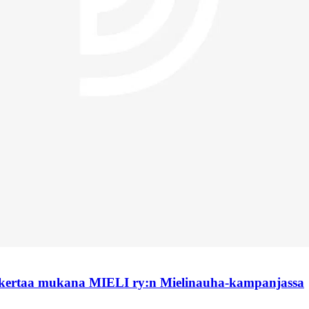
 kertaa mukana MIELI ry:n Mielinauha-kampanjassa