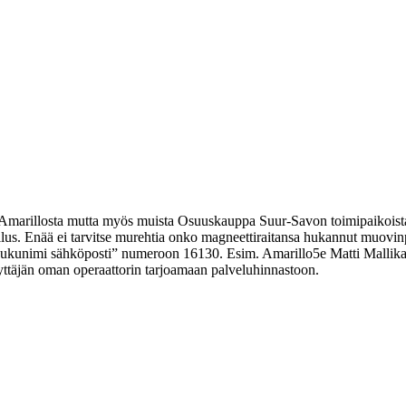
n Amarillosta mutta myös muista Osuuskauppa Suur-Savon toimipaikoist
llus. Enää ei tarvitse murehtia onko magneettiraitansa hukannut muovinp
sukunimi sähköposti” numeroon 16130. Esim. Amarillo5e Matti Mallikas
äyttäjän oman operaattorin tarjoamaan palveluhinnastoon.