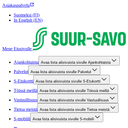
Asiakaspalvelu
Suomeksi (FI)
In English (EN)
Mene Etusivulle
Ajankohtaista
Avaa lista alisivuista sivulle Ajankohtaista
Palvelut
Avaa lista alisivuista sivulle Palvelut
S-Etukortti
Avaa lista alisivuista sivulle S-Etukortti
Töissä meillä
Avaa lista alisivuista sivulle Töissä meillä
Vastuullisuus
Avaa lista alisivuista sivulle Vastuullisuus
Tietoa meistä
Avaa lista alisivuista sivulle Tietoa meistä
S-mobiili
Avaa lista alisivuista sivulle S-mobiili