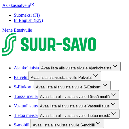
Asiakaspalvelu
Suomeksi (FI)
In English (EN)
Mene Etusivulle
Ajankohtaista
Avaa lista alisivuista sivulle Ajankohtaista
Palvelut
Avaa lista alisivuista sivulle Palvelut
S-Etukortti
Avaa lista alisivuista sivulle S-Etukortti
Töissä meillä
Avaa lista alisivuista sivulle Töissä meillä
Vastuullisuus
Avaa lista alisivuista sivulle Vastuullisuus
Tietoa meistä
Avaa lista alisivuista sivulle Tietoa meistä
S-mobiili
Avaa lista alisivuista sivulle S-mobiili