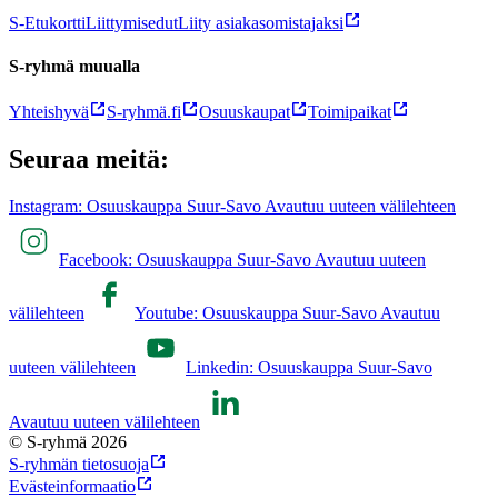
S-Etukortti
Liittymisedut
Liity asiakasomistajaksi
S-ryhmä muualla
Yhteishyvä
S-ryhmä.fi
Osuuskaupat
Toimipaikat
Seuraa meitä:
Instagram: Osuuskauppa Suur-Savo Avautuu uuteen välilehteen
Facebook: Osuuskauppa Suur-Savo Avautuu uuteen
välilehteen
Youtube: Osuuskauppa Suur-Savo Avautuu
uuteen välilehteen
Linkedin: Osuuskauppa Suur-Savo
Avautuu uuteen välilehteen
© S-ryhmä 2026
S-ryhmän tietosuoja
Evästeinformaatio