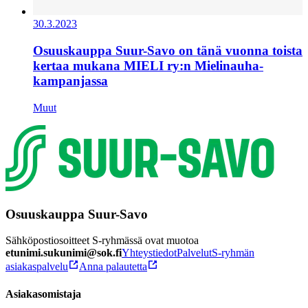
30.3.2023
Osuuskauppa Suur-Savo on tänä vuonna toista
kertaa mukana MIELI ry:n Mielinauha-
kampanjassa
Muut
Osuuskauppa Suur-Savo
Sähköpostiosoitteet S-ryhmässä ovat muotoa
etunimi.sukunimi@sok.fi
Yhteystiedot
Palvelut
S-ryhmän
asiakaspalvelu
Anna palautetta
Asiakasomistaja