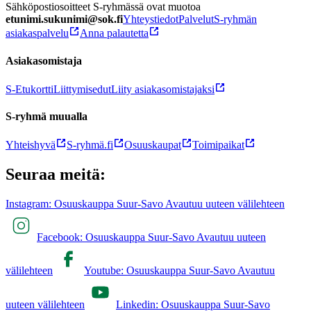
Sähköpostiosoitteet S-ryhmässä ovat muotoa
etunimi.sukunimi@sok.fi
Yhteystiedot
Palvelut
S-ryhmän
asiakaspalvelu
Anna palautetta
Asiakasomistaja
S-Etukortti
Liittymisedut
Liity asiakasomistajaksi
S-ryhmä muualla
Yhteishyvä
S-ryhmä.fi
Osuuskaupat
Toimipaikat
Seuraa meitä:
Instagram: Osuuskauppa Suur-Savo Avautuu uuteen välilehteen
Facebook: Osuuskauppa Suur-Savo Avautuu uuteen
välilehteen
Youtube: Osuuskauppa Suur-Savo Avautuu
uuteen välilehteen
Linkedin: Osuuskauppa Suur-Savo