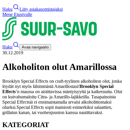
Haku
Liity asiakasomistajaksi
Mene Etusivulle
Haku
Avaa navigaatio
30.12.2019
Alkoholiton olut Amarillossa
Brooklyn Special Effects on craft-tyylinen alkoholiton olut, jonka
löydät nyt myös lähimmästä Amarillostasi!
Brooklyn Special
Effects
’n maussa on aistittavissa mäntyisyyttä ja katkeruutta. Olut
on kuivahumaloitu Citra- ja Amarillo-lajikkeilla. Tasapainoista
Special Effectsiä ei ensimaistamalla arvaisi alkoholittomaksi
olueksi.
Special Effects sopii mainiosti esimerkiksi salaattien,
grillatun kanan, tai vuohenjuuston kanssa nautittavaksi.
KATEGORIAT