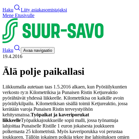
Haku
Liity asiakasomistajaksi
Mene Etusivulle
Haku
Avaa navigaatio
19.4.2016
Älä polje paikallasi
Liikkumalla autetaan taas 1.5.2016 alkaen, kun Pyöräilykuntien
verkosto ry:n Kilometrikisa ja Punaisen Ristin Ketjureaktio
pyörähtävät yhdessä liikkeelle. Kilometrikisa on kaikille avoin
pyöräilykilpailu. Kilometrikisan sisällä toimii Ketjureaktio, jossa
kerätään varoja Punaisen Ristin terveystyöhön
kehitysmaissa.
Työpaikat ja kaveriporukat
liikkeelle
Työpaikkajoukkueille sopii malli, jossa työnantaja
lahjoittaa Punaiselle Ristille 1 euron jokaisesta joukkueen
polkemasta 25 kilometristä. Myös kaveriporukka voi perustaa
joukkueen. Tällöin jokainen polkija tekee itse lahjoituksen omien