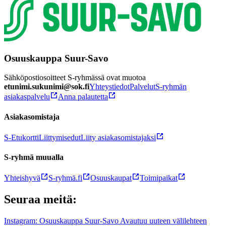
Osuuskauppa Suur-Savo
Sähköpostiosoitteet S-ryhmässä ovat muotoa
etunimi.sukunimi@sok.fi
Yhteystiedot
Palvelut
S-ryhmän
asiakaspalvelu
Anna palautetta
Asiakasomistaja
S-Etukortti
Liittymisedut
Liity asiakasomistajaksi
S-ryhmä muualla
Yhteishyvä
S-ryhmä.fi
Osuuskaupat
Toimipaikat
Seuraa meitä:
Instagram: Osuuskauppa Suur-Savo Avautuu uuteen välilehteen