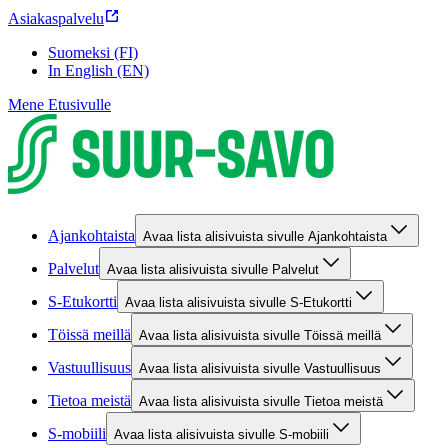
Asiakaspalvelu
Suomeksi (FI)
In English (EN)
Mene Etusivulle
Ajankohtaista
Avaa lista alisivuista sivulle Ajankohtaista
Palvelut
Avaa lista alisivuista sivulle Palvelut
S-Etukortti
Avaa lista alisivuista sivulle S-Etukortti
Töissä meillä
Avaa lista alisivuista sivulle Töissä meillä
Vastuullisuus
Avaa lista alisivuista sivulle Vastuullisuus
Tietoa meistä
Avaa lista alisivuista sivulle Tietoa meistä
S-mobiili
Avaa lista alisivuista sivulle S-mobiili