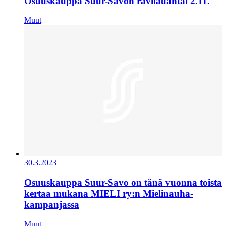
Osuuskauppa Suur-Savon ravilauantai 2.11.
Muut
30.3.2023
Osuuskauppa Suur-Savo on tänä vuonna toista
kertaa mukana MIELI ry:n Mielinauha-
kampanjassa
Muut