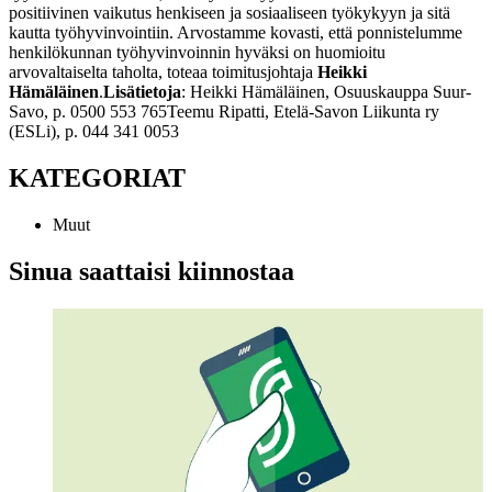
positiivinen vaikutus henkiseen ja sosiaaliseen työkykyyn ja sitä
kautta työhyvinvointiin. Arvostamme kovasti, että ponnistelumme
henkilökunnan työhyvinvoinnin hyväksi on huomioitu
arvovaltaiselta taholta, toteaa toimitusjohtaja
Heikki
Hämäläinen
.
Lisätietoja
:
Heikki Hämäläinen, Osuuskauppa Suur-
Savo,
p. 0500 553 765
Teemu Ripatti, Etelä-Savon Liikunta ry
(ESLi),
p. 044 341 0053
KATEGORIAT
Muut
Sinua saattaisi kiinnostaa