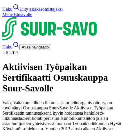
Haku
Liity asiakasomistajaksi
Mene Etusivulle
Haku
Avaa navigaatio
2.6.2015
Aktiivisen Työpaikan
Sertifikaatti Osuuskauppa
Suur-Savolle
Valo, Valtakunnallinen liikunta- ja urheiluorganisaatio ry, on
myöntänyt Osuuskauppa Suur-Savolle Aktiivisen Työpaikan
Sertifikaatin tunnustuksena hyvin hoidetusta henkilöstö-
liikunnasta.
Sertifiointi perustuu Kuntoliikuntaliiton ja alan
asiantuntijoiden yhteistyössä luomaan Työpaikkaliikunnan Hyvät
Käytännöt -ohjelmaan. Vuoden 2013 alusta alkaen Aktiivisen