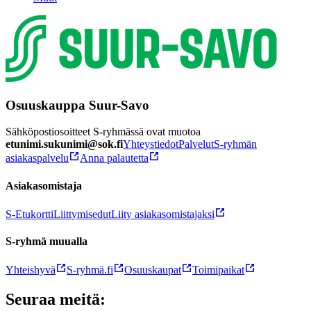
Osuuskauppa Suur-Savo
Sähköpostiosoitteet S-ryhmässä ovat muotoa
etunimi.sukunimi@sok.fi
Yhteystiedot
Palvelut
S-ryhmän
asiakaspalvelu
Anna palautetta
Asiakasomistaja
S-Etukortti
Liittymisedut
Liity asiakasomistajaksi
S-ryhmä muualla
Yhteishyvä
S-ryhmä.fi
Osuuskaupat
Toimipaikat
Seuraa meitä: