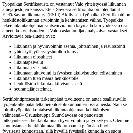
Työpaikan Sertifikaatista on vastannut Valo yhteistyössä liikunnan
aluejärjestöjen kanssa. Etelä-Savossa sertifiointia on toteuttanut
Etelä-Savon liikunta ry. (ESLi).
Aktiivisen Työpaikan Sertifikaatti on
henkilöstöliikunnan arvioinnin ja kehittämisen väline. Työpaikka
tekee liikuntaohjelmansa itsearvioinnin käymällä läpi yhdeksän osa-
alueen kokonaisuuden ja Valon asiantuntijat analysoivat vastaukset.
Arvioitavia osa-alueita ovat:
liikunnan ja hyvinvoinnin asema, johtaminen ja resurssointi
yhteistyö työterveyshuollon kanssa
liikunnan olosuhteet
liikuntapalvelut
liikunnan viestintä
liikuntaan aktivointi ja fyysisen aktiivisuuden edistäminen
liikunnan tuen määrä henkilöstölle
henkilöstön liikunta-aktiivisuus sekä
seurantajärjestelmät.
Sertifiointiprosessin tärkeimpänä tavoitteena on antaa osallistuville
työpaikoille palautetta henkilöstöliikunnan eri osa-alueista. Näin se
toimii työpaikkakohtaisesti liikuntaohjelman kehittämisen
välineenä.
– Osuuskauppa Suur-Savossa on panostettu
pitkäjänteisesti henkilökunnan hyvinvointiin ja työkykyyn. Olemme
kannustaneet henkilökuntaa liikkumaan ja pitämään huolta
fyysisestä kunnostaan, sillä hyvällä fyysisellä kunnolla on suora