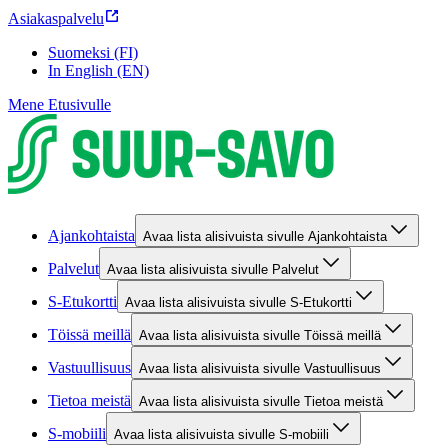
Asiakaspalvelu
Suomeksi (FI)
In English (EN)
Mene Etusivulle
Ajankohtaista
Avaa lista alisivuista sivulle Ajankohtaista
Palvelut
Avaa lista alisivuista sivulle Palvelut
S-Etukortti
Avaa lista alisivuista sivulle S-Etukortti
Töissä meillä
Avaa lista alisivuista sivulle Töissä meillä
Vastuullisuus
Avaa lista alisivuista sivulle Vastuullisuus
Tietoa meistä
Avaa lista alisivuista sivulle Tietoa meistä
S-mobiili
Avaa lista alisivuista sivulle S-mobiili