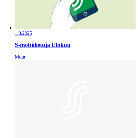
1.8.2025
S-mobiilietuja Elokuu
Muut