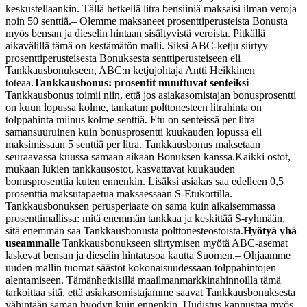
keskustellaankin. Tällä hetkellä litra bensiiniä maksaisi ilman veroja
noin 50 senttiä.
– Olemme maksaneet prosenttiperusteista Bonusta
myös bensan ja dieselin hintaan sisältyvistä veroista. Pitkällä
aikavälillä tämä on kestämätön malli. Siksi ABC-ketju siirtyy
prosenttiperusteisesta Bonuksesta senttiperusteiseen eli
Tankkausbonukseen, ABC:n ketjujohtaja Antti Heikkinen
toteaa.
Tankkausbonus: prosentit muuttuvat senteiksi
Tankkausbonus toimii niin, että jos asiakasomistajan bonusprosentti
on kuun lopussa kolme, tankatun polttonesteen litrahinta on
tolppahinta miinus kolme senttiä. Etu on senteissä per litra
samansuuruinen kuin bonusprosentti kuukauden lopussa eli
maksimissaan 5 senttiä per litra. Tankkausbonus maksetaan
seuraavassa kuussa samaan aikaan Bonuksen kanssa.
Kaikki ostot,
mukaan lukien tankkausostot, kasvattavat kuukauden
bonusprosenttia kuten ennenkin. Lisäksi asiakas saa edelleen 0,5
prosenttia maksutapaetua maksaessaan S-Etukortilla.
Tankkausbonuksen perusperiaate on sama kuin aikaisemmassa
prosenttimallissa: mitä enemmän tankkaa ja keskittää S-ryhmään,
sitä enemmän saa Tankkausbonusta polttonesteostoista.
Hyötyä yhä
useammalle
Tankkausbonukseen siirtymisen myötä ABC-asemat
laskevat bensan ja dieselin hintatasoa kautta Suomen.
– Ohjaamme
uuden mallin tuomat säästöt kokonaisuudessaan tolppahintojen
alentamiseen. Tämänhetkisillä maailmanmarkkinahinnoilla tämä
tarkoittaa sitä, että asiakasomistajamme saavat Tankkausbonuksesta
vähintään saman hyödyn kuin ennenkin. Uudistus kannustaa myös