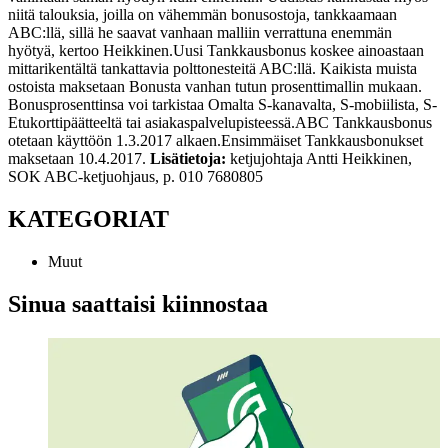
niitä talouksia, joilla on vähemmän bonusostoja, tankkaamaan
ABC:llä, sillä he saavat vanhaan malliin verrattuna enemmän
hyötyä, kertoo Heikkinen.
Uusi Tankkausbonus koskee ainoastaan
mittarikentältä tankattavia polttonesteitä ABC:llä. Kaikista muista
ostoista maksetaan Bonusta vanhan tutun prosenttimallin mukaan.
Bonusprosenttinsa voi tarkistaa Omalta S-kanavalta, S-mobiilista, S-
Etukorttipäätteeltä tai asiakaspalvelupisteessä.
ABC Tankkausbonus
otetaan käyttöön 1.3.2017 alkaen.
Ensimmäiset Tankkausbonukset
maksetaan 10.4.2017.
Lisätietoja:
ketjujohtaja Antti Heikkinen,
SOK ABC-ketjuohjaus, p. 010 7680805
KATEGORIAT
Muut
Sinua saattaisi kiinnostaa