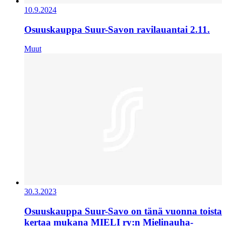
10.9.2024
Osuuskauppa Suur-Savon ravilauantai 2.11.
Muut
30.3.2023
Osuuskauppa Suur-Savo on tänä vuonna toista
kertaa mukana MIELI ry:n Mielinauha-