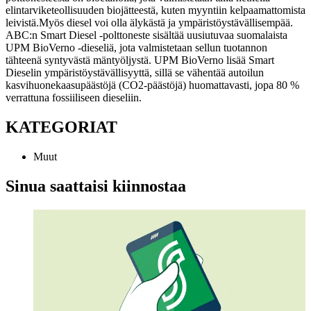
elintarviketeollisuuden biojätteestä, kuten myyntiin kelpaamattomista
leivistä.
Myös diesel voi olla älykästä ja ympäristöystävällisempää.
ABC:n Smart Diesel -polttoneste sisältää uusiutuvaa suomalaista
UPM BioVerno -dieseliä, jota valmistetaan sellun tuotannon
tähteenä syntyvästä mäntyöljystä. UPM BioVerno lisää Smart
Dieselin ympäristöystävällisyyttä, sillä se vähentää autoilun
kasvihuonekaasupäästöjä (CO2-päästöjä) huomattavasti, jopa 80 %
verrattuna fossiiliseen dieseliin.
KATEGORIAT
Muut
Sinua saattaisi kiinnostaa