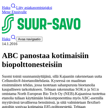
Haku
Liity asiakasomistajaksi
Mene Etusivulle
Haku
Avaa navigaatio
14.1.2016
ABC panostaa kotimaisiin
biopolttonesteisiin
Suomi toimii suunnannäyttäjänä, sillä Kajaaniin rakennetaan uutta
Cellunolix®-bioetanolitehdasta. Kyseessä on maailman
ensimmäinen tehdas, jossa tuotetaan sahanpurusta bioetanolia
kaupalliseen tarkoitukseen. Tehtaan rakennuttaa SOK:n ja St1:n
omistama North European Bio Tech Oy (NEB).
Kajaanissa tuotettua
etanolia tullaan käyttämään biokomponenttina myös ABC-asemilla
myytävässä tavallisessa bensiinissä, ja siitä valmistetaan flexifuel-
autoihin sopivaa kotimaista E85-polttonestettä. Tehtaan