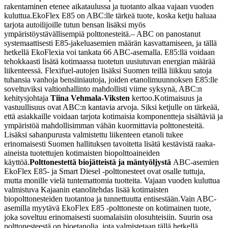
rakentaminen etenee aikataulussa ja tuotanto alkaa vajaan vuoden
kuluttua.
EkoFlex E85 on ABC:lle tärkeä tuote, koska ketju haluaa
tarjota autoilijoille tutun bensan lisäksi myös
ympäristöystävällisempiä polttonesteitä.
– ABC on panostanut
systemaattisesti E85-jakeluasemien määrän kasvattamiseen, ja tällä
hetkellä EkoFlexia voi tankata 66 ABC-asemalla. E85:llä voidaan
tehokkaasti lisätä kotimaassa tuotetun uusiutuvan energian määrää
liikenteessä. Flexifuel-autojen lisäksi Suomen teillä liikkuu satoja
tuhansia vanhoja bensiiniautoja, joiden etanolimuunnoksen E85:lle
soveltuviksi valtionhallinto mahdollisti viime syksynä, ABC:n
kehitysjohtaja
Tiina Vehmala-Viksten
kertoo.
Kotimaisuus ja
vastuullisuus ovat ABC:n kantavia arvoja. Siksi ketjulle on tärkeää,
että asiakkaille voidaan tarjota kotimaisia komponentteja sisältäviä ja
ympäristöä mahdollisimman vähän kuormittavia polttonesteitä.
Lisäksi sahanpurusta valmistettu liikenteen etanoli tukee
erinomaisesti Suomen hallituksen tavoitetta lisätä kestävistä raaka-
aineista tuotettujen kotimaisten biopolttoaineiden
käyttöä.
Polttonestettä biojätteistä ja mäntyöljystä
ABC-asemien
EkoFlex E85- ja Smart Diesel -polttonesteet ovat osalle tuttuja,
mutta monille vielä tuntemattomia tuotteita. Vajaan vuoden kuluttua
valmistuva Kajaanin etanolitehdas lisää kotimaisten
biopolttonesteiden tuotantoa ja tunnettuutta entisestään.
Vain ABC-
asemilla myytävä EkoFlex E85 -polttoneste on kotimainen tuote,
joka soveltuu erinomaisesti suomalaisiin olosuhteisiin. Suurin osa
polttonesteestä on bioetanolia, jota valmistetaan tällä hetkellä