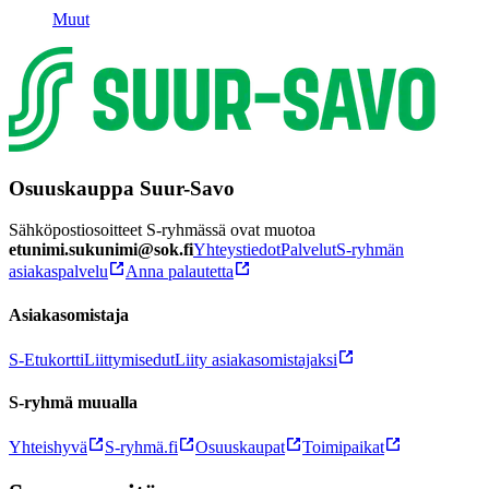
Muut
Osuuskauppa Suur-Savo
Sähköpostiosoitteet S-ryhmässä ovat muotoa
etunimi.sukunimi@sok.fi
Yhteystiedot
Palvelut
S-ryhmän
asiakaspalvelu
Anna palautetta
Asiakasomistaja
S-Etukortti
Liittymisedut
Liity asiakasomistajaksi
S-ryhmä muualla
Yhteishyvä
S-ryhmä.fi
Osuuskaupat
Toimipaikat